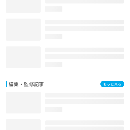
お
loading...
問
い
合
わ
せ
loading...
は
こ
ち
ら
loading...
編集・監修記事
もっと見る
loading...