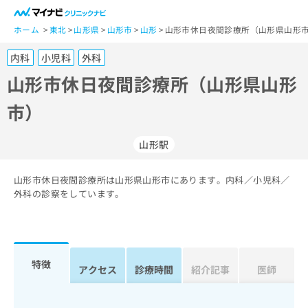
一
般
ホーム
東北
山形県
山形市
山形
山形市休日夜間診療所（山形県山形
ユ
内科
小児科
外科
ー
ザ
山形市休日夜間診療所（山形県山形
ー
市）
の
方
は
山形駅
こ
ち
山形市休日夜間診療所は山形県山形市にあります。内科／小児科／
ら
外科の診察をしています。
医
マ
療
イ
関
ナ
係
ビ
特徴
アクセス
診療時間
紹介記事
医師
者
ク
の
リ
方
ニ