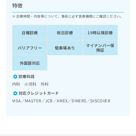
ッ
は
特徴
ク
こ
ナ
診療時間・内容等について、事前に必ず医療機関にご確認ください。
ち
ビ
ら
に
日曜診療
祝日診療
19時以降診療
関
広
す
広
告
マイナンバー保
る
告
バリアフリー
駐車場あり
険証
代
お
出
理
問
稿
外国語対応
店
い
の
合
の
お
わ
診療科目
方
問
せ
い
は
内科 小児科 外科
は
合
こ
対応クレジットカード
こ
わ
ち
ち
VISA／MASTER／JCB／AMEX／DINERS／DISCOVER
せ
ら
ら
は
こ
こち
ち
広
らは
広
ら
告
マイ
告
出
ナビ