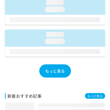
ご了
ら
み
loading...
承く
は
ださ
loading...
こ
無
い。
ち
料
ら
情
報
拡
掲
loading...
充
載
loading...
の
情
お
報
申
の
し
修
込
正
み
は
もっと見る
は
こ
こ
ち
ち
ら
ら
そ
新着おすすめ記事
もっと見る
の
他
の