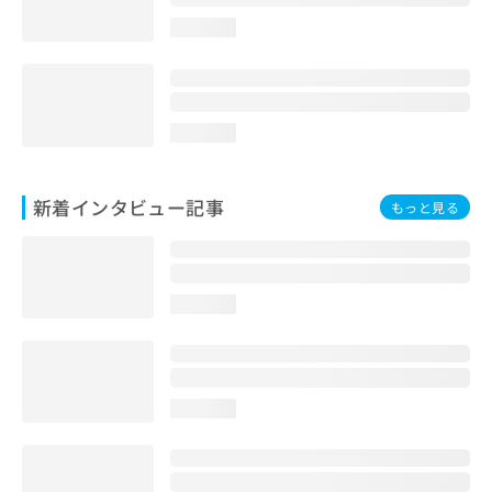
loading...
loading...
新着インタビュー記事
もっと見る
loading...
loading...