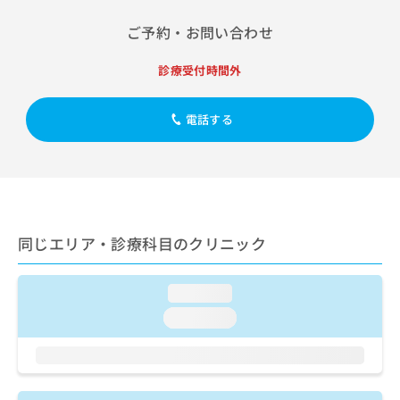
出
稿
クリ
資
稿
ニッ
の
料
ご予約・お問い合わせ
クナ
の
お
の
ビサ
お
問
ご
イト
診療受付時間外
問
い
請
への
い
合
お問
求
合
合せ
わ
は
電話する
フォ
わ
せ
こ
ーム
せ
は
ち
とな
は
こ
ら
りま
こ
ち
す。
ち
ら
クリ
無
ら
ニッ
料
クの
同じエリア・診療科目のクリニック
資
情
予
料
報
約・
の
症状
拡
loading...
のご
ご
充
相談
請
loading...
の
など
求
お
はで
は
申
きま
こ
せん
し
ので
ち
込