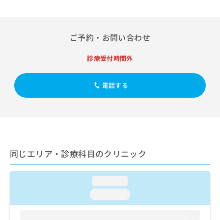
出
稿
クリ
資
稿
ニッ
の
料
クナ
の
お
の
ビサ
お
問
ご
ご予約・お問い合わせ
イト
問
い
請
への
い
合
お問
求
診療受付時間外
合
合せ
わ
は
フォ
わ
せ
こ
ーム
せ
は
ち
電話する
とな
は
こ
ら
りま
こ
ち
す。
ち
ら
クリ
無
ら
ニッ
料
クの
資
情
予
料
報
約・
同じエリア・診療科目のクリニック
の
症状
拡
のご
ご
充
相談
請
の
など
loading...
求
お
はで
は
loading...
申
きま
こ
せん
し
ので
ち
込