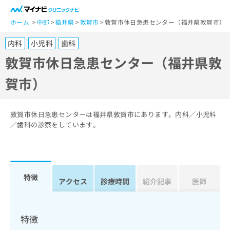
一
般
ホーム
中部
福井県
敦賀市
敦賀市休日急患センター（福井県敦賀市）
ユ
内科
小児科
歯科
ー
ザ
敦賀市休日急患センター（福井県敦
ー
賀市）
の
方
は
こ
敦賀市休日急患センターは福井県敦賀市にあります。内科／小児科
ち
／歯科の診察をしています。
ら
医
マ
療
イ
特徴
関
アクセス
診療時間
紹介記事
医師
ナ
係
ビ
者
ク
の
リ
特徴
方
ニ