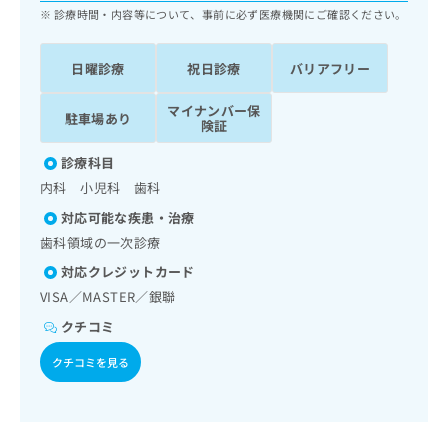
ッ
は
診療時間・内容等について、事前に必ず医療機関にご確認ください。
ク
こ
ナ
ち
日曜診療
祝日診療
バリアフリー
ビ
ら
に
関
マイナンバー保
駐車場あり
広
険証
す
広
告
る
告
診療科目
代
お
出
理
内科 小児科 歯科
問
稿
店
い
の
対応可能な疾患・治療
合
の
お
歯科領域の一次診療
わ
方
問
せ
対応クレジットカード
い
は
は
合
VISA／MASTER／銀聯
こ
こ
わ
ち
クチコミ
ち
せ
ら
ら
は
クチコミを見る
こ
こち
ち
広
らは
広
ら
告
マイ
告
出
ナビ