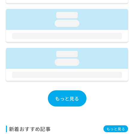
ご了
ら
み
承く
は
ださ
こ
loading...
無
い。
ち
料
loading...
ら
情
報
拡
掲
充
載
の
情
loading...
お
報
loading...
申
の
し
修
込
正
み
は
は
こ
こ
ち
もっと見る
ち
ら
ら
そ
の
他
新着おすすめ記事
もっと見る
の