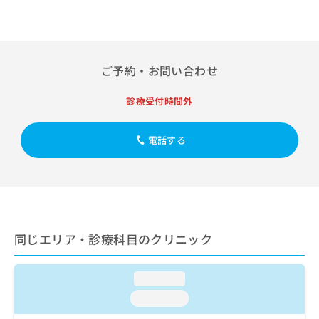
出
稿
クリ
資
稿
ニッ
の
料
クナ
の
お
の
ビサ
お
問
ご
イト
問
い
請
への
ご予約・お問い合わせ
い
合
お問
求
合
合せ
わ
は
診療受付時間外
フォ
わ
せ
こ
ーム
せ
は
ち
とな
は
こ
ら
りま
電話する
こ
ち
す。
ち
ら
クリ
無
ら
ニッ
料
クの
資
情
予
料
報
約・
の
症状
拡
のご
同じエリア・診療科目のクリニック
ご
充
相談
請
の
など
求
お
はで
loading...
は
申
きま
こ
せん
し
loading...
ので
ち
込