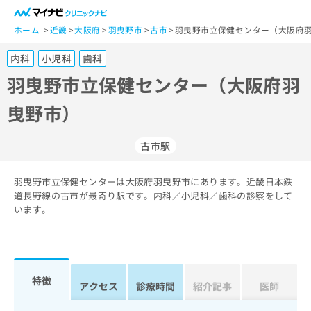
一
般
ホーム
近畿
大阪府
羽曳野市
古市
羽曳野市立保健センター（大阪府羽
ユ
内科
小児科
歯科
ー
ザ
羽曳野市立保健センター（大阪府羽
ー
曳野市）
の
方
は
古市駅
こ
ち
羽曳野市立保健センターは大阪府羽曳野市にあります。近畿日本鉄
ら
道長野線の古市が最寄り駅です。内科／小児科／歯科の診察をして
います。
医
マ
療
イ
関
ナ
係
ビ
者
ク
特徴
アクセス
診療時間
紹介記事
医師
の
リ
方
ニ