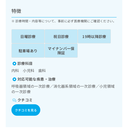
ッ
は
ク
こ
特徴
ナ
ち
ビ
診療時間・内容等について、事前に必ず医療機関にご確認ください。
ら
に
関
広
日曜診療
祝日診療
19時以降診療
す
広
告
る
告
代
マイナンバー保
お
出
駐車場あり
険証
理
問
稿
店
い
の
診療科目
合
の
お
内科 小児科 歯科
わ
方
問
せ
い
は
対応可能な疾患・治療
は
合
こ
呼吸器領域の一次診療／消化器系領域の一次診療／小児領域
こ
わ
ち
の一次診療
ち
せ
ら
クチコミ
ら
は
こ
クチコミを見る
こち
ち
広
らは
広
ら
告
マイ
告
出
ナビ