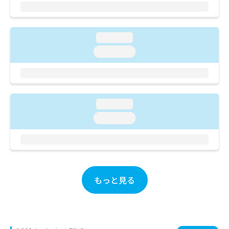
ご了
ら
み
承く
は
ださ
こ
無
い。
ち
料
loading...
ら
情
loading...
報
拡
掲
充
載
の
情
お
報
loading...
申
の
loading...
し
修
込
正
み
は
は
こ
こ
ち
ち
ら
もっと見る
ら
そ
の
他
の