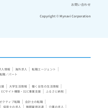
お問い合わせ
Copyright © Mynavi Corporation
求人情報
海外求人
転職エージェント
転職／パート
支援
大学生活情報
働く女性の生活情報
ECサイト構築・D2C事業支援
ふるさと納税
ゼクティブ転職
会計士の転職
保育士の求人
無期雇用派遣
介護の求人