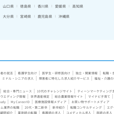
山口県
徳島県
香川県
愛媛県
高知県
大分県
宮崎県
鹿児島県
沖縄県
験者の就活
看護学生向け
医学生・研修医向け
独立・開業情報
転職・
ミドル・シニアの求人
障害者に特化した求人紹介サービス
福祉・介護の
総合・専門ニュース
10代のチャレンジサイト
ティーンマーケティング
ウエディング情報
世界遺産検定
総合農業情報サイト
マイナビ子育て
tudy
My CareerID
医療施設情報メディア
お買い物サポートメディア
ーム業界の転職
20代・第二新卒
新卒紹介
転職コンサルティング
エグ
顧問紹介
薬剤師の転職
看護師の求人
コメディカル求人
医師の求人