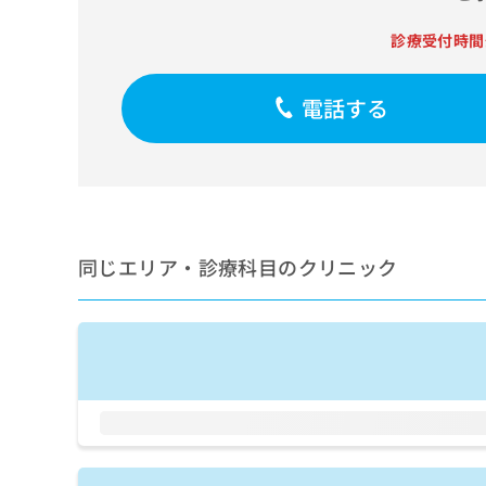
せ
こち
ち
らは
は
診療受付時間
マイ
こ
ら
ナビ
ち
クリ
ら
ニッ
電話する
クナ
広
ビサ
広
資
イト
告
告
への
料
出
出
お問
の
稿
合せ
稿
ご
の
フォ
の
請
お
ーム
お
求
問
とな
同じエリア・診療科目のクリニック
問
りま
は
い
い
す。
こ
合
合
クリ
ち
わ
ニッ
わ
ら
せ
クの
せ
は
予
は
約・
こ
こ
無
症状
ち
ち
のご
料
ら
相談
ら
情
など
報
はで