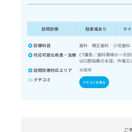
係
ク
者
リ
の
ニ
ッ
方
ク
訪問診療
駐車場あり
マイ
は
ナ
こ
ビ
ち
診療科目
歯科 矯正歯科 小児歯科
に
関
ら
CT撮影／歯科領域の一次
対応可能な疾患・治療
す
は口腔粘膜の炎症、外傷又
る
お
大垣市
訪問診療対応エリア
広
広
問
告
クチコミ
告
い
クチコミを見る
出
代
合
稿
わ
理
の
せ
店
お
は
の
問
こ
い
方
ち
合
ら
は
わ
ご
こ