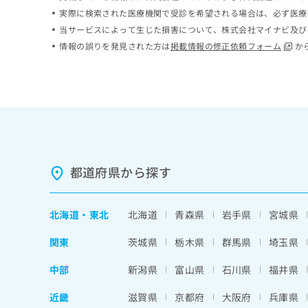
ち
み
実際に検索された医療機関で受診を希望される場合は、必ず医療
ら
は
当サービスによって生じた損害について、株式会社マイナビ及び
こ
情報の誤りを発見された方は
掲載情報の修正依頼フォーム
か
ち
そ
ら
の
他
の
お
問
い
合
都道府県から探す
わ
せ
は
北海道
・
東北
北海道
青森県
岩手県
宮城県
こ
ち
関東
茨城県
栃木県
群馬県
埼玉県
ら
中部
新潟県
富山県
石川県
福井県
近畿
滋賀県
京都府
大阪府
兵庫県