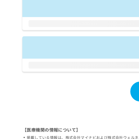
拡
資
きま
充
料
せん
の
ので
の
ご了
お
ご
承く
申
請
ださ
し
求
い。
込
は
み
こ
は
ち
こ
ら
ち
ら
無
料
掲
情
載
報
情
拡
報
充
の
の
修
お
正
申
【医療機関の情報について】
は
し
掲載している情報は、株式会社マイナビおよび株式会社ウェルネ
こ
込