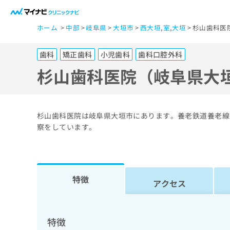
一
ホーム
中部
岐阜県
大垣市
西大垣
,
室
,
大垣
杉山歯科医
般
ユ
歯科
矯正歯科
小児歯科
歯科口腔外科
ー
ザ
杉山歯科医院（岐阜県大
ー
の
方
杉山歯科医院は岐阜県大垣市にあります。養老鉄道養老線
は
察をしています。
こ
ち
ら
特徴
アクセス
医
マ
療
イ
ナ
関
特徴
ビ