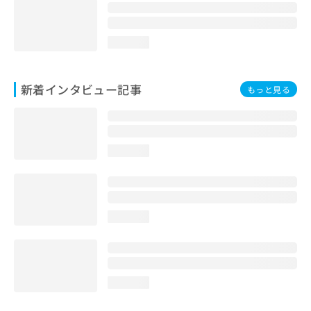
loading...
新着インタビュー記事
もっと見る
loading...
loading...
loading...