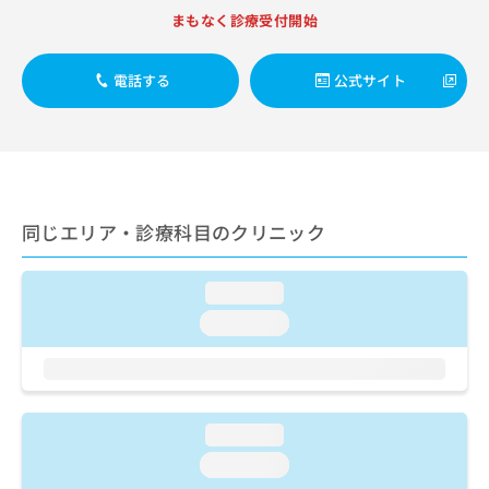
出
稿
クリ
資
まもなく診療受付開始
稿
ニッ
の
料
クナ
の
お
の
ビサ
お
問
ご
電話する
公式サイト
イト
問
い
請
への
い
合
お問
求
合
合せ
わ
は
フォ
わ
せ
こ
ーム
せ
は
ち
とな
は
こ
ら
りま
こ
ち
同じエリア・診療科目のクリニック
す。
ち
ら
クリ
無
ら
ニッ
料
クの
loading...
資
情
予
料
loading...
報
約・
の
症状
拡
のご
ご
充
相談
請
の
など
求
お
はで
は
申
loading...
きま
こ
せん
し
loading...
ので
ち
込