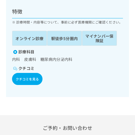
ッ
は
ク
こ
特徴
ナ
ち
ビ
診療時間・内容等について、事前に必ず医療機関にご確認ください。
ら
に
関
マイナンバー保
広
オンライン診療
駅徒歩5分圏内
す
広
険証
告
る
告
代
お
診療科目
出
理
問
稿
内科 皮膚科 糖尿病内分泌内科
店
い
の
クチコミ
合
の
お
わ
方
問
クチコミを見る
せ
い
は
は
合
こ
こ
わ
ち
ち
せ
ら
ら
は
こ
こち
ち
広
らは
広
ら
告
ご予約・お問い合わせ
マイ
告
出
ナビ