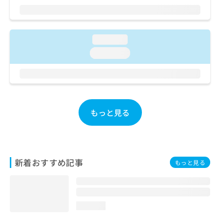
ご了
ら
み
承く
は
ださ
こ
無
い。
ち
料
loading...
ら
情
loading...
報
拡
掲
充
載
の
情
お
報
申
の
もっと見る
し
修
込
正
み
は
は
こ
こ
ち
新着おすすめ記事
もっと見る
ち
ら
ら
そ
の
loading...
他
の