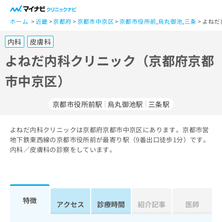
一
般
ホーム
近畿
京都府
京都市中京区
京都市役所前
,
烏丸御池
,
三条
よねだ
ユ
内科
皮膚科
ー
ザ
よねだ内科クリニック（京都府京都
ー
市中京区）
の
方
は
京都市役所前駅
烏丸御池駅
三条駅
こ
ち
よねだ内科クリニックは京都府京都市中京区にあります。京都市営
ら
地下鉄東西線の京都市役所前が最寄り駅（9番出口徒歩1分）です。
内科／皮膚科の診察をしています。
医
マ
療
イ
関
ナ
係
ビ
者
ク
特徴
アクセス
診療時間
紹介記事
医師
の
リ
方
ニ