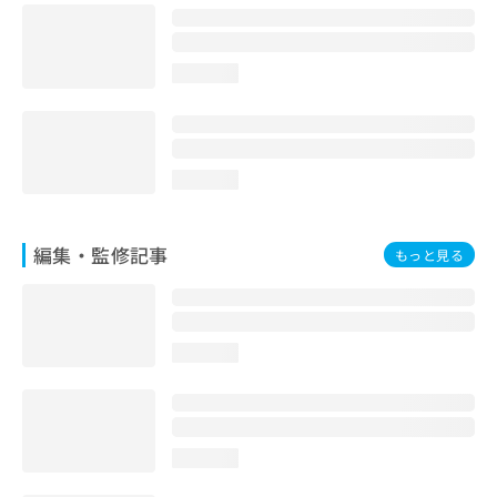
お
問
い
loading...
合
わ
せ
は
こ
loading...
ち
ら
編集・監修記事
もっと見る
loading...
loading...