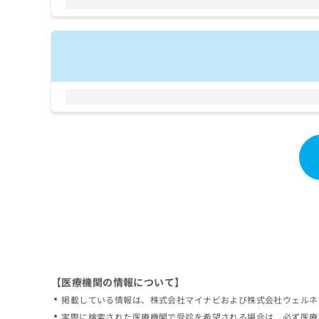
拡
資
きま
充
料
せん
の
ので
の
ご了
お
ご
承く
申
請
ださ
し
求
い。
込
は
み
こ
は
ち
こ
ら
ち
ら
無
料
掲
情
載
報
情
拡
報
充
の
の
修
お
【医療機関の情報について】
正
申
掲載している情報は、株式会社マイナビおよび株式会社ウェルネ
は
し
こ
実際に検索された医療機関で受診を希望される場合は、必ず医療
込