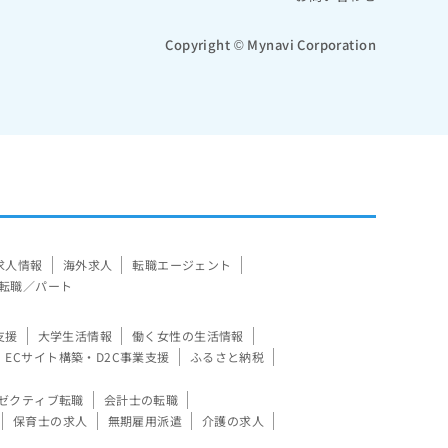
Copyright © Mynavi Corporation
求人情報
海外求人
転職エージェント
転職／パート
支援
大学生活情報
働く女性の生活情報
ECサイト構築・D2C事業支援
ふるさと納税
ゼクティブ転職
会計士の転職
保育士の求人
無期雇用派遣
介護の求人