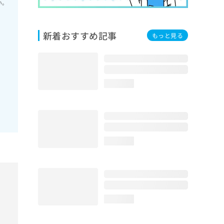
い。
新着おすすめ記事
もっと見る
loading...
loading...
loading...