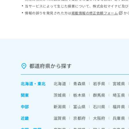
ち
み
当サービスによって生じた損害について、株式会社マイナビ及び
ら
は
情報の誤りを発見された方は
掲載情報の修正依頼フォーム
か
こ
ち
そ
ら
の
他
の
お
問
い
都道府県から探す
合
わ
せ
北海道
・
東北
北海道
青森県
岩手県
宮城県
は
こ
関東
茨城県
栃木県
群馬県
埼玉県
ち
ら
中部
新潟県
富山県
石川県
福井県
近畿
滋賀県
京都府
大阪府
兵庫県