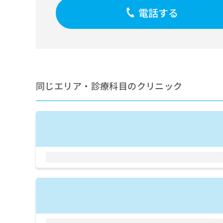
せ
こち
電話する
ち
らは
は
マイ
こ
ら
ナビ
ち
クリ
ら
ニッ
クナ
広
ビサ
広
資
イト
告
告
への
料
出
同じエリア・診療科目のクリニック
出
お問
の
稿
合せ
稿
ご
の
フォ
の
請
お
ーム
お
求
問
とな
問
りま
は
い
い
す。
こ
合
合
クリ
ち
わ
ニッ
わ
ら
せ
クの
せ
は
予
は
約・
こ
こ
無
症状
ち
ち
のご
料
ら
相談
ら
情
など
報
はで