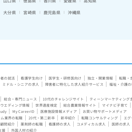
山口県
徳島県
香川県
愛媛県
高知県
大分県
宮崎県
鹿児島県
沖縄県
験者の就活
看護学生向け
医学生・研修医向け
独立・開業情報
転職・
ミドル・シニアの求人
障害者に特化した求人紹介サービス
福祉・介護の
総合・専門ニュース
10代のチャレンジサイト
ティーンマーケティング
ウエディング情報
世界遺産検定
総合農業情報サイト
マイナビ子育て
tudy
My CareerID
医療施設情報メディア
お買い物サポートメディア
ーム業界の転職
20代・第二新卒
新卒紹介
転職コンサルティング
エグ
顧問紹介
薬剤師の転職
看護師の求人
コメディカル求人
医師の求人
支援
外国人材の紹介