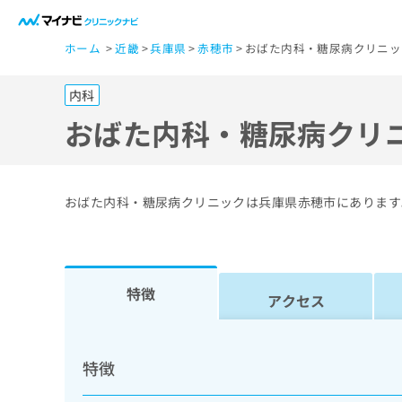
一
ホーム
近畿
兵庫県
赤穂市
おばた内科・糖尿病クリニッ
般
ユ
内科
ー
ザ
おばた内科・糖尿病クリ
ー
の
方
おばた内科・糖尿病クリニックは兵庫県赤穂市にあります
は
こ
ち
ら
特徴
アクセス
医
マ
療
イ
特徴
ナ
関
ビ