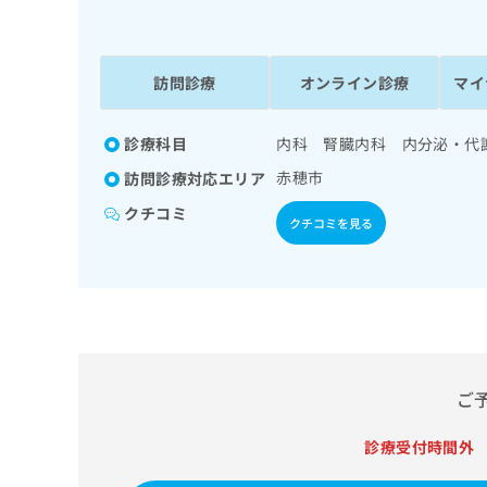
係
ク
者
リ
の
ニ
ッ
訪問診療
オンライン診療
マイ
方
ク
は
ナ
こ
診療科目
内科 腎臓内科 内分泌・代
ビ
ち
に
赤穂市
訪問診療対応エリア
関
ら
す
クチコミ
クチコミを見る
る
お
広
広
問
告
告
い
出
代
合
稿
わ
理
の
せ
店
お
は
ご
の
問
こ
い
方
ち
診療受付時間外
合
ら
は
わ
こ