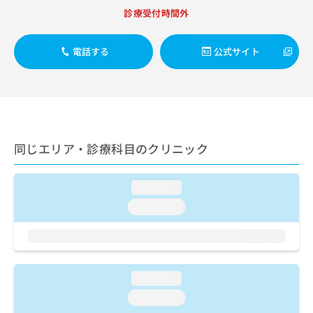
出
稿
クリ
資
診療受付時間外
稿
ニッ
の
料
クナ
の
お
の
ビサ
お
問
ご
電話する
公式サイト
イト
問
い
請
への
い
合
お問
求
合
合せ
わ
は
フォ
わ
せ
こ
ーム
せ
は
ち
とな
は
こ
ら
りま
こ
ち
同じエリア・診療科目のクリニック
す。
ち
ら
クリ
無
ら
ニッ
料
クの
loading...
資
情
予
料
loading...
報
約・
の
症状
拡
のご
ご
充
相談
請
の
など
求
お
はで
は
申
loading...
きま
こ
せん
し
loading...
ので
ち
込