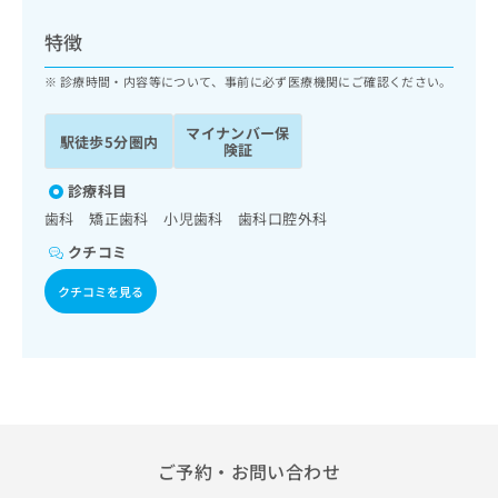
ッ
は
ク
こ
特徴
ナ
ち
ビ
診療時間・内容等について、事前に必ず医療機関にご確認ください。
ら
に
関
マイナンバー保
広
駅徒歩5分圏内
す
広
険証
告
る
告
代
お
診療科目
出
理
問
稿
歯科 矯正歯科 小児歯科 歯科口腔外科
店
い
の
クチコミ
合
の
お
わ
方
問
クチコミを見る
せ
い
は
は
合
こ
こ
わ
ち
ち
せ
ら
ら
は
こ
こち
ち
広
らは
広
ら
告
ご予約・お問い合わせ
マイ
告
出
ナビ