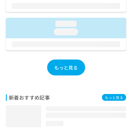
ご了
ら
み
承く
は
ださ
こ
無
い。
ち
料
loading...
ら
情
loading...
報
拡
掲
充
載
の
情
お
報
申
の
もっと見る
し
修
込
正
み
は
は
こ
こ
ち
新着おすすめ記事
もっと見る
ち
ら
ら
そ
の
loading...
他
の