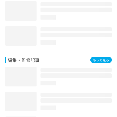
お
問
い
loading...
合
わ
せ
は
こ
loading...
ち
ら
編集・監修記事
もっと見る
loading...
loading...