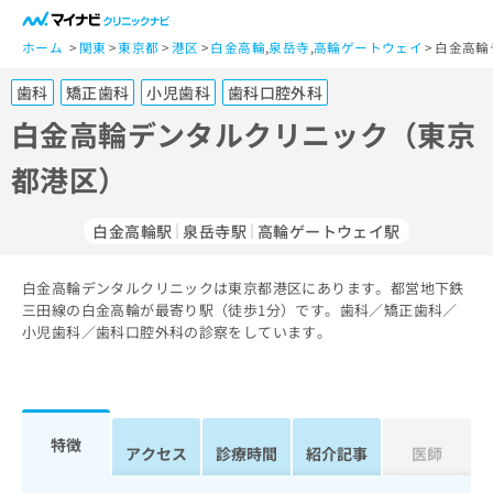
一
般
ホーム
関東
東京都
港区
白金高輪
,
泉岳寺
,
高輪ゲートウェイ
白金高輪
ユ
歯科
矯正歯科
小児歯科
歯科口腔外科
ー
ザ
白金高輪デンタルクリニック（東京
ー
都港区）
の
方
は
白金高輪駅
泉岳寺駅
高輪ゲートウェイ駅
こ
ち
白金高輪デンタルクリニックは東京都港区にあります。都営地下鉄
ら
三田線の白金高輪が最寄り駅（徒歩1分）です。歯科／矯正歯科／
小児歯科／歯科口腔外科の診察をしています。
医
マ
療
イ
関
ナ
係
ビ
者
ク
特徴
アクセス
診療時間
紹介記事
医師
の
リ
方
ニ