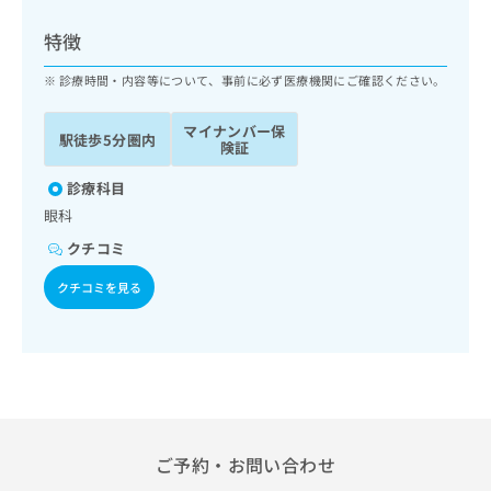
ッ
は
ク
こ
特徴
ナ
ち
ビ
診療時間・内容等について、事前に必ず医療機関にご確認ください。
ら
に
関
マイナンバー保
広
駅徒歩5分圏内
す
広
険証
告
る
告
代
お
診療科目
出
理
問
稿
眼科
店
い
の
クチコミ
合
の
お
わ
方
問
クチコミを見る
せ
い
は
は
合
こ
こ
わ
ち
ち
せ
ら
ら
は
こ
こち
ち
広
らは
広
ら
告
ご予約・お問い合わせ
マイ
告
出
ナビ