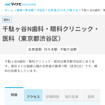
一
般
ホーム
関東
東京都
渋谷区
北参道
,
代々木
,
千駄ケ谷
千駄ヶ谷N歯科・
ユ
眼科
ー
ザ
千駄ヶ谷N歯科・眼科クリニック・
ー
医科（東京都渋谷区）
の
方
は
北参道駅
代々木駅
千駄ケ谷駅
こ
ち
千駄ヶ谷N歯科・眼科クリニック・医科は東京都渋谷区にありま
ら
す。東京メトロ副都心線の北参道が最寄り駅（徒歩2分）です。眼
科の診察をしています。
医
マ
療
イ
関
ナ
係
ビ
者
ク
特徴
アクセス
診療時間
紹介記事
医師
の
リ
方
ニ