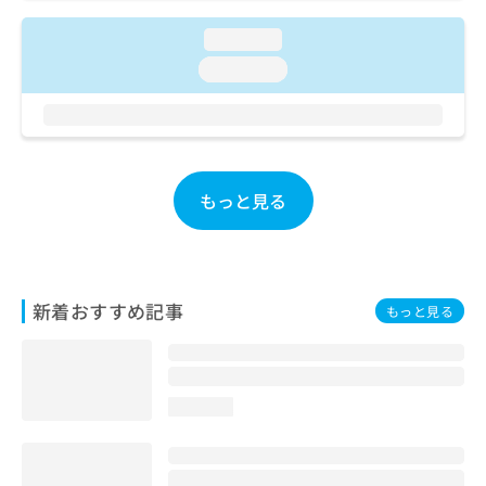
ご了
ら
み
承く
は
loading...
ださ
こ
無
い。
loading...
ち
料
ら
情
報
拡
掲
充
載
の
情
もっと見る
お
報
申
の
し
修
込
正
み
は
新着おすすめ記事
もっと見る
は
こ
こ
ち
ち
ら
ら
loading...
そ
の
他
の