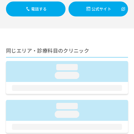
出
稿
クリ
資
稿
ニッ
の
電話する
公式サイト
料
クナ
の
お
の
ビサ
お
問
ご
イト
問
い
請
への
い
合
お問
求
合
合せ
わ
は
フォ
わ
せ
こ
ーム
せ
同じエリア・診療科目のクリニック
は
ち
とな
は
こ
ら
りま
こ
ち
す。
loading...
ち
ら
クリ
無
ら
ニッ
loading...
料
クの
資
情
予
料
報
約・
の
症状
拡
のご
ご
充
相談
loading...
請
の
など
求
お
loading...
はで
は
申
きま
こ
せん
し
ので
ち
込