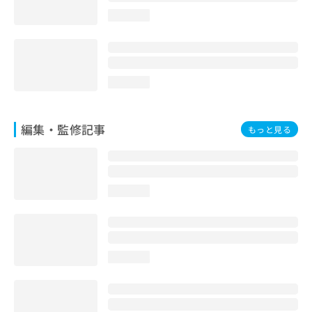
お
loading...
問
い
合
わ
せ
loading...
は
こ
ち
編集・監修記事
もっと見る
ら
loading...
loading...