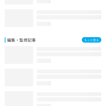
loading...
お
問
い
合
わ
loading...
せ
は
こ
編集・監修記事
もっと見る
ち
ら
loading...
loading...
loading...