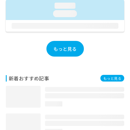
ご了
ら
み
loading...
承く
は
ださ
loading...
こ
無
い。
ち
料
ら
情
報
拡
掲
充
載
もっと見る
の
情
お
報
申
の
し
修
込
正
新着おすすめ記事
もっと見る
み
は
は
こ
こ
ち
ち
ら
ら
loading...
そ
の
他
の