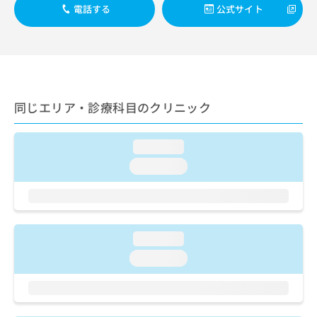
出
稿
クリ
資
電話する
公式サイト
稿
ニッ
の
料
クナ
の
お
の
ビサ
お
問
ご
イト
問
い
請
への
い
合
お問
求
合
合せ
わ
は
フォ
わ
同じエリア・診療科目のクリニック
せ
こ
ーム
せ
は
ち
とな
は
こ
ら
りま
こ
loading...
ち
す。
ち
ら
クリ
loading...
無
ら
ニッ
料
クの
資
情
予
料
報
約・
の
症状
拡
のご
ご
loading...
充
相談
請
の
loading...
など
求
お
はで
は
申
きま
こ
せん
し
ので
ち
込