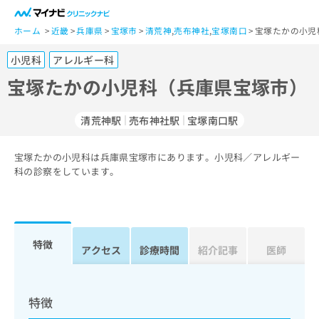
一
般
ホーム
近畿
兵庫県
宝塚市
清荒神
,
売布神社
,
宝塚南口
宝塚たかの小児
ユ
小児科
アレルギー科
ー
ザ
宝塚たかの小児科（兵庫県宝塚市）
ー
の
清荒神駅
売布神社駅
宝塚南口駅
方
は
こ
宝塚たかの小児科は兵庫県宝塚市にあります。小児科／アレルギー
科の診察をしています。
ち
ら
医
マ
療
イ
特徴
アクセス
診療時間
紹介記事
医師
関
ナ
係
ビ
者
ク
の
リ
特徴
方
ニ