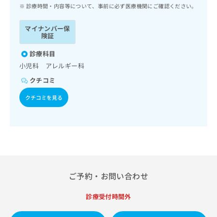
ッ
は
診療時間・内容等について、事前に必ず医療機関にご確認ください。
ク
こ
ナ
ち
マイナンバー保
ビ
険証
ら
に
関
診療科目
広
す
広
小児科 アレルギー科
告
る
告
代
クチコミ
お
出
理
問
稿
クチコミを見る
店
い
の
合
の
お
わ
方
問
せ
い
は
は
合
こ
こ
わ
ち
ち
せ
ら
ら
は
ご予約・お問い合わせ
こ
こち
ち
広
らは
診療受付時間外
広
ら
告
マイ
告
出
ナビ