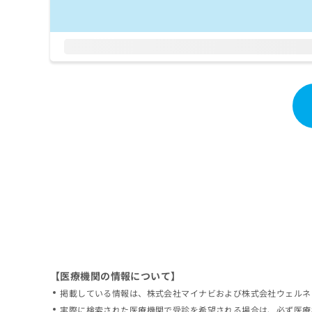
拡
資
きま
充
料
せん
の
ので
の
ご了
お
ご
承く
申
請
ださ
し
求
い。
込
は
み
こ
は
ち
こ
ら
ち
ら
無
料
掲
情
載
報
情
拡
報
充
の
の
修
お
【医療機関の情報について】
正
申
掲載している情報は、株式会社マイナビおよび株式会社ウェルネ
は
し
こ
実際に検索された医療機関で受診を希望される場合は、必ず医療
込