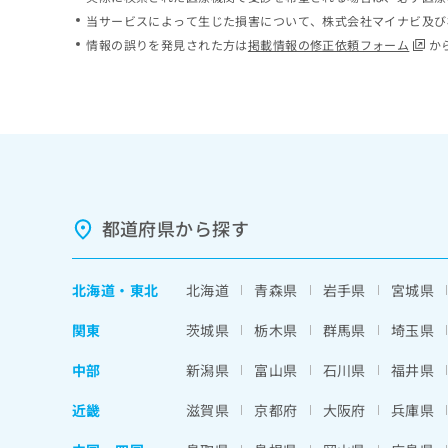
ち
み
当サービスによって生じた損害について、株式会社マイナビ及び
ら
は
情報の誤りを発見された方は
掲載情報の修正依頼フォーム
か
こ
ち
そ
ら
の
他
の
お
問
い
都道府県から探す
合
わ
せ
北海道
・
東北
北海道
青森県
岩手県
宮城県
は
こ
関東
茨城県
栃木県
群馬県
埼玉県
ち
ら
中部
新潟県
富山県
石川県
福井県
近畿
滋賀県
京都府
大阪府
兵庫県