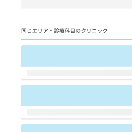
せ
こち
ち
らは
は
マイ
こ
ら
ナビ
ち
クリ
ら
ニッ
同じエリア・診療科目のクリニック
クナ
広
ビサ
広
資
イト
告
告
への
料
出
出
お問
の
稿
合せ
稿
ご
の
フォ
の
請
お
ーム
お
求
問
とな
問
りま
は
い
い
す。
こ
合
合
クリ
ち
わ
ニッ
わ
ら
せ
クの
せ
は
予
は
約・
こ
こ
無
症状
ち
ち
のご
料
ら
相談
ら
情
など
報
はで