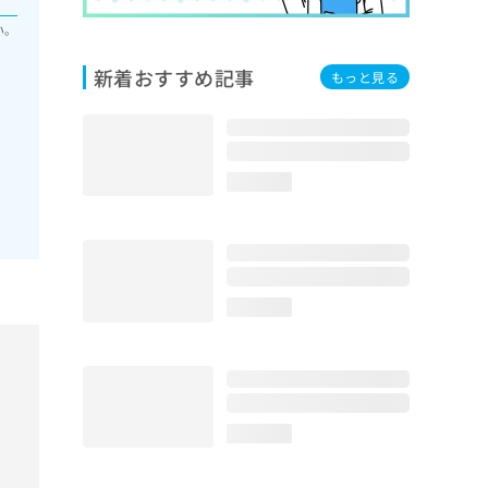
い。
新着おすすめ記事
もっと見る
loading...
loading...
loading...