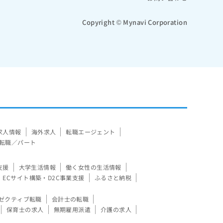
Copyright © Mynavi Corporation
求人情報
海外求人
転職エージェント
転職／パート
支援
大学生活情報
働く女性の生活情報
ECサイト構築・D2C事業支援
ふるさと納税
ゼクティブ転職
会計士の転職
保育士の求人
無期雇用派遣
介護の求人