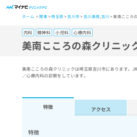
一
ホーム
関東
埼玉県
吉川市
吉川美南
,
吉川
美南こころ
般
ユ
内科
精神科
小児科
心療内科
ー
ザ
美南こころの森クリニッ
ー
の
方
美南こころの森クリニックは埼玉県吉川市にあります。J
は
／心療内科の診察をしています。
こ
ち
ら
特徴
アクセス
医
マ
療
イ
ナ
関
特徴
ビ