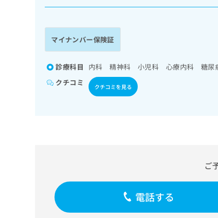
係
ク
者
リ
の
ニ
ッ
方
マイナンバー保険証
ク
は
ナ
こ
ビ
診療科目
内科 精神科 小児科 心療内科 糖尿
ち
に
クチコミ
関
ら
クチコミを見る
す
る
お
広
広
問
告
告
い
出
代
合
稿
わ
理
の
せ
ご
店
お
は
の
問
こ
い
方
ち
電話する
合
ら
は
わ
こ