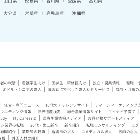
山口県
徳島県
香川県
愛媛県
高知県
大分県
宮崎県
鹿児島県
沖縄県
験者の就活
看護学生向け
医学生・研修医向け
独立・開業情報
転職・
ミドル・シニアの求人
障害者に特化した求人紹介サービス
福祉・介護の
総合・専門ニュース
10代のチャレンジサイト
ティーンマーケティング
ウエディング情報
世界遺産検定
総合農業情報サイト
マイナビ子育て
tudy
My CareerID
医療施設情報メディア
お買い物サポートメディア
ーム業界の転職
20代・第二新卒
新卒紹介
転職コンサルティング
エグ
顧問紹介
薬剤師の転職
看護師の求人
コメディカル求人
医師の求人
支援
外国人材の紹介