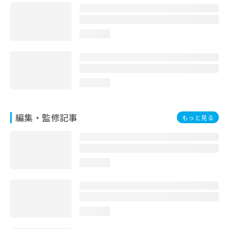
お
問
い
loading...
合
わ
せ
は
こ
loading...
ち
ら
編集・監修記事
もっと見る
loading...
loading...