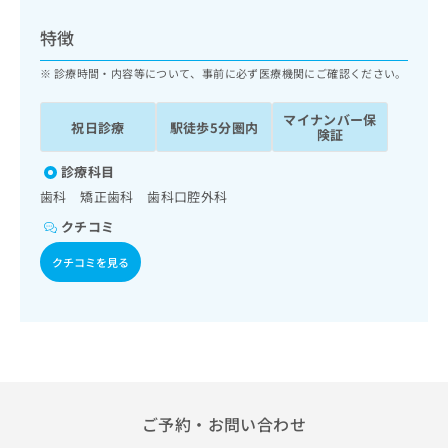
ッ
は
ク
こ
特徴
ナ
ち
ビ
診療時間・内容等について、事前に必ず医療機関にご確認ください。
ら
に
関
マイナンバー保
広
祝日診療
駅徒歩5分圏内
す
広
険証
告
る
告
代
お
診療科目
出
理
問
稿
歯科 矯正歯科 歯科口腔外科
店
い
の
クチコミ
合
の
お
わ
方
問
クチコミを見る
せ
い
は
は
合
こ
こ
わ
ち
ち
せ
ら
ら
は
こ
こち
ち
広
らは
広
ら
告
ご予約・お問い合わせ
マイ
告
出
ナビ