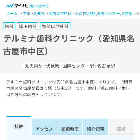
一
般
ホーム
中部
愛知県
名古屋市中区
丸の内
,
伏見
,
国際センター
,
名古屋
テ
ユ
歯科
矯正歯科
歯科口腔外科
ー
ザ
テルミナ歯科クリニック（愛知県名
ー
古屋市中区）
の
方
は
丸の内駅
伏見駅
国際センター駅
名古屋駅
こ
ち
テルミナ歯科クリニックは愛知県名古屋市中区にあります。JR関西
ら
本線の名古屋が最寄り駅（徒歩1分）です。歯科／矯正歯科／歯科
口腔外科の診察をしています。
医
マ
療
イ
関
ナ
係
ビ
者
ク
特徴
アクセス
診療時間
紹介記事
医師
の
リ
方
ニ