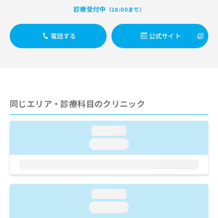
出
稿
クリ
資
診療受付中
（18:00まで）
稿
ニッ
の
料
クナ
の
お
の
ビサ
お
問
ご
電話する
公式サイト
イト
問
い
請
への
い
合
お問
求
合
合せ
わ
は
フォ
わ
せ
こ
ーム
せ
は
ち
とな
は
こ
ら
りま
こ
ち
同じエリア・診療科目のクリニック
す。
ち
ら
クリ
無
ら
ニッ
料
クの
loading...
資
情
予
料
loading...
報
約・
の
症状
拡
のご
ご
充
相談
請
の
など
求
お
はで
は
申
loading...
きま
こ
せん
し
loading...
ので
ち
込