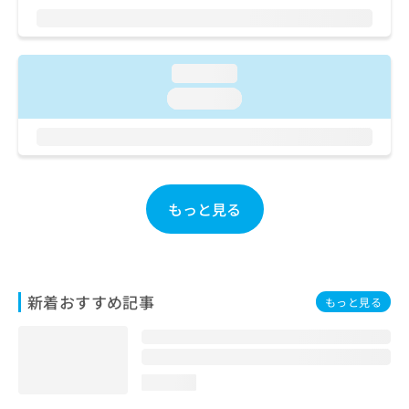
ご了
ら
み
承く
は
ださ
こ
無
い。
ち
料
loading...
ら
情
loading...
報
拡
掲
充
載
の
情
お
報
申
の
もっと見る
し
修
込
正
み
は
は
こ
こ
ち
新着おすすめ記事
もっと見る
ち
ら
ら
そ
の
loading...
他
の