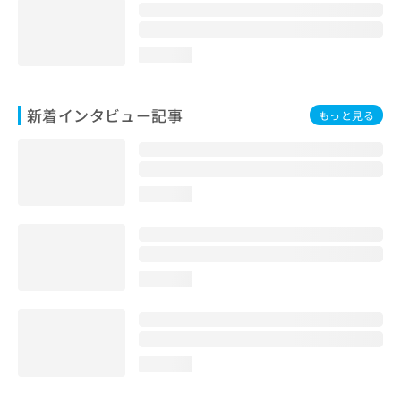
loading...
新着インタビュー記事
もっと見る
loading...
loading...
loading...