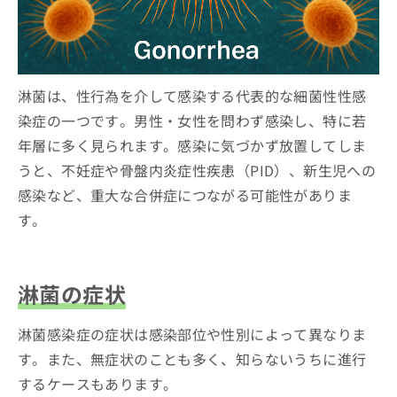
ご了
ら
み
性感染症予防法
承く
男性へのリスク
は
淋菌に関するよくある誤解
ださ
こ
無
い。
女性へのリスク
誤解1: 症状がすぐ現れる
ち
料
まとめ：淋菌について知っておくべきこと
耐性菌の問題
ら
情
誤解2: コンドームで完全に予防できる
淋菌は、性行為を介して感染する代表的な細菌性性感
報
誤解3: 一度感染すると免疫ができる
拡
染症の一つです。男性・女性を問わず感染し、特に若
掲
充
載
年層に多く見られます。感染に気づかず放置してしま
の
情
うと、不妊症や骨盤内炎症性疾患（PID）、新生児への
お
報
申
の
感染など、重大な合併症につながる可能性がありま
し
修
す。
込
正
み
は
は
こ
こ
ち
淋菌の症状
ち
ら
ら
淋菌感染症の症状は感染部位や性別によって異なりま
そ
の
す。また、無症状のことも多く、知らないうちに進行
他
するケースもあります。
の