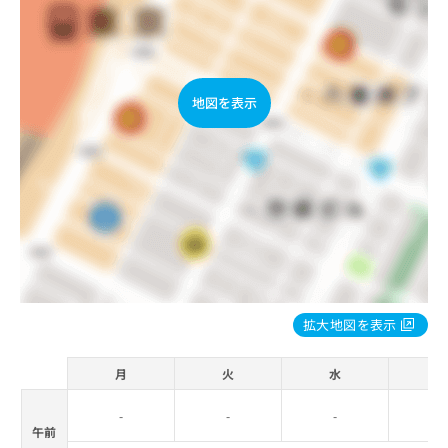
地図を表示
拡大地図を表示
月
火
水
-
-
-
-
午前