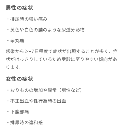
お
男性の症状
問
い
・排尿時の強い痛み
合
わ
・黄色や白色の膿のような尿道分泌物
せ
は
・睾丸痛
こ
ち
感染から2〜7日程度で症状が出現することが多く、症
ら
状がはっきりしているため受診に至りやすい傾向があ
ります。
女性の症状
・おりものの増加や異常（膿性など）
・不正出血や性行為時の出血
・下腹部痛
・排尿時の違和感