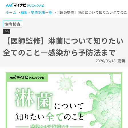
一
般
ホーム
編集・監修記事一覧
【医師監修】淋菌について知りたい全てのこ
ユ
性病検査
ー
ザ
PR
ー
【医師監修】淋菌について知りたい
の
全てのこと―感染から予防法まで
方
は
2026/06/18
更新
こ
ち
ら
医
マ
療
イ
関
ナ
係
ビ
者
ク
の
リ
方
ニ