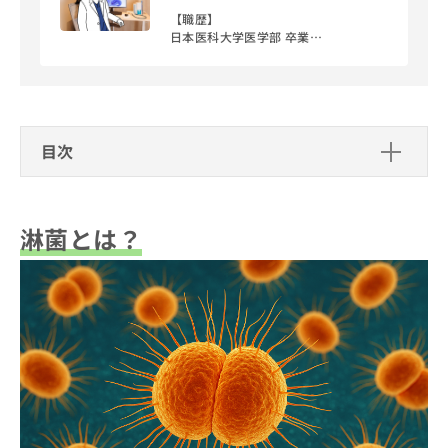
出
稿
クリ
資
【職歴】
稿
ニッ
の
料
日本医科大学医学部 卒業
クナ
の
お
の
スクエアクリニック 副院長
ビサ
お
問
ご
会津中央病院 泌尿器科
イト
問
い
請
【資格】
への
い
合
日本性感染症学会 会員
お問
求
合
合せ
日本感染症学会 会員
わ
は
フォ
わ
日本エイズ学会 会員
せ
目次
こ
ーム
せ
は
ち
とな
ナイーブな問題をはらむ性感染症は、
は
こ
淋菌とは？
ら
りま
確実な診断や治療を求めてくる患者様
こ
ち
す。
も多いため、患者様の安心と信頼に繋
ち
ら
クリ
淋菌とは？
淋菌の症状
がるような、分かりやすい説明と親身
無
ら
ニッ
な診察を心掛けています。
料
クの
男性の症状
淋菌の感染経路
資
情
予
料
女性の症状
報
約・
性行為による感染
の
症状
淋菌の検査方法
拡
その他部位の症状
のご
ご
母子感染
充
相談
検査の種類と特徴
請
淋菌の治療方法
の
など
その他の感染経路
求
お
検査が推奨されるタイミング
はで
治療の流れと注意点
は
申
淋菌の予防策
きま
こ
せん
し
日常生活での予防
ので
ち
込
淋菌を放置した場合のリスク