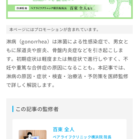
ッ
は
ク
こ
ナ
ち
ビ
ら
に
本ページにはプロモーションが含まれています。
関
広
す
淋病（gonorrhea）は淋菌による性感染症で、男女と
広
告
る
告
もに尿道炎や膣炎、骨盤内炎症などを引き起こしま
代
お
出
す。初期症状は軽度または無症状で進行しやすく、不
理
問
稿
店
い
の
妊や重篤な合併症の原因になることも。本記事では、
合
の
お
淋病の原因・症状・検査・治療法・予防策を医師監修
わ
方
問
せ
で詳しく解説します。
い
は
は
合
こ
こ
わ
ち
ち
せ
ら
この記事の監修者
ら
は
こ
こち
ち
広
らは
広
ら
百束 全人
告
マイ
告
出
ナビ
ペアライフクリニック横浜院 院長