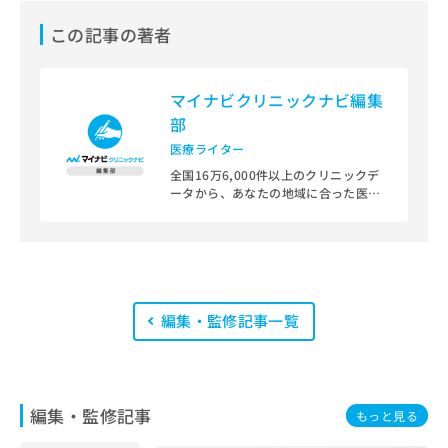
この記事の著者
マイナビクリニックナビ編集
部
医療ライター
全国16万6,000件以上のクリニックデ
ータから、あなたの地域に合った医療
機関を見つけられる、クリニック検索
＆医療情報サイト「マイナビクリニッ
クナビ」。
編集部では、地域ごとの医療機関情報
をわかりやすく整理し、最新の公式情
編集・監修記事一覧
報にもとづいて発信しています。
また、医療広告ガイドラインに準拠し
た編集体制を整えており、編集部内に
は、一般社団法人薬機法医療法規格協
会が実施する「YMAA（薬機法・医療
編集・監修記事
もっと見る
法適法広告取扱個人認証規格）」講習
を修了したメンバーが複数名在籍して