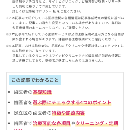
出
載情報やクチコミなど、マイナビクリニックナビ編集部が収集・リサーチ
稿
クリ
資
した情報に基づいて作成しています。
稿
ニッ
の
料
詳しくは
記事制作ポリシー
をご覧ください。
クナ
の
お
の
ビサ
本記事内で紹介している医療機関の各種情報は記事作成時点の情報に基づい
お
問
ご
イト
ています。記事の内容から変更となっている場合がありますので、詳細は
問
い
請
への
各医療機関のホームページなどにてご確認ください。
い
合
お問
求
本記事内で紹介している医療サービスは公的医療保険の適用外となる自由診
合
合せ
わ
は
療が含まれる場合があります。詳細は各医療機関にてご確認ください。
フォ
わ
せ
こ
本記事における監修者は、記事内の「クリニック情報以外のコンテンツ」に
ーム
せ
は
ち
のみ監修をおこなっています。
とな
は
こ
ら
掲載しているクリニックはマイナビクリニックナビ編集部が前述の情報に
りま
こ
ち
基づき選定しており、監修者が選定したものではありません。
す。
ち
ら
クリ
無
ら
ニッ
料
クの
この記事でわかること
資
情
予
料
報
約・
歯医者の
基礎知識
の
症状
拡
のご
ご
充
相談
歯医者を
選ぶ際にチェックする4つのポイント
請
の
など
求
お
はで
足立区の歯医者の
特徴や診療内容
は
申
きま
こ
せん
し
歯医者で
治療可能な各項目
や
クリーニング・定期
ので
ち
込