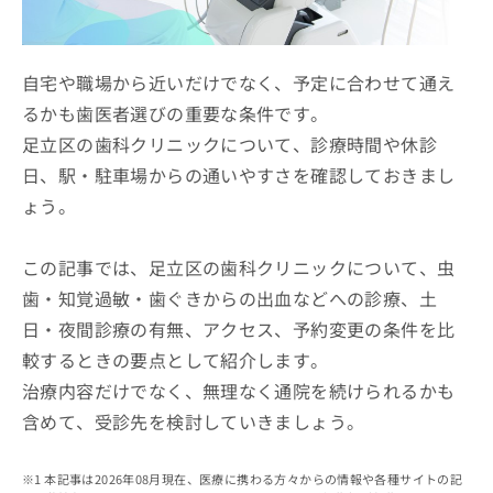
ッ
は
ク
こ
ナ
ち
ビ
自宅や職場から近いだけでなく、予定に合わせて通え
ら
に
るかも歯医者選びの重要な条件です。
関
広
足立区の歯科クリニックについて、診療時間や休診
す
広
告
る
告
日、駅・駐車場からの通いやすさを確認しておきまし
代
お
出
ょう。
理
問
稿
店
い
の
合
の
お
この記事では、足立区の歯科クリニックについて、虫
わ
方
問
歯・知覚過敏・歯ぐきからの出血などへの診療、土
せ
い
は
は
合
日・夜間診療の有無、アクセス、予約変更の条件を比
こ
こ
わ
ち
較するときの要点として紹介します。
ち
せ
ら
ら
治療内容だけでなく、無理なく通院を続けられるかも
は
こ
含めて、受診先を検討していきましょう。
こち
ち
広
らは
広
ら
告
マイ
告
出
本記事は2026年08月現在、医療に携わる方々からの情報や各種サイトの記
ナビ