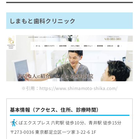
歯医者とは？何をするの？
歯医者はどう選べばいい？
歯医者を受診する目安
歯医者を選ぶ際にチェックする4つのポ
しまもと歯科クリニック
イント
おすすめのクリニック一覧はこちらから
歯医者で治療可能な各項目について
1．むし歯治療
歯医者でのクリーニングとは？メリッ
2．インプラント
ト3つ
3．ホワイトニング
歯石・歯垢の除去
歯医者で使用する麻酔の種類と特徴
4．歯周病治療
口臭・着色の予防
歯医者の定期健診にはいくべき？検査
5．親知らずの抜歯
歯周病・むし歯の予防
※引用：https://www.shimamoto-shika.com/
項目と頻度
6．矯正治療
むし歯のチェック
7．レーザー治療
歯医者の初診時に知っておくこと3つ｜
基本情報（アクセス、住所、診療時間）
歯周ポケットの測定
初診料・所要時間・必要なもの
8．予防歯科
歯石・プラークの確認
つくばエクスプレス 六町駅 徒歩10分、青井駅 徒歩15分
9．入れ歯治療
初診料の相場
ホワイトニングとは？費用相場の目安
噛み合わせや歯並びの確認
〒273-0036 東京都足立区一ツ家 3-22-6 1F
10．審美歯科
所要時間
も解説