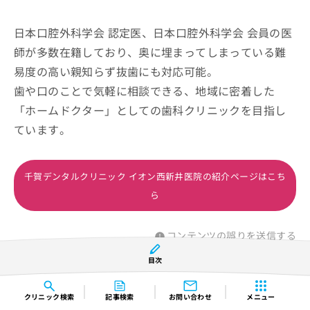
日本口腔外科学会 認定医、日本口腔外科学会 会員の医
師が多数在籍しており、奥に埋まってしまっている難
易度の高い親知らず抜歯にも対応可能。
歯や口のことで気軽に相談できる、地域に密着した
「ホームドクター」としての歯科クリニックを目指し
ています。
千賀デンタルクリニック イオン西新井医院の紹介ページはこち
ら
コンテンツの誤りを送信する
目次
秀デンタルクリニック
クリニック
検索
記事検索
お問い合わせ
メニュー