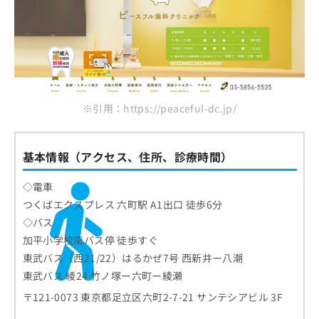
※引用：https://peaceful-dc.jp/
基本情報（アクセス、住所、診療時間）
◇電車
つくばエクスプレス 六町駅 A1出口 徒歩6分
◇バス
加平小学校南バス停 徒歩すぐ
東武バス（西21/22）はるかぜ7号 西新井ー八潮
東武バス 綾24 竹ノ塚ー六町ー綾瀬
〒121-0073 東京都足立区六町2-7-21 サンテシアビル 3F