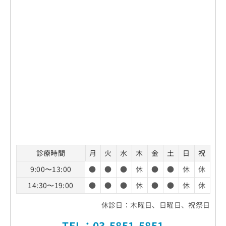
口腔粘膜の観察
必要なもの
ホワイトニングの効果の考え方
歯医者の受診を検討する3つの目安
レントゲン撮影（必要に応じて）
オフィスホワイトニング
歯の痛みやしみる症状がある場合
口臭や唾液の状態確認
歯医者での初めての定期検診の流れ
ホームホワイトニング
歯ぐきの腫れや出血がみられる場合
生活習慣のヒアリング
1．予約と来院
デュアルホワイトニング
歯医者に関するよくある質問10選！
口臭や口内の不快感が気になる場合
フッ素塗布やクリーニング
2．問診票の記入
ホワイトニングの費用相場
まとめ：足立区で評判の歯医者 おすすめ10選
3．口腔内の検査
施術前に確認したいポイント
4．クリーニングやケアの実施
効果を維持するための考え方
5．結果の説明と今後の案内
診療時間
月
火
水
木
金
土
日
祝
9:00〜13:00
●
●
●
休
●
●
休
休
14:30〜19:00
●
●
●
休
●
●
休
休
休診日：木曜日、日曜日、祝祭日
TEL：
03-5851-5851