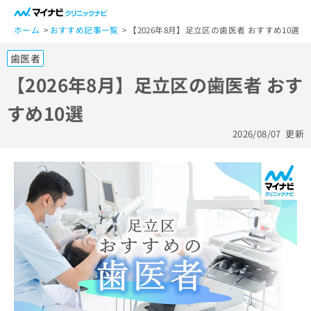
一
般
ホーム
おすすめ記事一覧
【2026年8月】足立区の歯医者 おすすめ10選
ユ
歯医者
ー
ザ
【2026年8月】足立区の歯医者 おす
ー
すめ10選
の
方
2026/08/07
更新
は
こ
ち
ら
医
マ
療
イ
関
ナ
係
ビ
者
ク
の
リ
方
ニ