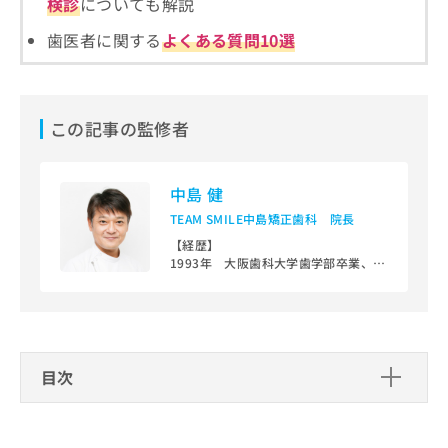
検診
についても解説
ご了
ら
み
承く
は
ださ
歯医者に関する
よくある質問10選
こ
無
い。
ち
料
ら
情
報
この記事の監修者
拡
掲
充
載
の
情
中島 健
お
報
申
の
TEAM SMILE中島矯正歯科 院長
し
修
【経歴】
込
正
1993年 大阪歯科大学歯学部卒業、同
み
は
大学附属病院歯科矯正学講座博士専攻
は
こ
課程入局
こ
ち
1999年 現在のTEAM SMILE中島矯正
ち
歯科開設
ら
ら
大人の見えない、舌側矯正治療やマウ
スピース型矯正治療やこどもからの矯
目次
そ
正治療まで、広く専門ならではの矯正
の
治療に特化した診療を25年間行ってい
歯医者を検討する際に重要なこと
他
ます。
の