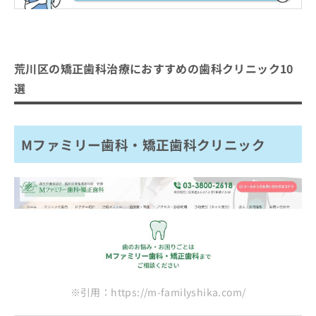
お
新三河島歯科医院
問
い
【矯正歯科治療をさらに解説】これを知ってか
合
ら矯正歯科治療の受診を検討しよう！
わ
荒川区の矯正歯科治療におすすめの歯科クリニック10
せ
矯正歯科の基礎知識
選
は
こ
矯正歯科とは？何をするの？
矯正歯科のクリニック、どうやって選べばい
ち
矯正歯科を受診する目安
い？
ら
Mファミリー歯科・矯正歯科クリニック
矯正歯科のクリニックを選ぶ際にチェ
ックする4つのポイント
おすすめのクリニック一覧はこちらから
矯正歯科治療の7つの種類と特徴
矯正歯科治療を検討する歯並びとは？6
つの不正咬合
1.叢生（そうせい）
矯正歯科治療とは？どんなメリットが
※引用：https://m-familyshika.com/
2.空隙歯列（くうげきしれつ）
あるの？