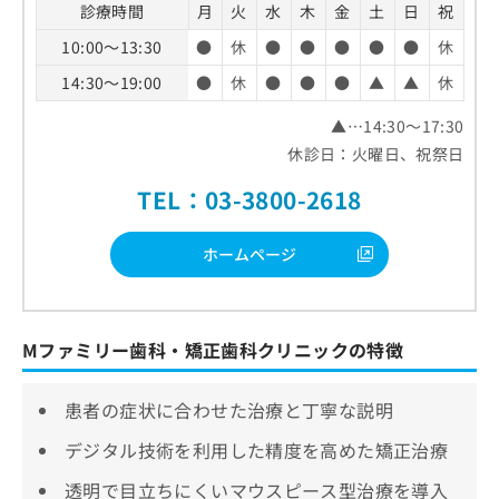
診療時間
月
火
水
木
金
土
日
祝
10:00～13:30
●
休
●
●
●
●
●
休
14:30～19:00
●
休
●
●
●
▲
▲
休
▲…14:30～17:30
休診日：火曜日、祝祭日
TEL：03-3800-2618
ホームページ
Mファミリー歯科・矯正歯科クリニックの特徴
患者の症状に合わせた治療と丁寧な説明
デジタル技術を利用した精度を高めた矯正治療
透明で目立ちにくいマウスピース型治療を導入