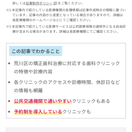
出
稿
クリ
資
詳しくは
記事制作ポリシー
をご覧ください。
稿
ニッ
の
料
本記事内で紹介している医療機関の各種情報は記事作成時点の情報に基づい
クナ
の
お
ています。記事の内容から変更となっている場合がありますので、詳細は
の
ビサ
お
各医療機関のホームページなどにてご確認ください。
問
ご
イト
問
い
本記事内で紹介している医療サービスは公的医療保険の適用外となる自由診
請
への
い
療が含まれる場合があります。詳細は各医療機関にてご確認ください。
合
お問
求
合
合せ
わ
は
フォ
わ
せ
こ
ーム
せ
は
この記事でわかること
ち
とな
は
こ
ら
りま
こ
ち
荒川区の矯正歯科治療に対応する歯科クリニック
す。
ち
ら
クリ
無
の特徴や診療内容
ら
ニッ
料
クの
資
各クリニックのアクセスや診療時間、休診日など
情
予
料
報
約・
の情報も網羅
の
症状
拡
のご
ご
充
公共交通機関で通いやすい
クリニックもある
相談
請
の
など
求
予約制を導入している
クリニックも
お
はで
は
申
きま
こ
せん
し
ので
ち
込