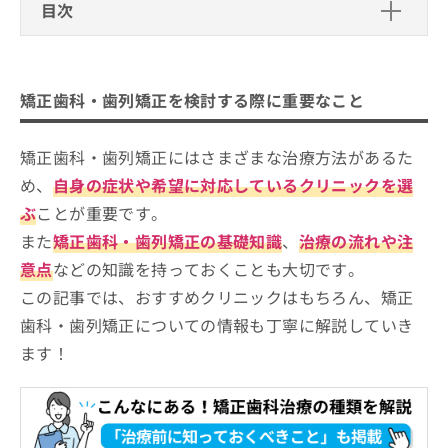
ご了
ら
目次
み
承く
は
ださ
矯正歯科・歯列矯正を検討する際に重要なこと
こ
無
い。
ち
料
ら
荒川区の矯正歯科治療におすすめの歯
情
矯正歯科・歯列矯正を検討する際に重要なこと
報
科クリニック10選
拡
掲
Mファミリー歯科・矯正歯科クリニック
充
矯正歯科・歯列矯正にはさまざまな治療方法があるた
載
の
情
西日暮里歯科クリニック
め、
自身の症状や希望に対応しているクリニックを選
お
報
ふかい歯科・矯正歯科クリニック
ぶ
ことが重要です。
申
の
し
修
オリオン歯科アトラスブランズタワー三河島クリ
また
矯正歯科・歯列矯正の基礎知識
、
治療の流れや注
込
正
ニック
意点
などの知識を持っておくことも大切です。
み
は
メグミ歯科クリニック
は
この記事では、おすすめクリニックはもちろん、矯正
こ
こ
ち
こうへい歯科クリニック
歯科・歯列矯正についての情報も丁寧に解説していき
ち
ら
南千住小児歯科矯正歯科
ます！
ら
LaLaテラス歯科クリニック
そ
の
日暮里じんデンタルクリニック・小児歯科・矯正
他
歯科
の