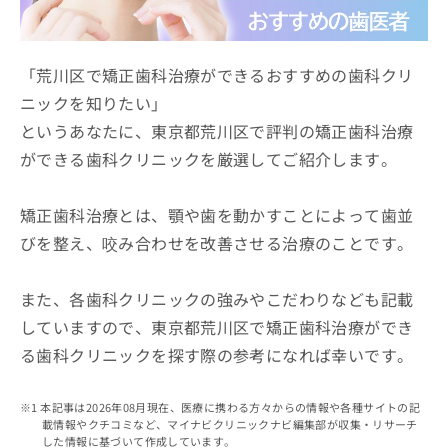
ッ
は
ク
こ
ナ
ち
ビ
「荒川区で矯正歯科治療ができるおすすめの歯科クリ
ら
に
ニックを知りたい」
関
広
というあなたに、東京都荒川区で評判の矯正歯科治療
す
広
告
る
告
ができる歯科クリニックを厳選してご紹介します。
代
お
出
理
問
稿
店
い
矯正歯科治療とは、顎や歯を動かすことによって歯並
の
合
の
お
びを整え、咬み合わせを改善させる治療のことです。
わ
方
問
せ
い
は
は
合
また、各歯科クリニックの強みやこだわりなども記載
こ
こ
わ
ち
していますので、東京都荒川区で矯正歯科治療ができ
ち
せ
ら
ら
る歯科クリニックを探す際の参考になれば幸いです。
は
こ
こち
ち
広
らは
本記事は2026年08月現在、医療に携わる方々からの情報や各種サイトの記
広
ら
告
マイ
載情報やクチコミなど、マイナビクリニックナビ編集部が収集・リサーチ
告
出
ナビ
した情報に基づいて作成しています。