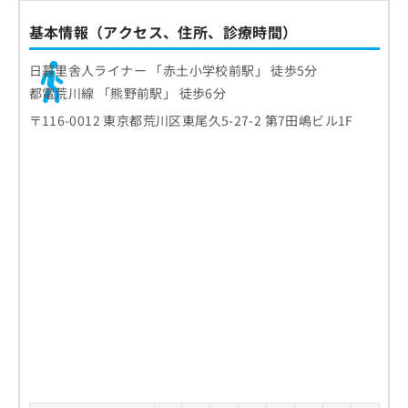
3.上顎前突（じょうがくぜんとつ）
美しさと健康の両面を重視
歯科矯正はどんな流れで進むの？
基本情報（アクセス、住所、診療時間）
4.下顎前突（かがくぜんとつ）
噛む力と消化の向上
1.予約・受診
矯正歯科治療中のセルフケアポイント
5.開咬（かいこう）
口腔衛生の向上
日暮里舎人ライナー 「赤土小学校前駅」 徒歩5分
2.問診・検査
6.過蓋咬合（かがいこうごう）
矯正装置がついているときの歯みがき方法
都電荒川線 「熊野前駅」 徒歩6分
自信と心の健康
矯正歯科治療後のリテーナーの役割
3.医師による診察
補助清掃用具の活用
〒116-0012 東京都荒川区東尾久5-27-2 第7田嶋ビル1F
保定とは？
4.治療方針の説明と同意
矯正歯科治療についてのよくある質問10選！
食事のときに気をつけたいこと
保定装置の種類
5.治療開始とフォロー
痛みや違和感があるときのセルフケア
まとめ：荒川区の矯正歯科治療におすすめの歯
保定期間の考え方
科クリニック10選
定期的な通院とセルフチェックの重要性
保定中に気をつけたいこと
定期的なチェックの重要性