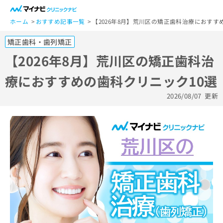
一
般
ホーム
おすすめ記事一覧
【2026年8月】荒川区の矯正歯科治療におすす
ユ
矯正歯科・歯列矯正
ー
ザ
【2026年8月】荒川区の矯正歯科治
ー
療におすすめの歯科クリニック10選
の
方
2026/08/07
更新
は
こ
ち
ら
医
マ
療
イ
関
ナ
係
ビ
者
ク
の
リ
方
ニ