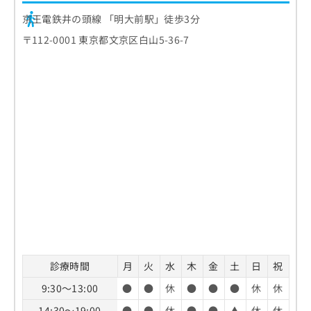
京王電鉄井の頭線 「明大前駅」徒歩3分
〒112-0001 東京都文京区白山5-36-7
診療時間
月
火
水
木
金
土
日
祝
9:30～13:00
●
●
休
●
●
●
休
休
14:30～19:00
●
●
休
●
●
▲
休
休