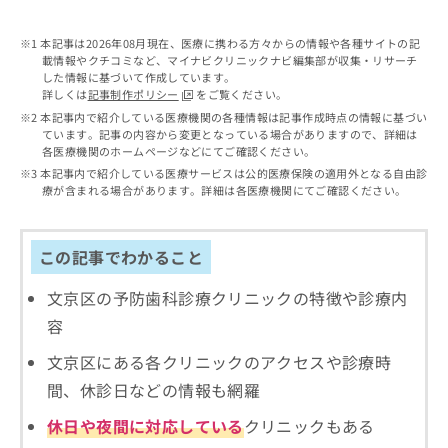
出
稿
クリ
資
稿
ニッ
の
料
クナ
本記事は2026年08月現在、医療に携わる方々からの情報や各種サイトの記
の
お
の
ビサ
載情報やクチコミなど、マイナビクリニックナビ編集部が収集・リサーチ
お
問
ご
イト
した情報に基づいて作成しています。
問
い
請
への
詳しくは
記事制作ポリシー
をご覧ください。
い
合
お問
求
本記事内で紹介している医療機関の各種情報は記事作成時点の情報に基づい
合
合せ
わ
は
ています。記事の内容から変更となっている場合がありますので、詳細は
フォ
わ
せ
こ
各医療機関のホームページなどにてご確認ください。
ーム
せ
は
ち
本記事内で紹介している医療サービスは公的医療保険の適用外となる自由診
とな
は
こ
ら
療が含まれる場合があります。詳細は各医療機関にてご確認ください。
りま
こ
ち
す。
ち
ら
クリ
無
ら
ニッ
この記事でわかること
料
クの
資
情
予
料
文京区の予防歯科診療クリニックの特徴や診療内
報
約・
の
症状
拡
容
のご
ご
充
相談
請
の
文京区にある各クリニックのアクセスや診療時
など
求
お
はで
間、休診日などの情報も網羅
は
申
きま
こ
せん
し
休日や夜間に対応している
クリニックもある
ので
ち
込