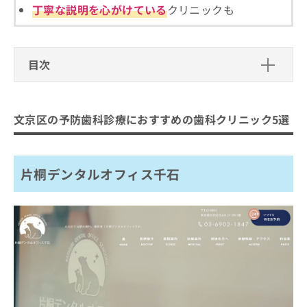
ご了
ら
み
丁寧な説明を心がけている
クリニックも
承く
は
ださ
こ
無
い。
ち
料
ら
目次
情
報
文京区の予防歯科診療におすすめの歯
拡
掲
充
載
科クリニック5選
文京区の予防歯科診療におすすめの歯科クリニック5選
の
情
片桐デンタルオフィス千石
お
報
申
の
鍋山歯科クリニック
し
修
片桐デンタルオフィス千石
小平歯科医院
込
正
み
は
和久本歯科医院
は
こ
オズデンタルクリニック白山
こ
ち
ち
ら
まとめ：文京区の予防歯科診療におすすめの歯
ら
科クリニック5選
そ
の
他
の