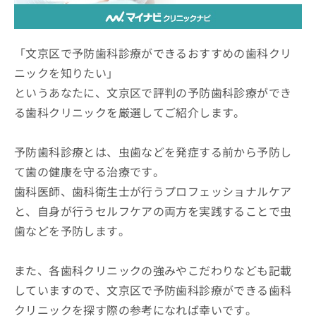
ッ
は
ク
こ
ナ
ち
ビ
「文京区で予防歯科診療ができるおすすめの歯科クリ
ら
に
ニックを知りたい」
関
広
というあなたに、文京区で評判の予防歯科診療ができ
す
広
告
る
告
る歯科クリニックを厳選してご紹介します。
代
お
出
理
問
稿
店
い
予防歯科診療とは、虫歯などを発症する前から予防し
の
合
の
お
て歯の健康を守る治療です。
わ
方
問
歯科医師、歯科衛生士が行うプロフェッショナルケア
せ
い
は
は
合
と、自身が行うセルフケアの両方を実践することで虫
こ
こ
わ
ち
歯などを予防します。
ち
せ
ら
ら
は
こ
また、各歯科クリニックの強みやこだわりなども記載
こち
ち
広
らは
していますので、文京区で予防歯科診療ができる歯科
広
ら
告
マイ
告
出
クリニックを探す際の参考になれば幸いです。
ナビ