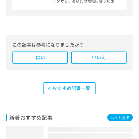
ータから、あなたの地域に合った医療
機関を見つけられる、クリニック検索
＆医療情報サイト「マイナビクリニッ
クナビ」。
編集部では、地域ごとの医療機関情報
をわかりやすく整理し、最新の公式情
報にもとづいて発信しています。
この記事は参考になりましたか？
また、医療広告ガイドラインに準拠し
はい
た編集体制を整えており、編集部内に
いいえ
は、一般社団法人薬機法医療法規格協
会が実施する「YMAA（薬機法・医療
法適法広告取扱個人認証規格）」講習
を修了したメンバーが複数名在籍して
います。
おすすめ記事一覧
新着おすすめ記事
もっと見る