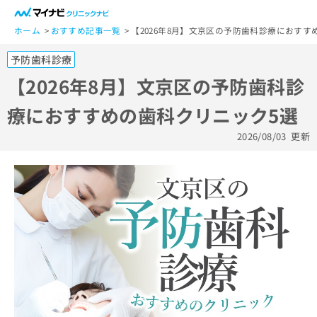
一
般
ホーム
おすすめ記事一覧
【2026年8月】文京区の予防歯科診療におすす
ユ
予防歯科診療
ー
ザ
【2026年8月】文京区の予防歯科診
ー
療におすすめの歯科クリニック5選
の
方
2026/08/03
更新
は
こ
ち
ら
医
マ
療
イ
関
ナ
係
ビ
者
ク
の
リ
方
ニ