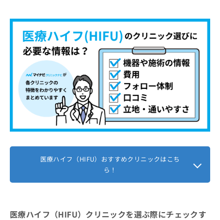
【医療ハイフ（HIFU）の基礎知識】これを知
お
ってからハイフ（HIFU）の施術を検討しよ
問
う！
い
ハイフ（HIFU）とは？
合
わ
医療ハイフ（HIFU）とエステサロンのハイフ
せ
（HIFU）、何が違うの？
は
こ
ち
医療ハイフ（HIFU）の5つの機器と料
ら
金相場一覧
1．ウルトラセルQプラス
医療HIFU（ハイフ）に関するよくある質問10
2．ウルセラ
選！
3．ウルトラフォーマーIII
まとめ：千葉市で評判の医療ハイフにおすすめ
4．ウルトラセルZi
医療ハイフ（HIFU）おすすめクリニックはこち
のクリニック5選
ら！
5．UTIMS A3
医療ハイフ（HIFU）クリニックを選ぶ際にチェックす