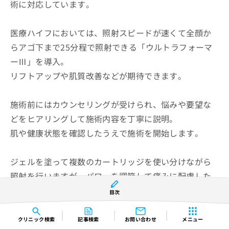
術に対応しています。
医療ハイフにおいては、照射スピードが速くて全顔か
らアゴ下まで25分程で照射できる「ウルトラフォーマ
ーⅢ」を導入。
リフトアップや肌質改善などが期待できます。
施術前にはカウンセリングが受けられ、悩みや要望な
どをヒアリングして施術内容を丁寧に説明。
肌や健康状態を確認したうえで施術を開始します。
ジェルを塗って複数のカートリッジを使い分けながら
照射を行いますが、パワーを調節して痛みに配慮した
施術を受けることも可能です。
目次
クリニック
検索
記事検索
お問い合わせ
メニュー
あおばクリニック千葉院の紹介ページはこちら