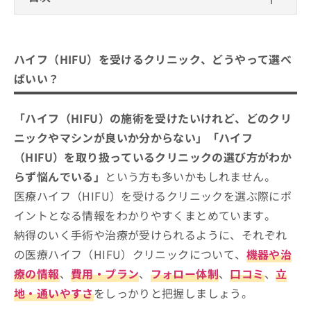
ご了
ら
み
承く
は
ハイフ（HIFU）を受けるクリニック、どうや
ださ
こ
無
い。
って選べばいい？
ち
料
ハイフ（HIFU）を受けるクリニック、どうやって選べ
ら
情
医療ハイフ（HIFU）クリニックを選ぶ際にチ
ばいい？
報
ェックする4つのポイント
拡
掲
充
載
そもそも医療ハイフ（HIFU）って？エステサ
「ハイフ（HIFU）の施術を受けたいけれど、どのクリ
の
情
ロンのハイフ（HIFU）とどう違うの？
お
報
ニックやマシンが良いか分からない」「ハイフ
申
の
（HIFU）を取り扱っているクリニックの選び方がわか
千葉市で評判の医療ハイフにおすすめ
し
修
らず悩んでいる」
という方も多いかもしれません。
込
のクリニック5選
正
み
は
医療ハイフ（HIFU）を受けるクリニックを選ぶ際にポ
そがセントラルクリニック
は
こ
イントとなる情報をわかりやすくまとめています。
こ
ち
千葉中央美容形成クリニック
ち
ら
納得のいく手術や治療が受けられるように、それぞれ
肌と歯のクリニック 東京ベイ幕張
ら
の医療ハイフ（HIFU）クリニックについて、
機器や治
千葉スキンケアクリニック
そ
療の情報
、
費用・プラン
、
フォロー体制
、
口コミ
、
立
の
あおばクリニック千葉院
地・通いやすさ
をしっかりと把握しましょう。
他
の