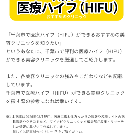
ッ
は
ク
こ
ナ
ち
ビ
ら
に
関
「千葉市で医療ハイフ（HIFU）ができるおすすめの美
広
す
広
容クリニックを知りたい」
告
る
告
代
というあなたに、千葉市で評判の医療ハイフ（HIFU）
お
出
理
問
稿
ができる美容クリニックを厳選してご紹介します。
店
い
の
合
の
お
わ
方
問
また、各美容クリニックの強みやこだわりなども記載
せ
い
は
しています。
は
合
こ
千葉市で医療ハイフ（HIFU）ができる美容クリニック
こ
わ
ち
ち
せ
を探す際の参考になれば幸いです。
ら
ら
は
こ
こち
ち
本記事は2026年08月現在、医療に携わる方々からの情報や各種サイトの記
広
らは
載情報やクチコミなど、マイナビクリニックナビ編集部が収集・リサーチ
広
ら
告
マイ
した情報に基づいて作成しています。
告
出
ナビ
詳しくは
記事制作ポリシー
をご覧ください。