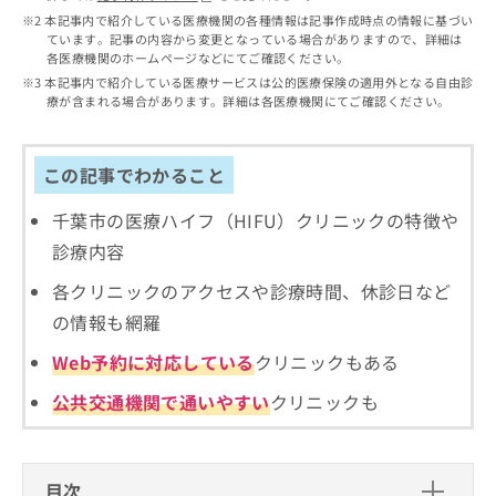
出
稿
クリ
資
本記事内で紹介している医療機関の各種情報は記事作成時点の情報に基づい
稿
ニッ
の
料
ています。記事の内容から変更となっている場合がありますので、詳細は
クナ
の
お
の
各医療機関のホームページなどにてご確認ください。
ビサ
お
問
ご
本記事内で紹介している医療サービスは公的医療保険の適用外となる自由診
イト
問
い
請
療が含まれる場合があります。詳細は各医療機関にてご確認ください。
への
い
合
お問
求
合
合せ
わ
は
フォ
わ
せ
こ
この記事でわかること
ーム
せ
は
ち
とな
は
こ
ら
りま
千葉市の医療ハイフ（HIFU）クリニックの特徴や
こ
ち
す。
診療内容
ち
ら
クリ
無
ら
ニッ
料
各クリニックのアクセスや診療時間、休診日など
クの
資
情
予
の情報も網羅
料
報
約・
の
症状
拡
Web予約に対応している
クリニックもある
のご
ご
充
相談
請
の
公共交通機関で通いやすい
クリニックも
など
求
お
はで
は
申
きま
こ
せん
し
ので
ち
込
目次