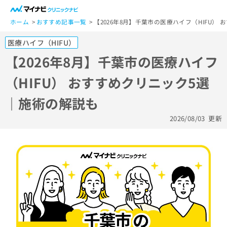
一
般
ホーム
おすすめ記事一覧
【2026年8月】千葉市の医療ハイフ（HIFU）
ユ
医療ハイフ（HIFU）
ー
ザ
【2026年8月】千葉市の医療ハイフ
ー
（HIFU） おすすめクリニック5選
の
方
｜施術の解説も
は
こ
2026/08/03
更新
ち
ら
医
マ
療
イ
関
ナ
係
ビ
者
ク
の
リ
方
ニ