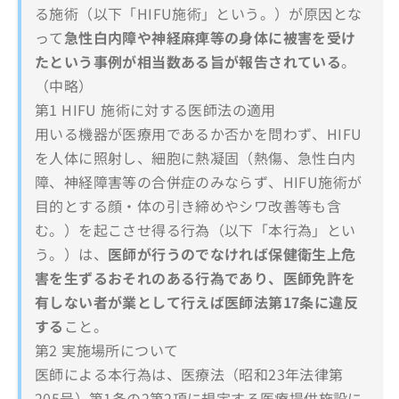
る施術（以下「HIFU施術」という。）が原因とな
って
急性白内障や神経麻痺等の身体に被害を受け
たという事例が相当数ある旨が報告されている
。
（中略）
第1 HIFU 施術に対する医師法の適用
用いる機器が医療用であるか否かを問わず、HIFU
を人体に照射し、細胞に熱凝固（熱傷、急性白内
障、神経障害等の合併症のみならず、HIFU施術が
目的とする顔・体の引き締めやシワ改善等も含
む。）を起こさせ得る行為（以下「本行為」とい
う。）は、
医師が行うのでなければ保健衛生上危
害を生ずるおそれのある行為であり、医師免許を
有しない者が業として行えば医師法第17条に違反
する
こと。
第2 実施場所について
医師による本行為は、医療法（昭和23年法律第
205号）第1条の2第2項に規定する医療提供施設に