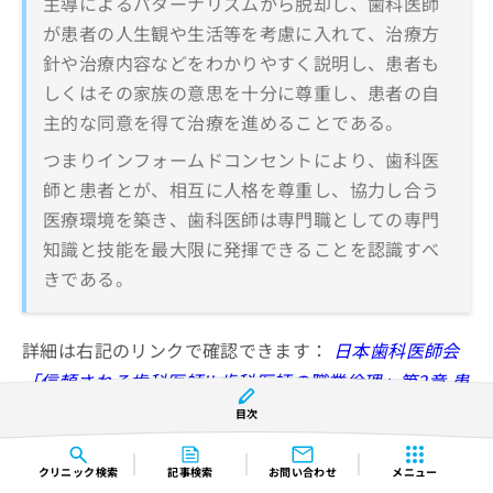
主導によるパターナリズムから脱却し、歯科医師
が患者の人生観や生活等を考慮に入れて、治療方
針や治療内容などをわかりやすく説明し、患者も
しくはその家族の意思を十分に尊重し、患者の自
主的な同意を得て治療を進めることである。
つまりインフォームドコンセントにより、歯科医
師と患者とが、相互に人格を尊重し、協力し合う
医療環境を築き、歯科医師は専門職としての専門
知識と技能を最大限に発揮できることを認識すべ
きである。
詳細は右記のリンクで確認できます：
日本歯科医師会
「信頼される歯科医師II 歯科医師の職業倫理」第2章 患
者を尊重した歯科医療（1）インフォームドコンセント
目次
クリニック
検索
記事検索
お問い合わせ
メニュー