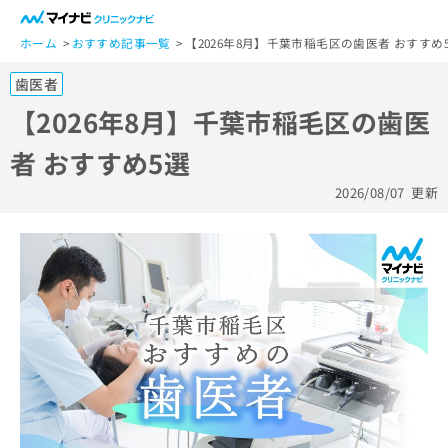
一
般
ホーム
おすすめ記事一覧
【2026年8月】千葉市稲毛区の歯医者 おすすめ
ユ
歯医者
ー
ザ
【2026年8月】千葉市稲毛区の歯医
ー
者 おすすめ5選
の
方
2026/08/07
更新
は
こ
ち
ら
医
マ
療
イ
関
ナ
係
ビ
者
ク
の
リ
方
ニ