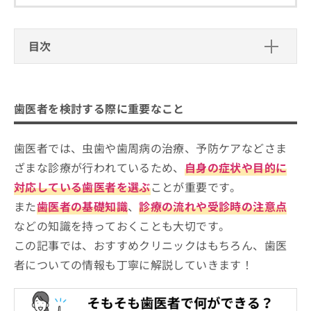
ご了
ら
み
承く
は
ださ
こ
無
い。
目次
ち
料
ら
情
歯医者を検討する際に重要なこと
報
拡
掲
千葉市稲毛区で評判の歯医者 おすすめ
充
歯医者を検討する際に重要なこと
載
5選
の
情
お
報
てらす歯科 京成稲毛駅前
歯医者では、虫歯や歯周病の治療、予防ケアなどさま
申
の
し
ひるた歯科クリニック
修
ざまな診療が行われているため、
自身の症状や目的に
込
正
しのはら歯科医院
対応している歯医者を選ぶ
ことが重要です。
み
は
は
稲毛三田歯科医院
また
歯医者の基礎知識
、
診療の流れや受診時の注意点
こ
こ
ち
などの知識を持っておくことも大切です。
稲毛おとな・こども歯科クリニック
ち
ら
この記事では、おすすめクリニックはもちろん、歯医
ら
【歯医者をさらに解説】これを知ってから歯医
者についての情報も丁寧に解説していきます！
そ
者への通院を検討しよう！
の
他
歯医者の基礎知識
の