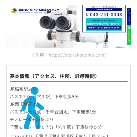
※引用：https://otonakodomo.com/
基本情報（アクセス、住所、診療時間）
JR稲毛駅より
バスで10分「穴川駅」下車徒歩5分
JR西千葉駅より
バスで14分終点「千草台団地」下車徒歩1分
モノレール千葉駅より
千葉モノレールで７分「穴川駅」下車徒歩５分
〒263-0016 千葉県千葉市稲毛区天台５丁目３～１