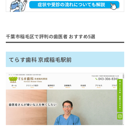
お
歯医者とは？何をするの？
歯医者はどう選べばいい？
問
歯医者を受診する目安
い
歯医者を選ぶ際にチェックする4つのポ
合
イント
わ
せ
千葉市稲毛区で評判の歯医者 おすすめ5選
おすすめのクリニック一覧はこちらから
歯医者で治療可能な各項目について
は
こ
1．むし歯治療
ち
歯医者でのクリーニングとは？メリッ
ら
2．インプラント
ト3つ
てらす歯科 京成稲毛駅前
3．ホワイトニング
歯石・歯垢の除去
歯医者で使用する麻酔の種類と特徴
4．歯周病治療
口臭・着色の予防
歯医者の定期健診にはいくべき？検査
5．親知らずの抜歯
歯周病・むし歯の予防
項目と頻度
6．矯正治療
むし歯のチェック
7．レーザー治療
歯医者の初診時に知っておくこと3つ｜
歯周ポケットの測定
初診料・所要時間・必要なもの
8．予防歯科
歯石・プラークの確認
9．入れ歯治療
初診料の相場
ホワイトニングとは？費用相場の目安
噛み合わせや歯並びの確認
10．審美歯科
所要時間
も解説