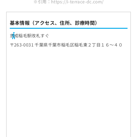
※引用：https://i-terrace-dc.com/
口腔粘膜の観察
必要なもの
ホワイトニングの効果の考え方
歯医者の受診を検討する3つの目安
レントゲン撮影（必要に応じて）
オフィスホワイトニング
歯の痛みやしみる症状がある場合
基本情報（アクセス、住所、診療時間）
口臭や唾液の状態確認
歯医者での初めての定期検診の流れ
ホームホワイトニング
歯ぐきの腫れや出血がみられる場合
生活習慣のヒアリング
1．予約と来院
デュアルホワイトニング
京成稲毛駅改札すぐ
歯医者に関するよくある質問10選！
口臭や口内の不快感が気になる場合
フッ素塗布やクリーニング
2．問診票の記入
ホワイトニングの費用相場
〒263-0031 千葉県千葉市稲毛区稲毛東２丁目１６～４０
まとめ：千葉市稲毛区で評判の歯医者 おすす
3．口腔内の検査
施術前に確認したいポイント
め5選
4．クリーニングやケアの実施
効果を維持するための考え方
5．結果の説明と今後の案内