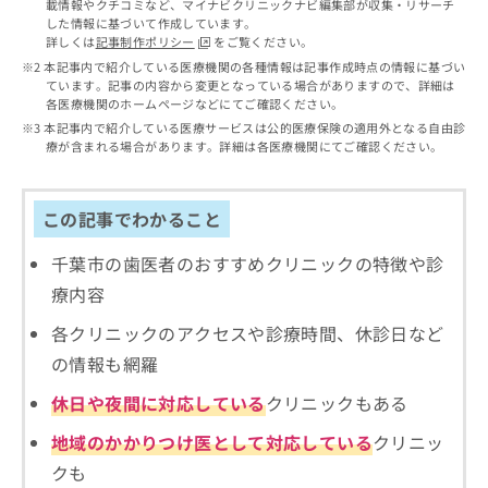
出
載情報やクチコミなど、マイナビクリニックナビ編集部が収集・リサーチ
稿
クリ
資
した情報に基づいて作成しています。
稿
ニッ
の
料
詳しくは
記事制作ポリシー
をご覧ください。
クナ
の
お
の
ビサ
本記事内で紹介している医療機関の各種情報は記事作成時点の情報に基づい
お
問
ご
イト
ています。記事の内容から変更となっている場合がありますので、詳細は
問
い
請
への
各医療機関のホームページなどにてご確認ください。
い
合
お問
求
本記事内で紹介している医療サービスは公的医療保険の適用外となる自由診
合
合せ
わ
は
療が含まれる場合があります。詳細は各医療機関にてご確認ください。
フォ
わ
せ
こ
ーム
せ
は
ち
とな
は
こ
ら
りま
この記事でわかること
こ
ち
す。
ち
ら
クリ
無
千葉市の歯医者のおすすめクリニックの特徴や診
ら
ニッ
料
クの
療内容
資
情
予
料
報
約・
各クリニックのアクセスや診療時間、休診日など
の
症状
拡
のご
の情報も網羅
ご
充
相談
請
の
など
休日や夜間に対応している
クリニックもある
求
お
はで
は
申
きま
地域のかかりつけ医として対応している
クリニッ
こ
せん
し
クも
ので
ち
込