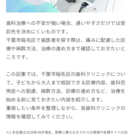
ッ
は
ク
こ
ナ
ち
ビ
歯科治療への不安が強い場合、通いやすさだけでは受
ら
に
診先を決めにくいものです。
関
広
千葉市稲毛区で歯医者を探す際は、痛みに配慮した診
す
広
告
る
告
療や麻酔方法、治療の進め方まで確認しておきたいと
代
お
出
ころです。
理
問
稿
店
い
の
合
の
お
この記事では、千葉市稲毛区の歯科クリニックについ
わ
方
問
て、子どもから大人まで相談できる診療内容、歯科恐
せ
い
は
は
合
怖症への配慮、麻酔方法、診療の進め方など、治療を
こ
こ
わ
ち
始める前に見ておきたい内容を紹介します。
ち
せ
ら
ら
重視したい条件を整理しながら、各歯科クリニックの
は
こ
情報を確認してみてください。
こち
ち
広
らは
広
ら
告
マイ
告
出
本記事は2026年08月現在、医療に携わる方々からの情報や各種サイトの記
ナビ