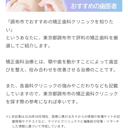
ッ
は
ク
こ
ナ
ち
ビ
「調布市でおすすめの矯正歯科クリニックを知りた
ら
に
い」
関
広
というあなたに、東京都調布市で評判の矯正歯科を厳
す
広
告
る
告
選してご紹介します。
代
お
出
理
問
稿
店
い
矯正歯科治療とは、顎や歯を動かすことによって歯並
の
合
の
お
びを整え、咬み合わせを改善させる治療のことです。
わ
方
問
せ
い
は
は
合
また、各歯科クリニックの強みやこだわりなども記載
こ
こ
わ
ち
していますので、東京都調布市の矯正歯科クリニック
ち
せ
ら
ら
を探す際の参考になれば幸いです。
は
こ
こち
ち
広
らは
本記事は2026年08月現在、医療に携わる方々からの情報や各種サイトの記
広
ら
告
マイ
載情報やクチコミなど、マイナビクリニックナビ編集部が収集・リサーチ
告
出
ナビ
した情報に基づいて作成しています。