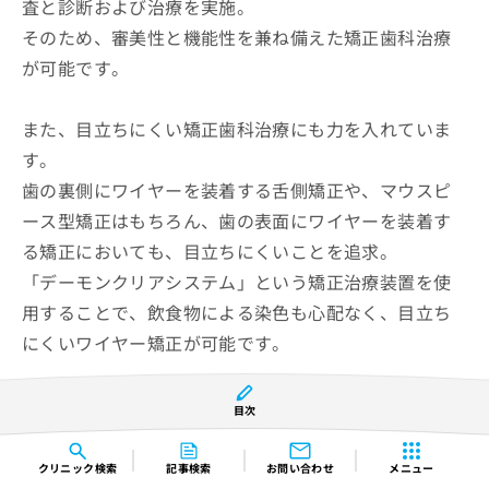
査と診断および治療を実施。
そのため、審美性と機能性を兼ね備えた矯正歯科治療
が可能です。
また、目立ちにくい矯正歯科治療にも力を入れていま
す。
歯の裏側にワイヤーを装着する舌側矯正や、マウスピ
ース型矯正はもちろん、歯の表面にワイヤーを装着す
る矯正においても、目立ちにくいことを追求。
「デーモンクリアシステム」という矯正治療装置を使
用することで、飲食物による染色も心配なく、目立ち
にくいワイヤー矯正が可能です。
目次
千早デンタルクリニックの紹介ページはこちら
クリニック
検索
記事検索
お問い合わせ
メニュー
コンテンツの誤りを送信する