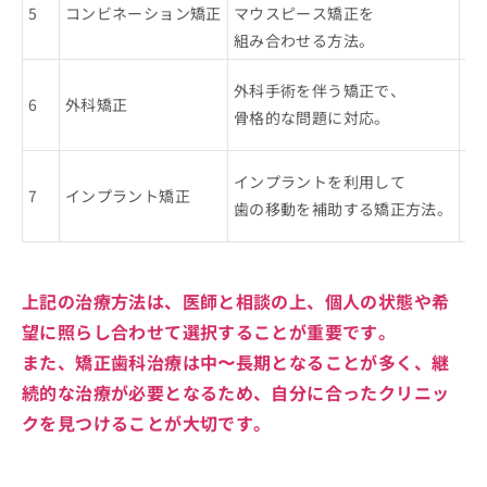
5
コンビネーション矯正
マウスピース矯正を
複
組み合わせる方法。
各
骨
外科手術を伴う矯正で、
6
外科矯正
他
骨格的な問題に対応。
ケ
矯
インプラントを利用して
7
インプラント矯正
短
歯の移動を補助する矯正方法。
正
上記の治療方法は、医師と相談の上、個人の状態や希
望に照らし合わせて選択することが重要です。
また、矯正歯科治療は中〜長期となることが多く、継
続的な治療が必要となるため、自分に合ったクリニッ
クを見つけることが大切です。