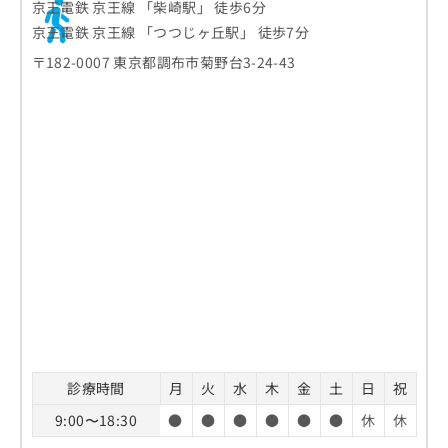
京王電鉄 京王線 「柴崎駅」 徒歩6分
京王電鉄 京王線 「つつじヶ丘駅」 徒歩7分
〒182-0007 東京都調布市菊野台3-24-43
診療時間
月
火
水
木
金
土
日
祝
9:00〜18:30
●
●
●
●
●
●
休
休