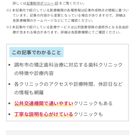
出
稿
クリ
資
詳しくは
記事制作ポリシー
をご覧ください。
稿
ニッ
の
料
本記事内で紹介している医療機関の各種情報は記事作成時点の情報に基づい
クナ
の
お
ています。記事の内容から変更となっている場合がありますので、詳細は
の
ビサ
お
各医療機関のホームページなどにてご確認ください。
問
ご
イト
問
い
本記事内で紹介している医療サービスは公的医療保険の適用外となる自由診
請
への
い
療が含まれる場合があります。詳細は各医療機関にてご確認ください。
合
お問
求
合
合せ
わ
は
フォ
わ
せ
こ
ーム
せ
は
この記事でわかること
ち
とな
は
こ
ら
りま
こ
ち
調布市の矯正歯科治療に対応する歯科クリニック
す。
ち
ら
クリ
無
の特徴や診療内容
ら
ニッ
料
クの
資
各クリニックのアクセスや診療時間、休診日など
情
予
料
報
約・
の情報も網羅
の
症状
拡
のご
ご
充
公共交通機関で通いやすい
クリニックもある
相談
請
の
など
求
丁寧な説明を心がけている
クリニックも
お
はで
は
申
きま
こ
せん
し
ので
ち
込