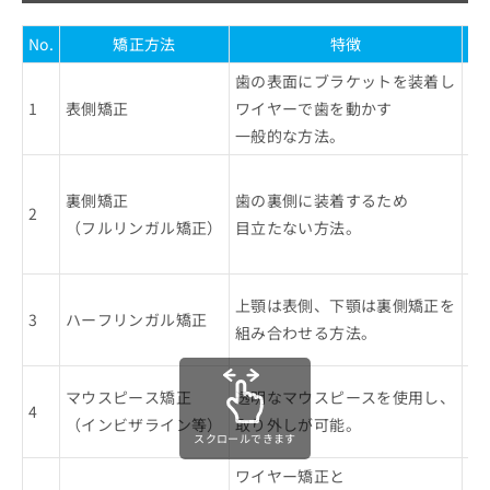
No.
矯正方法
特徴
歯の表面にブラケットを装着し
複
1
表側矯正
ワイヤーで歯を動かす
治
一般的な方法。
矯
裏側矯正
歯の裏側に装着するため
審
2
（フルリンガル矯正）
目立たない方法。
一
同
見
上顎は表側、下顎は裏側矯正を
3
ハーフリンガル矯正
バ
組み合わせる方法。
上
マウスピース矯正
透明なマウスピースを使用し、
目
4
（インビザライン等）
取り外しが可能。
取
スクロールできます
ワイヤー矯正と
大