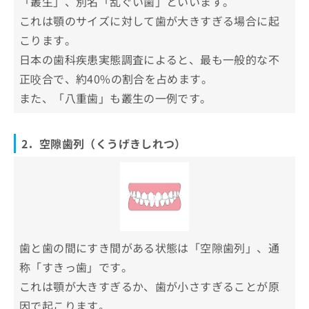
「叢生」、別名「乱ぐい歯」といいます。
調布歯科・かおいく矯正歯科
お
これは顎のサイズに対して歯が大きすぎる場合に起
問
国領おとなこども歯科・矯正歯科
い
こります。
仙川歯科・矯正歯科
合
日本の歯科疾患実態調査によると、最も一般的な不
わ
みはし歯科クリニック
正咬合で、約40%の割合を占めます。
せ
は
また、「八重歯」も叢生の一例です。
まとめ：調布市で評判の矯正歯科治療におすす
こ
めの歯科クリニック10選
ち
ら
2．空隙歯列（くうげきしれつ）
歯と歯の間にすき間がある状態は「空隙歯列」、通
称「すきっ歯」です。
これは顎が大きすぎるか、歯が小さすぎることが原
因で起こります。