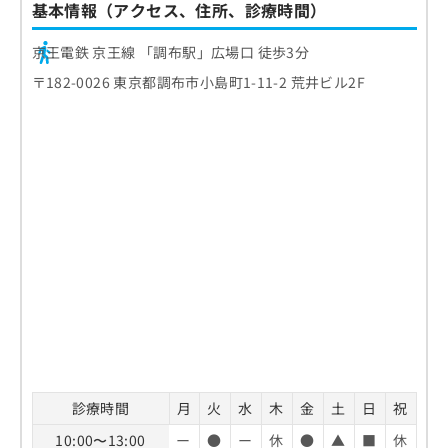
基本情報（アクセス、住所、診療時間）
京王電鉄 京王線 「調布駅」広場口 徒歩3分
〒182-0026 東京都調布市小島町1-11-2 荒井ビル2F
診療時間
月
火
水
木
金
土
日
祝
10:00〜13:00
ー
●
ー
休
●
▲
■
休