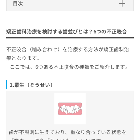
ご了
ら
目次
み
承く
は
ださ
矯正歯科治療を検討する歯並びとは？6
こ
無
い。
ち
つの不正咬合
料
ら
情
矯正歯科治療を検討する歯並びとは？6つの不正咬合
1.叢生（そうせい）
報
矯正歯科治療とは？どんなメリットが
拡
掲
2．空隙歯列（くうげきしれつ）
あるの？
充
不正咬合（噛み合わせ）を治療する方法が矯正歯科治
載
3．上顎前突（じょうがくぜんとつ）
美しさと健康の両面を重視
の
情
矯正歯科治療の7つの種類と特徴
療となります。
お
報
4．下顎前突（かがくぜんとつ）
噛む力と消化の向上
ここでは、6つある不正咬合の種類をご紹介します。
申
の
調布市の矯正歯科治療におすすめの歯
5．開咬（かいこう）
口腔衛生の向上
し
修
科クリニック10選
込
正
6．過蓋咬合（かがいこうごう）
自信と心の健康
1.叢生（そうせい）
み
は
ふじた矯正歯科クリニック
は
こ
あべ歯科医院
こ
ち
ち
ら
調布柴崎歯科クリニック
ら
千早デンタルクリニック
そ
調布NORI歯科クリニック
の
歯が不規則に生えており、重なり合っている状態を
他
調布歯科・矯正歯科
の