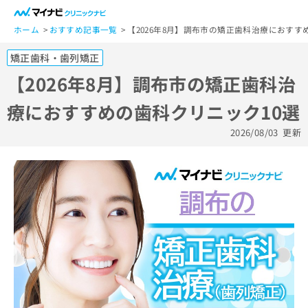
一
般
ホーム
おすすめ記事一覧
【2026年8月】調布市の矯正歯科治療におすす
ユ
矯正歯科・歯列矯正
ー
ザ
【2026年8月】調布市の矯正歯科治
ー
療におすすめの歯科クリニック10選
の
方
2026/08/03
更新
は
こ
ち
ら
医
マ
療
イ
関
ナ
係
ビ
者
ク
の
リ
方
ニ