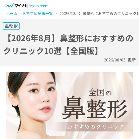
一
般
ホーム
おすすめ記事一覧
【2026年8月】鼻整形におすすめのクリニック
ユ
鼻整形
ー
ザ
【2026年8月】鼻整形におすすめの
ー
クリニック10選【全国版】
の
方
2026/08/03
更新
は
こ
ち
ら
医
マ
療
イ
関
ナ
係
ビ
者
ク
の
リ
方
ニ