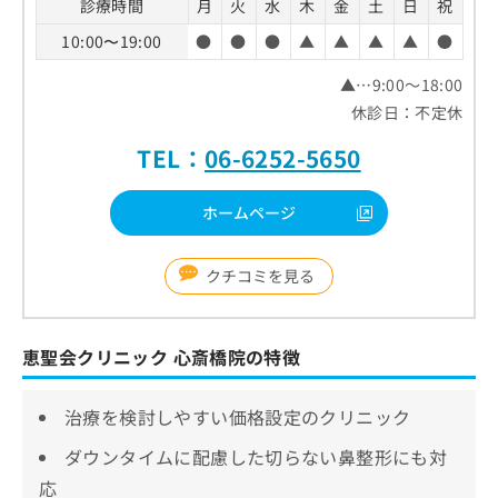
診療時間
月
火
水
木
金
土
日
祝
10:00〜19:00
●
●
●
▲
▲
▲
▲
●
▲…9:00～18:00
休診日：不定休
TEL：
06-6252-5650
ホームページ
クチコミを見る
恵聖会クリニック 心斎橋院の特徴
治療を検討しやすい価格設定のクリニック
ダウンタイムに配慮した切らない鼻整形にも対
応