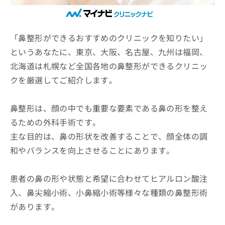
ッ
は
ク
こ
ナ
ち
ビ
「鼻整形ができるおすすめのクリニックを知りたい」
ら
に
というあなたに、東京、大阪、名古屋、九州は福岡、
関
広
北海道は札幌など全国各地の鼻整形ができるクリニッ
す
広
告
る
告
クを厳選してご紹介します。
代
お
出
理
問
稿
店
い
鼻整形は、顔の中でも重要な要素である鼻の形を整え
の
合
の
お
るための外科手術です。
わ
方
問
主な目的は、鼻の形状を改善することで、顔全体の調
せ
い
は
は
合
和やバランスを向上させることにあります。
こ
こ
わ
ち
ち
せ
ら
ら
患者の鼻の形や状態と希望に合わせてヒアルロン酸注
は
こ
入、鼻尖縮小術、小鼻縮小術等様々な種類の鼻整形術
こち
ち
広
らは
があります。
広
ら
告
マイ
告
出
ナビ