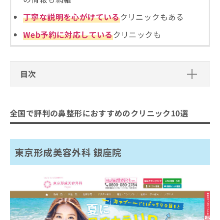
ご了
ら
み
承く
は
丁寧な説明を心がけている
クリニックもある
ださ
こ
無
い。
Web予約に対応している
クリニックも
ち
料
ら
情
報
拡
掲
目次
充
載
の
情
全国で評判の鼻整形におすすめのクリ
お
報
ニック10選
申
の
全国で評判の鼻整形におすすめのクリニック10選
し
修
東京形成美容外科 銀座院
込
正
み
は
宮益坂クリニック
は
こ
東京形成美容外科 銀座院
大阪TAクリニック
こ
ち
ち
ら
恵聖会クリニック 心斎橋院
ら
水の森美容クリニック 名古屋院
そ
あいち栄クリニック
の
他
広島プルミエクリニック
の