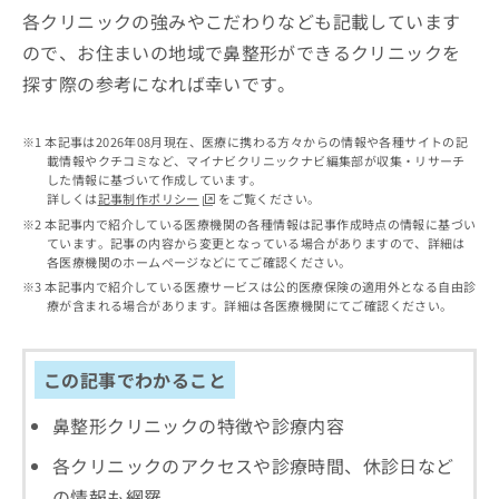
出
稿
クリ
資
各クリニックの強みやこだわりなども記載しています
稿
ニッ
の
料
クナ
ので、お住まいの地域で鼻整形ができるクリニックを
の
お
の
ビサ
お
問
ご
探す際の参考になれば幸いです。
イト
問
い
請
への
い
合
お問
求
合
合せ
わ
本記事は2026年08月現在、医療に携わる方々からの情報や各種サイトの記
は
フォ
わ
載情報やクチコミなど、マイナビクリニックナビ編集部が収集・リサーチ
せ
こ
ーム
した情報に基づいて作成しています。
せ
は
ち
とな
詳しくは
記事制作ポリシー
をご覧ください。
は
こ
ら
りま
本記事内で紹介している医療機関の各種情報は記事作成時点の情報に基づい
こ
ち
す。
ています。記事の内容から変更となっている場合がありますので、詳細は
ち
ら
クリ
各医療機関のホームページなどにてご確認ください。
無
ら
ニッ
料
本記事内で紹介している医療サービスは公的医療保険の適用外となる自由診
クの
資
療が含まれる場合があります。詳細は各医療機関にてご確認ください。
情
予
料
報
約・
の
症状
拡
のご
ご
充
この記事でわかること
相談
請
の
など
求
お
鼻整形クリニックの特徴や診療内容
はで
は
申
きま
こ
各クリニックのアクセスや診療時間、休診日など
せん
し
ので
ち
込
の情報も網羅