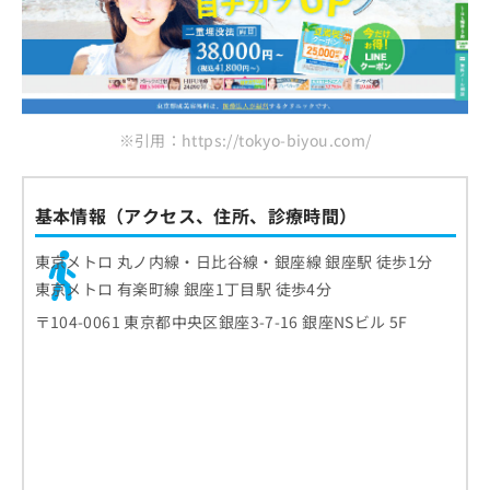
ゼティスビューティークリニック 福岡院
お
問
札幌中央クリニック
い
フェイス美容外科
合
わ
まとめ：全国で評判の鼻整形におすすめのクリ
せ
※引用：https://tokyo-biyou.com/
ニック10選
は
こ
ち
ら
基本情報（アクセス、住所、診療時間）
東京メトロ 丸ノ内線・日比谷線・銀座線 銀座駅 徒歩1分
東京メトロ 有楽町線 銀座1丁目駅 徒歩4分
〒104-0061 東京都中央区銀座3-7-16 銀座NSビル 5F