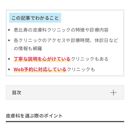
出
稿
クリ
資
稿
ニッ
の
料
クナ
の
お
の
この記事でわかること
ビサ
お
問
ご
イト
問
い
請
への
恵比寿の皮膚科クリニックの特徴や診療内容
い
合
お問
求
合
合せ
わ
は
各クリニックのアクセスや診療時間、休診日など
フォ
わ
せ
こ
ーム
の情報も網羅
せ
は
ち
とな
は
こ
ら
りま
丁寧な説明を心がけている
クリニックもある
こ
ち
す。
ち
ら
クリ
Web予約に対応している
クリニックも
無
ら
ニッ
料
クの
資
情
予
料
報
約・
の
症状
目次
拡
のご
ご
充
相談
請
皮膚科を選ぶ際のポイント
の
など
求
お
はで
医師の専門性と資格
は
皮膚科を選ぶ際のポイント
申
恵比寿で評判のおすすめ皮膚科クリニ
きま
こ
せん
し
評判と口コミ
ック5選
ので
ち
込