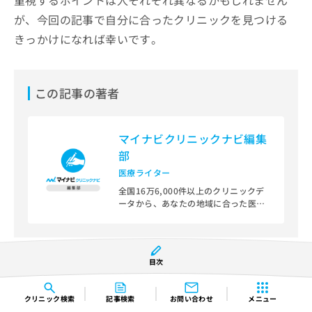
が、今回の記事で自分に合ったクリニックを見つける
きっかけになれば幸いです。
この記事の著者
マイナビクリニックナビ編集
部
医療ライター
全国16万6,000件以上のクリニックデ
ータから、あなたの地域に合った医療
機関を見つけられる、クリニック検索
＆医療情報サイト「マイナビクリニッ
クナビ」。
目次
編集部では、地域ごとの医療機関情報
をわかりやすく整理し、最新の公式情
報にもとづいて発信しています。
クリニック
検索
記事検索
お問い合わせ
メニュー
この記事は参考になりましたか？