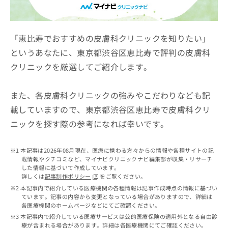
ッ
は
ク
こ
ナ
ち
ビ
「恵比寿でおすすめの皮膚科クリニックを知りたい」
ら
に
というあなたに、東京都渋谷区恵比寿で評判の皮膚科
関
広
クリニックを厳選してご紹介します。
す
広
告
る
告
代
お
出
また、各皮膚科クリニックの強みやこだわりなども記
理
問
稿
店
い
載していますので、東京都渋谷区恵比寿で皮膚科クリ
の
合
の
お
ニックを探す際の参考になれば幸いです。
わ
方
問
せ
い
は
は
合
本記事は2026年08月現在、医療に携わる方々からの情報や各種サイトの記
こ
こ
わ
載情報やクチコミなど、マイナビクリニックナビ編集部が収集・リサーチ
ち
ち
した情報に基づいて作成しています。
せ
ら
詳しくは
記事制作ポリシー
をご覧ください。
ら
は
本記事内で紹介している医療機関の各種情報は記事作成時点の情報に基づい
こ
ています。記事の内容から変更となっている場合がありますので、詳細は
こち
ち
広
各医療機関のホームページなどにてご確認ください。
らは
広
ら
告
マイ
本記事内で紹介している医療サービスは公的医療保険の適用外となる自由診
告
出
ナビ
療が含まれる場合があります。詳細は各医療機関にてご確認ください。