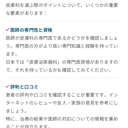
清潔さと設備
ご了
ら
恵比寿ウエストヒルズクリニック
み
皮膚科を選ぶ際のポイントについて、いくつかの重要
まとめ：恵比寿で評判のおすすめ皮膚科クリニ
承く
は
待ち時間と予約の取りやすさ
ださ
恵比寿皮膚科クリニック
ック5選
な要素があります：
こ
無
い。
保険の取り扱い
なみきばしクリニック
ち
料
ら
情
恵比寿銀座通り歯科・医科クリニック
医師の専門性と資格
報
恵比寿駅前皮膚科
医師が皮膚科の専門医であるかどうかを確認しましょ
拡
掲
充
載
う。専門医の方がより高い専門知識と経験を持ってい
の
情
ます。
お
報
申
日本では「皮膚泌尿器科」の専門医資格がありますの
の
し
修
で、それを持っているかも確認してみてください。
込
正
み
は
は
こ
評判と口コミ
こ
ち
患者の評判や口コミを確認することが重要です。イン
ち
ら
ら
ターネットのレビューや友人・家族の意見を参考にし
そ
ましょう。
の
特に、治療の結果や医師の対応についての情報を集め
他
ることが役立ちます。
の