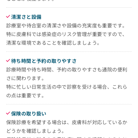
お
問
清潔さと設備
い
合
診療室や待合室の清潔さや設備の充実度も重要です。
わ
特に皮膚科では感染症のリスク管理が重要ですので、
せ
は
清潔な環境であることを確認しましょう。
こ
ち
ら
待ち時間と予約の取りやすさ
診療時間や待ち時間、予約の取りやすさも通院の便利
さに関わります。
特に忙しい日常生活の中で診察を受ける場合、これら
の点は重要です。
保険の取り扱い
保険診療を希望する場合は、皮膚科が対応しているか
どうかを確認しましょう。