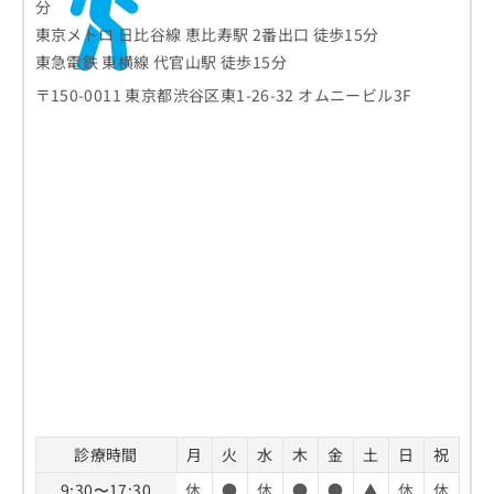
分
東京メトロ 日比谷線 恵比寿駅 2番出口 徒歩15分
東急電鉄 東横線 代官山駅 徒歩15分
〒150-0011 東京都渋谷区東1-26-32 オムニービル3F
診療時間
月
火
水
木
金
土
日
祝
9:30〜17:30
休
●
休
●
●
▲
休
休