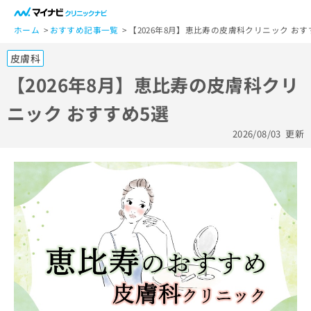
一
般
ホーム
おすすめ記事一覧
【2026年8月】恵比寿の皮膚科クリニック おす
ユ
皮膚科
ー
ザ
【2026年8月】恵比寿の皮膚科クリ
ー
ニック おすすめ5選
の
方
2026/08/03
更新
は
こ
ち
ら
医
マ
療
イ
関
ナ
係
ビ
者
ク
の
リ
方
ニ