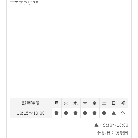
エアプラザ 2F
診療時間
月
火
水
木
金
土
日
祝
10:15〜19:00
●
●
●
●
●
●
▲
休
▲…9:30～18:00
休診日：祝祭日