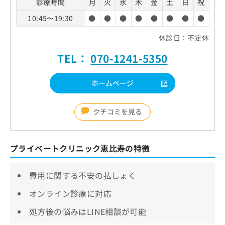
診療時間
月
火
水
木
金
土
日
祝
10:45〜19:30
●
●
●
●
●
●
●
●
休診日：不定休
TEL：
070-1241-5350
ホームページ
クチコミを見る
プライベートクリニック恵比寿の特徴
費用に関する不安の払しょく
オンライン診療に対応
処方後の悩みはLINE相談が可能