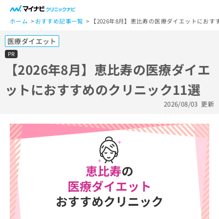
一
般
ホーム
おすすめ記事一覧
【2026年8月】恵比寿の医療ダイエットにおす
ユ
医療ダイエット
ー
ザ
PR
ー
【2026年8月】恵比寿の医療ダイエ
の
ットにおすすめのクリニック11選
方
は
2026/08/03
更新
こ
ち
ら
医
マ
療
イ
関
ナ
係
ビ
者
ク
の
リ
方
ニ