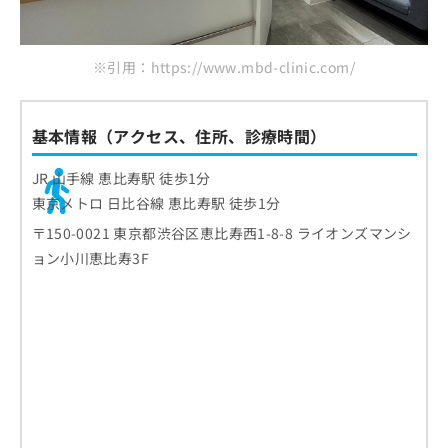
お
すめのクリニック11選
問
い
※引用：https://www.mbd-clinic.com/
合
わ
せ
基本情報（アクセス、住所、診療時間）
は
こ
ち
JR 山手線 恵比寿駅 徒歩1分
ら
東京メトロ 日比谷線 恵比寿駅 徒歩1分
〒150-0021 東京都渋谷区恵比寿西1-8-8 ライオンズマンシ
ョン小川恵比寿3F