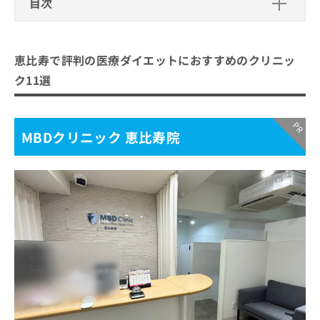
目次
ご了
ら
み
承く
は
ださ
恵比寿で評判の医療ダイエットにおす
こ
無
い。
すめのクリニック11選
ち
料
恵比寿で評判の医療ダイエットにおすすめのクリニッ
ら
情
MBDクリニック 恵比寿院
ク11選
報
美容皮膚科シロノクリニック
拡
掲
充
載
プライベートクリニック恵比寿
の
情
MBDクリニック 恵比寿院
B&Hメディカルクリニック 恵比寿院
お
報
申
の
恵比寿内科クリニック
し
修
広尾レディース 恵比寿本院
込
正
み
は
恵比寿ウエストヒルズクリニック
は
こ
ジュエルクリニック恵比寿
こ
ち
ち
ら
SERA BEAUTY CLINIC
ら
LE CLINIC
そ
ワンクリニック恵比寿
の
他
まとめ：恵比寿で評判の医療ダイエットにおす
の