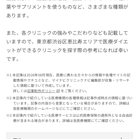
出
稿
クリ
資
薬やサプリメントを使うものなど、さまざまな種類が
稿
ニッ
の
料
クナ
の
あります。
お
の
ビサ
お
問
ご
イト
問
い
請
への
また、各クリニックの強みやこだわりなども記載して
い
合
お問
求
合
合せ
わ
いますので、東京都渋谷区恵比寿エリアで医療ダイエ
は
フォ
わ
せ
こ
ットができるクリニックを探す際の参考になれば幸い
ーム
せ
は
ち
とな
は
です。
こ
ら
りま
こ
ち
す。
ち
ら
クリ
無
本記事は2026年08月現在、医療に携わる方々からの情報や各種サイトの記
ら
ニッ
料
載情報やクチコミなど、マイナビクリニックナビ編集部が収集・リサーチ
クの
資
した情報に基づいて作成しています。
情
予
詳しくは
記事制作ポリシー
をご覧ください。
料
報
約・
の
症状
本記事内で紹介している医療機関の各種情報は記事作成時点の情報に基づい
拡
のご
ています。記事の内容から変更となっている場合がありますので、詳細は
ご
充
相談
各医療機関のホームページなどにてご確認ください。
請
の
など
本記事内で紹介している医療サービスは公的医療保険の適用外となる自由診
求
お
はで
療が含まれる場合があります。詳細は各医療機関にてご確認ください。
は
申
きま
こ
せん
し
ので
ち
込