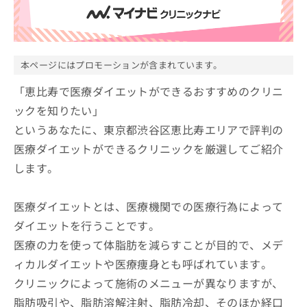
ッ
は
ク
こ
ナ
ち
ビ
ら
に
本ページにはプロモーションが含まれています。
関
広
す
「恵比寿で医療ダイエットができるおすすめのクリニ
広
告
る
告
ックを知りたい」
代
お
出
というあなたに、東京都渋谷区恵比寿エリアで評判の
理
問
稿
店
い
の
医療ダイエットができるクリニックを厳選してご紹介
合
の
お
します。
わ
方
問
せ
い
は
は
合
こ
医療ダイエットとは、医療機関での医療行為によって
こ
わ
ち
ダイエットを行うことです。
ち
せ
ら
ら
は
医療の力を使って体脂肪を減らすことが目的で、メデ
こ
ィカルダイエットや医療痩身とも呼ばれています。
こち
ち
広
らは
クリニックによって施術のメニューが異なりますが、
広
ら
告
マイ
告
出
脂肪吸引や、脂肪溶解注射、脂肪冷却、そのほか経口
ナビ