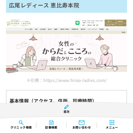
広尾レディース 恵比寿本院
※引用：https://www.hiroo-ladies.com/
基本情報（アクセス、住所、診療時間）
目次
JR 恵比寿駅 東口 徒歩2分
〒150-0013 東京都渋谷区恵比寿1-12-1 CRD Ebisu 1stビル
クリニック
検索
記事検索
お問い合わせ
メニュー
5F