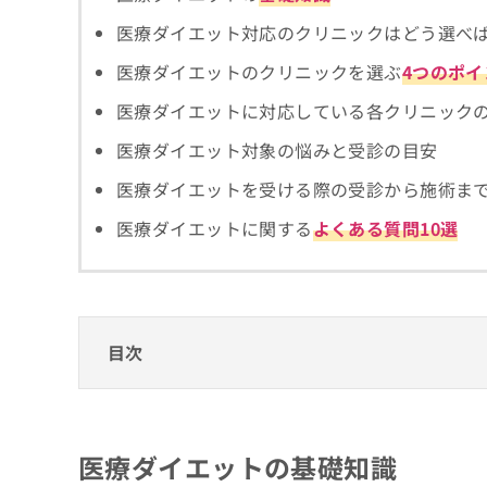
拡
資
きま
医療ダイエット対応のクリニックはどう選べ
充
料
せん
の
ので
の
医療ダイエットのクリニックを選ぶ
4つのポイ
ご了
お
ご
承く
申
請
医療ダイエットに対応している各クリニック
ださ
し
求
い。
込
は
医療ダイエット対象の悩みと受診の目安
み
こ
は
ち
医療ダイエットを受ける際の受診から施術ま
こ
ら
医療ダイエットに関する
よくある質問10選
ち
ら
無
料
掲
情
載
報
目次
情
拡
報
充
の
の
医療ダイエットの基礎知識
修
お
医療ダイエットではどんなことを行うの？
正
申
医療ダイエット対応のクリニックはどう選べ
医療ダイエットの基礎知識
は
し
医療ダイエットを検討するタイミング
こ
込