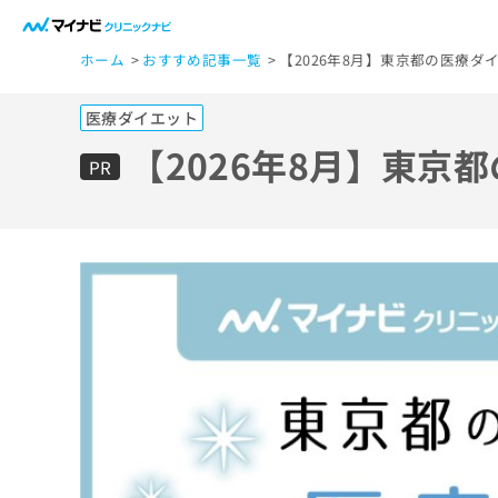
一
ホーム
おすすめ記事一覧
【2026年8月】東京都の医療ダ
般
ユ
医療ダイエット
ー
ザ
【2026年8月】東京
PR
ー
の
方
は
こ
ち
ら
医
マ
療
イ
ナ
関
ビ