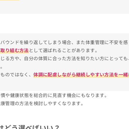
橋区）
リバウンドを繰り返してしまう場合、また体重管理に不安を感
ておきたいポイント
ら取り組む方法
として選ばれることがあります。
感じる方や、自分の体質に合った方法を知りたい方にとっても
す。
での流れ
るものではなく、
体調に配慮しながら継続しやすい方法を一緒
いとき
すすめのクリニック17選
習慣や健康状態を総合的に見直す機会にもなります。
健康管理の方法を検討しやすくなります。
はどう選べばいい？