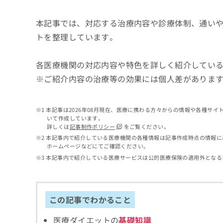
せ
こち
ち
らは
は
マイ
本記事では、対応する治療内容や診療体制、通い
こ
ら
ナビ
ち
トを整理しています。
クリ
ら
ニッ
クナ
広
ビサ
各医療機関の対応内容や特色を詳しく紹介してい
広
資
イト
告
告
※ご紹介内容の治療等の効果には個人差がありま
への
料
出
出
お問
の
稿
合せ
稿
ご
の
フォ
の
請
本記事は2026年08月現在、医療に携わる方々からの情報や各種サ
お
ーム
お
いて作成しています。
求
問
とな
問
詳しくは
記事制作ポリシー
をご覧ください。
りま
は
い
い
す。
本記事内で紹介している医療機関の各種情報は記事作成時点の情報に
こ
合
合
クリ
ホームページなどにてご確認ください。
ち
わ
ニッ
わ
本記事内で紹介している医療サービスは公的医療保険の適用外となる
ら
せ
クの
せ
は
予
は
約・
こ
こ
無
症状
ち
ち
のご
料
この記事でわかること
ら
相談
ら
情
など
報
医療ダイエットの
基礎知識
はで