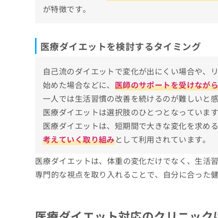
が特徴です。
B&Hメディカルクリニック 恵比寿院
セオリークリニック（中央区）
錦糸町皮膚科内科クリニック（墨田区）
医療ダイエットを検討するタイミング
NOBUヘルシーライフ内科クリニック（板
自己流のダイエットで変化が出にくい場合や、
【医療ダイエットの基礎知識】受診前に知っ
始めた場合などに、
医師のサポートを受けなが
医療ダイエット対象の悩みと受診の目安
一人では生活習慣の改善を続けるのが難しいと
医療ダイエットは選択肢のひとつとなっていま
体重や体型の変化が気になるとき
医療ダイエットを受ける際の受診から施術ま
医療ダイエットは、短期間で大きな変化を求め
生活習慣の見直しだけでは変化が得られな
1.クリニック予約
医療ダイエットに関するよくある質問10選
考えていく取り組み
として利用されています。
健康面が気になるとき
2.問診・診察
体質や代謝に関する不安があるとき
まとめ：東京都で評判の医療ダイエットにお
医療ダイエットは、体重の変化だけでなく、生活
3.施術方針の説明
セルフケアで変化が見られないとき
専門的な視点を取り入れることで、自分に合った
4.継続的なフォロー
医療ダイエット対応のクリニック