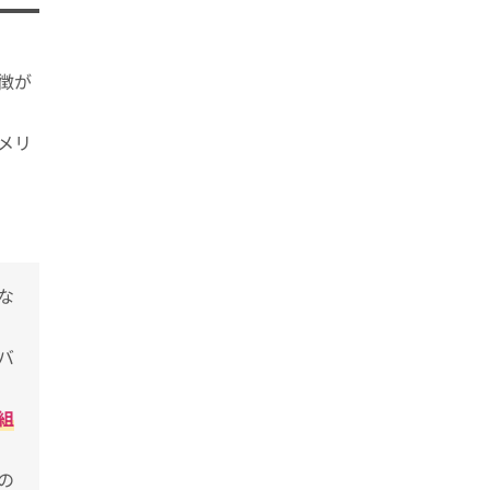
徴が
メリ
な
バ
組
の