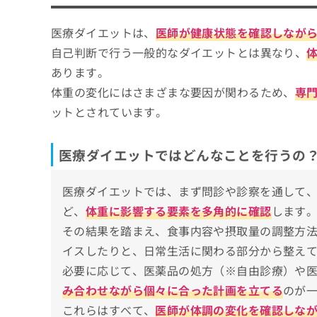
医療ダイエットのクリニックを選ぶ4つのポ
ち
み
ら
は
そもそも医療ダイエットってなに？
医療ダイエットは、
医師が健康状態を確認しなが
東京都で評判の医療ダイエット・医療痩身に
こ
自己判断で行う一般的なダイエットとは異なり、
ち
DSクリニック 渋谷院（渋谷区）
そ
ら
あります。
MBDクリニック（渋谷区・豊島区）
の
体重の変化にはさまざまな要因が関わるため、
専
他
銀座よしえクリニック 銀座院（中央区）
の
ットとされています。
表参道メディカルクリニック（渋谷区）
お
問
池袋フェミークリニック（豊島区）
い
医療ダイエットではどんなことを行うの
東京たかはしクリニック 練馬院（練馬区）
合
わ
URARAクリニック 銀座院（中央区）
医療ダイエットでは、まず問診や診察を通して
せ
五反田みやざき内科クリニック（品川区）
は
ど、
体重に影響する要素を多角的に確認
します
こ
さやか美容クリニック・町田（町田市）
その結果を踏まえ、食事内容や摂取量の調整方
ち
イスしたりと、日常生活に関わる部分から整え
KSDクリニック（八王子市）
ら
必要に応じて、医薬品の処方（※自由診療）や
渋谷駅前メディカルクリニック（渋谷区）
み合わせながら個々に合った計画を立てる
のが
一之江ファミリークリニック（江戸川区）
これらはすべて、
医師が体調の変化を確認しな
成城スカイファミリークリニック（世田谷