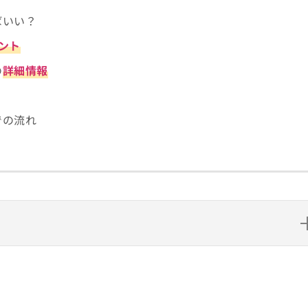
ばいい？
ント
の
詳細情報
での流れ
ばいい？