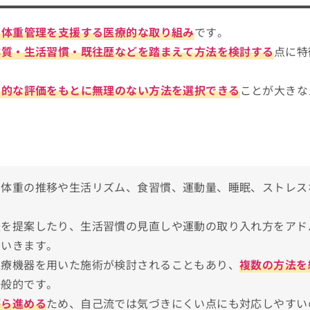
イント
ら体重管理を支援する医療的な取り組み
です。
おすすめのクリニック17選
体質・生活習慣・既往歴などを踏まえて方法を検討する
点に特
門的な評価をもとに無理のない方法を選択できる
ことが大きな
？
、体重の推移や生活リズム、食習慣、運動量、睡眠、ストレス
。
法を提案したり、生活習慣の見直しや運動の取り入れ方をアド
ていきます。
医療機器を用いた施術が検討されることもあり、
複数の方法を
一般的です。
がら進める
ため、自己流では気づきにくい点にも対応しやすい
区）