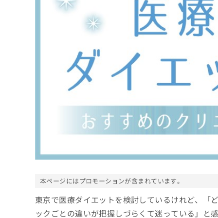
係
ク
者
リ
の
ニ
ッ
方
ク
は
ナ
こ
ビ
ち
に
関
ら
す
る
お
広
広
問
告
告
い
出
代
合
稿
わ
理
の
せ
店
お
は
の
本ページにはプロモーションが含まれています。
問
こ
い
方
ち
東京で医療ダイエットを検討しているけれど、「
合
ら
は
わ
ックごとの違いが把握しづらくて迷っている」と
こ