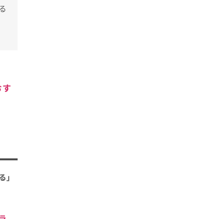
る
おす
る」
ラ