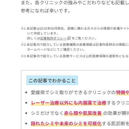
せ
こち
また、各クリニックの強みやこだわりなども記載
ち
らは
は
参考になれば幸いです。
マイ
こ
ら
ナビ
ち
クリ
ら
ニッ
本記事は2026年08月現在、医療に携わる方々からの情報や各種サ
クナ
いて作成しています。
広
ビサ
詳しくは
記事制作ポリシー
をご覧ください。
広
資
イト
告
告
本記事内で紹介している医療機関の各種情報は記事作成時点の情報に
への
料
出
ホームページなどにてご確認ください。
出
お問
の
稿
合せ
稿
本記事内で紹介している医療サービスは公的医療保険の適用外となる
ご
の
フォ
の
請
お
ーム
お
求
問
とな
問
りま
は
い
い
この記事でわかること
す。
こ
合
合
クリ
ち
わ
ニッ
わ
愛媛県でシミ取りができるクリニックの
特徴
ら
せ
クの
せ
は
予
は
レーザー治療以外にも内服薬で治療
するクリ
約・
こ
こ
無
症状
ち
シミだけでなく
赤ら顔や肌質改善
の効果が期
ち
のご
料
ら
相談
ら
情
隠れたシミや未来のシミを可視化
する肌診断
など
報
はで