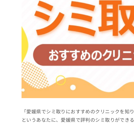
係
ク
者
リ
の
ニ
ッ
方
ク
は
ナ
こ
ビ
ち
に
関
ら
す
る
お
広
広
問
告
告
い
出
代
合
稿
わ
理
の
せ
店
お
は
「愛媛県でシミ取りにおすすめのクリニックを知
の
問
こ
い
方
ち
というあなたに、愛媛県で評判のシミ取りができ
合
ら
は
わ
こ