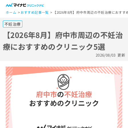
一
般
ホーム
おすすめ記事一覧
【2026年8月】府中市周辺の不妊治療におすす
ユ
不妊治療
ー
ザ
【2026年8月】府中市周辺の不妊治
ー
療におすすめのクリニック5選
の
方
2026/08/03
更新
は
こ
ち
ら
医
マ
療
イ
関
ナ
係
ビ
者
ク
の
リ
方
ニ