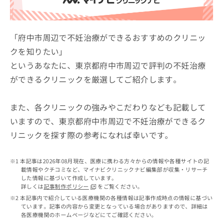
ッ
は
ク
こ
ナ
ち
ビ
「府中市周辺で不妊治療ができるおすすめのクリニッ
ら
に
クを知りたい」
関
広
というあなたに、東京都府中市周辺で評判の不妊治療
す
広
告
る
告
ができるクリニックを厳選してご紹介します。
代
お
出
理
問
稿
店
い
また、各クリニックの強みやこだわりなども記載して
の
合
の
お
いますので、東京都府中市周辺で不妊治療ができるク
わ
方
問
リニックを探す際の参考になれば幸いです。
せ
い
は
は
合
こ
こ
わ
ち
本記事は2026年08月現在、医療に携わる方々からの情報や各種サイトの記
ち
せ
ら
載情報やクチコミなど、マイナビクリニックナビ編集部が収集・リサーチ
ら
は
した情報に基づいて作成しています。
こ
詳しくは
記事制作ポリシー
をご覧ください。
こち
ち
広
本記事内で紹介している医療機関の各種情報は記事作成時点の情報に基づい
らは
広
ら
ています。記事の内容から変更となっている場合がありますので、詳細は
告
マイ
各医療機関のホームページなどにてご確認ください。
告
出
ナビ