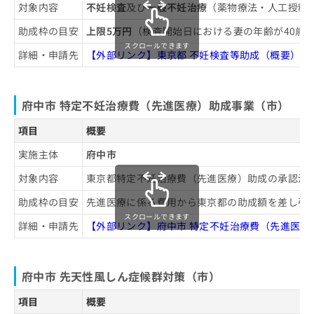
対象内容
不妊検査
及び
一般不妊治療
（薬物療法・人工授精
助成枠の目安
上限5万円
（検査開始日における妻の年齢が40歳
スクロールできます
詳細・申請先
【外部リンク】東京都 不妊検査等助成（概要）
府中市 特定不妊治療費（先進医療）助成事業（市）
項目
概要
実施主体
府中市
対象内容
東京都特定不妊治療費（先進医療）助成の承認決
助成枠の目安
先進医療に係る費用から東京都の助成額を差し引
スクロールできます
詳細・申請先
【外部リンク】府中市 特定不妊治療費（先進医療
府中市 先天性風しん症候群対策（市）
項目
概要