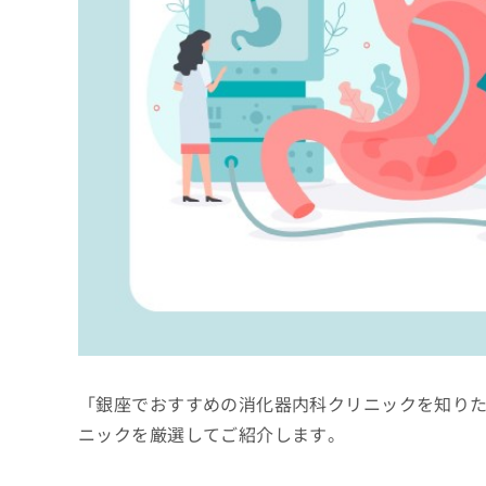
係
ク
者
リ
の
ニ
ッ
方
ク
は
ナ
こ
ビ
ち
に
関
ら
す
る
お
広
広
問
告
告
い
出
代
合
稿
わ
理
の
せ
店
お
は
「銀座でおすすめの消化器内科クリニックを知り
の
問
こ
い
方
ち
ニックを厳選してご紹介します。
合
ら
は
わ
こ