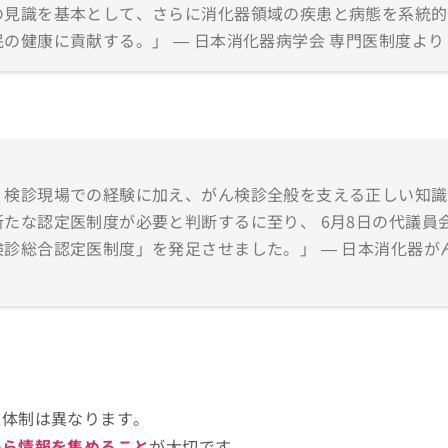
の見識を基本として、さらに消化器領域の疾患と病態を系統的
の健康に貢献する。」 — 日本消化器病学会 専門医制度より
、検診現場での経験に加え、がん検診全般を支える正しい知識
たな認定医制度が必要と判断するに至り、 6月8日の代議員
診総合認定医制度」を発足させました。」 — 日本消化器が
査体制は異なります。
から情報を集めること
が大切です。