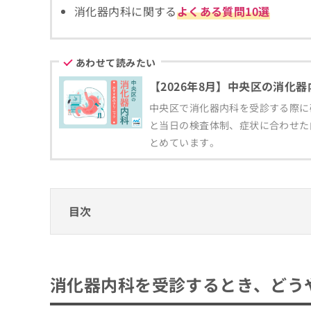
拡
資
消化器内科に関する
よくある質問10選
きま
充
料
せん
の
ので
の
ご了
お
ご
承く
申
あわせて読みたい
請
ださ
し
求
い。
【2026年8月】中央区の消化
込
は
み
こ
中央区で消化器内科を受診する際に
は
ち
と当日の検査体制、症状に合わせた
こ
ら
とめています。
ち
ら
無
料
掲
情
目次
載
報
情
拡
報
充
消化器内科を受診するとき、どうやってクリ
の
の
修
お
消化器内科クリニックを選ぶ際に参考になる
消化器内科を受診するとき、どう
正
申
は
消化器内科の診療範囲、どこまで対応して
し
銀座で評判の消化器内科クリニックおすすめ
こ
込