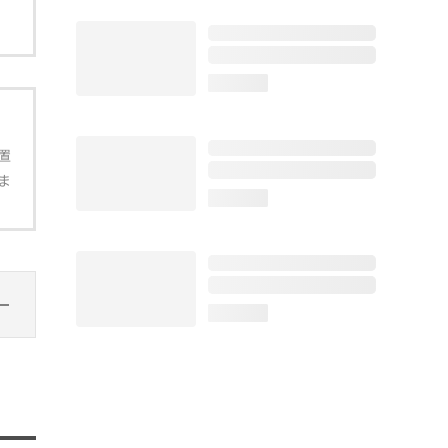
loading...
置
ま
loading...
loading...