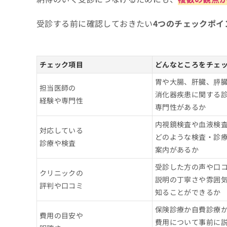
受診する前に確認しておきたい
4つのチェックポイ
チェック項目
どんなところをチェ
胃や大腸、肝臓、膵
担当医師の
消化器疾患に関する
経験や専門性
専門性があるか
内視鏡検査や血液検
対応している
どのような検査・診
診療や検査
案内があるか
受診した方の声や口
クリニックの
説明の丁寧さや雰囲
評判や口コミ
知ることができるか
保険診療か自費診療
費用の目安や
費用について事前に