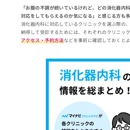
ち
み
銀座しまだ内科クリニック
「お腹の不調が続いているけれど、どの消化器内
ら
は
患者目線のクリニック 銀座新橋
対応をしてもらえるのか気になる」と感じる方も
こ
ち
消化器内科に対応しているクリニックを選ぶ際の
武本ホーム・ドクター・クリニック
そ
ら
納得して受診するためには、それぞれのクリニッ
栗原クリニック
の
他
アクセス・予約方法
などを事前に確認しておくと
銀座みゆき通りクリニック
の
お
【消化器内科について】これを知ってから検
問
い
消化器内科を受診する前に知っておきたい基
合
わ
逆流性食道炎
消化器内科の受診はどんな流れで進むの？
せ
胃潰瘍
は
1．カウンセリング予約
消化器内科に関する質問10選！
こ
過敏性腸症候群（IBS）
2．問診と症状の確認
ち
大腸ポリープ
まとめ：銀座で評判の消化器内科クリニック
ら
3．医師による診察
ピロリ菌感染
4．診療方針と費用の説明
潰瘍性大腸炎
5．治療開始と経過管理
クローン病