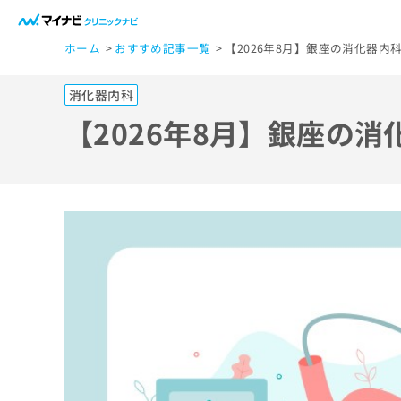
一
ホーム
おすすめ記事一覧
【2026年8月】銀座の消化器内
般
ユ
消化器内科
ー
ザ
【2026年8月】銀座の
ー
の
方
は
こ
ち
ら
医
マ
療
イ
ナ
関
ビ