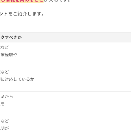
ント
をご紹介します。
ックすべきか
臓など
診療経験や
査など
療に対応しているか
コミから
気を
かなど
説明が