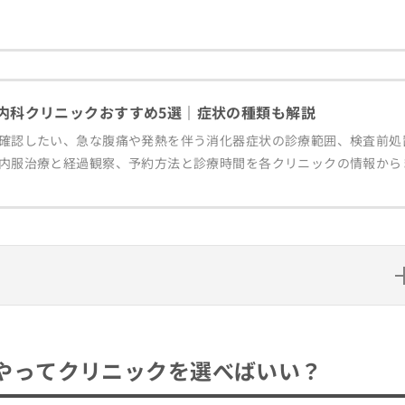
器内科クリニックおすすめ5選｜症状の種類も解説
確認したい、急な腹痛や発熱を伴う消化器症状の診療範囲、検査前処
内服治療と経過観察、予約方法と診療時間を各クリニックの情報から
ニックを選べばいい？
専門認定制度（公式サイトより）
やってクリニックを選べばいい？
もらえる？一般的な受診の流れも合わせて紹介
5選