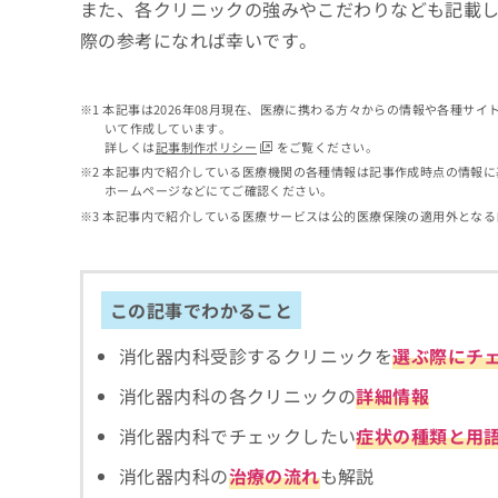
せ
こち
また、各クリニックの強みやこだわりなども記載
ち
らは
は
際の参考になれば幸いです。
マイ
こ
ら
ナビ
ち
クリ
ら
ニッ
本記事は2026年08月現在、医療に携わる方々からの情報や各種サ
クナ
いて作成しています。
広
ビサ
詳しくは
記事制作ポリシー
をご覧ください。
広
資
イト
告
告
本記事内で紹介している医療機関の各種情報は記事作成時点の情報に
への
料
出
ホームページなどにてご確認ください。
出
お問
の
稿
合せ
稿
本記事内で紹介している医療サービスは公的医療保険の適用外となる
ご
の
フォ
の
請
お
ーム
お
求
問
とな
問
りま
は
い
い
この記事でわかること
す。
こ
合
合
クリ
ち
わ
ニッ
わ
消化器内科受診するクリニックを
選ぶ際にチ
ら
せ
クの
せ
は
予
は
消化器内科の各クリニックの
詳細情報
約・
こ
こ
無
症状
ち
消化器内科でチェックしたい
症状の種類と用
ち
のご
料
ら
相談
ら
情
消化器内科の
治療の流れ
も解説
など
報
はで