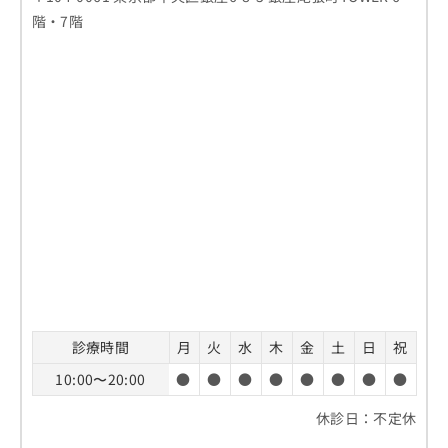
階・7階
診療時間
月
火
水
木
金
土
日
祝
10:00〜20:00
●
●
●
●
●
●
●
●
休診日：不定休