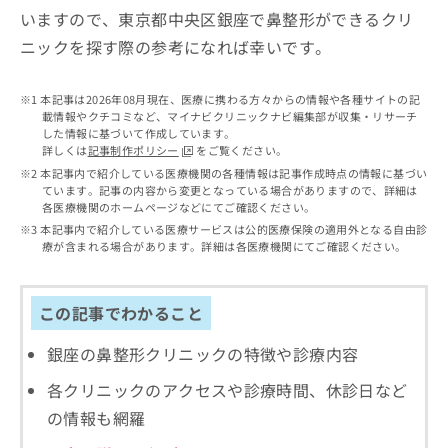
出
稿
クリ
資
いますので、東京都中央区銀座で鼻整形ができるクリ
稿
ニッ
の
料
クナ
ニックを探す際の参考になれば幸いです。
の
お
の
ビサ
お
問
ご
イト
問
い
請
への
本記事は2026年08月現在、医療に携わる方々からの情報や各種サイトの記
い
合
お問
求
載情報やクチコミなど、マイナビクリニックナビ編集部が収集・リサーチ
合
合せ
わ
は
した情報に基づいて作成しています。
フォ
わ
せ
こ
詳しくは
記事制作ポリシー
をご覧ください。
ーム
せ
は
ち
本記事内で紹介している医療機関の各種情報は記事作成時点の情報に基づい
とな
は
こ
ています。記事の内容から変更となっている場合がありますので、詳細は
ら
りま
こ
各医療機関のホームページなどにてご確認ください。
ち
す。
ち
ら
クリ
本記事内で紹介している医療サービスは公的医療保険の適用外となる自由診
無
ら
ニッ
療が含まれる場合があります。詳細は各医療機関にてご確認ください。
料
クの
資
情
予
料
報
約・
この記事でわかること
の
症状
拡
のご
ご
充
相談
銀座の鼻整形クリニックの特徴や診療内容
請
の
など
求
お
はで
各クリニックのアクセスや診療時間、休診日など
は
申
きま
こ
の情報も網羅
せん
し
ので
ち
込