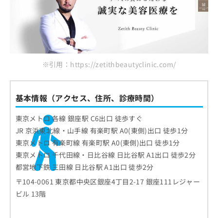
銀座マイアミ美容外科
お
問
マックスファクス銀座クリニック
い
合
まとめ：銀座で評判の鼻整形におすすめのクリ
わ
ニック10選
せ
※引用：https://zetithbeautyclinic.com/
は
こ
ち
ら
基本情報（アクセス、住所、診療時間）
東京メトロ 各線 銀座駅 C6出口 徒歩すぐ
JR 京浜東北線・山手線 有楽町駅 A0(東側)出口 徒歩1分
東京メトロ 有楽町線 有楽町駅 A0(東側)出口 徒歩1分
東京メトロ 千代田線・日比谷線 日比谷駅 A1出口 徒歩2分
都営地下鉄 三田線 日比谷駅 A1出口 徒歩2分
〒104-0061 東京都中央区銀座4丁目2-17 銀座111レジャー
ビル 13階