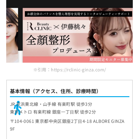
※引用：https://rclinic-ginza.com/
基本情報（アクセス、住所、診療時間）
JR 京浜東北線・山手線 有楽町駅 徒歩3分
東京メトロ 有楽町線 銀座⼀丁⽬駅 徒歩2分
〒104-0061 東京都中央区銀座2丁⽬4-18 ALBORE GINZA
9F