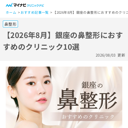
一
般
ホーム
おすすめ記事一覧
【2026年8月】銀座の鼻整形におすすめのクリニ
ユ
鼻整形
ー
ザ
【2026年8月】銀座の鼻整形におす
ー
すめのクリニック10選
の
方
2026/08/03
更新
は
こ
ち
ら
医
マ
療
イ
関
ナ
係
ビ
者
ク
の
リ
方
ニ