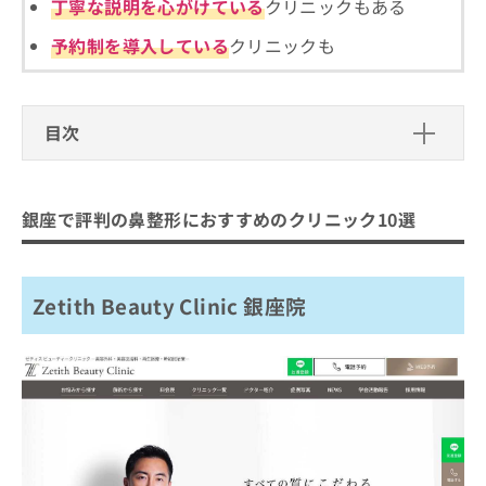
ご了
丁寧な説明を心がけている
クリニックもある
ら
み
承く
は
ださ
予約制を導入している
クリニックも
こ
無
い。
ち
料
ら
情
報
目次
拡
掲
充
載
銀座で評判の鼻整形におすすめのクリ
の
情
ニック10選
お
報
銀座で評判の鼻整形におすすめのクリニック10選
申
の
Zetith Beauty Clinic 銀座院
し
修
銀座すみれの花クリニック
込
正
み
は
Zetith Beauty Clinic 銀座院
銀座みゆき通り美容外科 銀座院
は
こ
ヴェリテクリニック 銀座院
こ
ち
ち
ら
LOCHIC CLINIC GINZA
ら
アールビューティークリニック 銀座院
そ
銀座S美容・形成外科クリニック
の
他
十仁美容整形
の