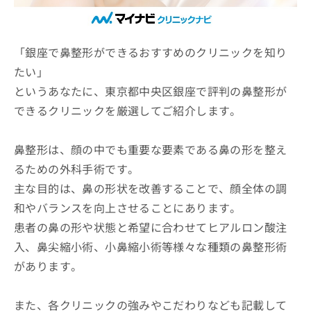
ッ
は
ク
こ
ナ
ち
ビ
「銀座で鼻整形ができるおすすめのクリニックを知り
ら
に
たい」
関
広
というあなたに、東京都中央区銀座で評判の鼻整形が
す
広
告
る
告
できるクリニックを厳選してご紹介します。
代
お
出
理
問
稿
店
い
鼻整形は、顔の中でも重要な要素である鼻の形を整え
の
合
の
お
るための外科手術です。
わ
方
問
主な目的は、鼻の形状を改善することで、顔全体の調
せ
い
は
は
合
和やバランスを向上させることにあります。
こ
こ
わ
ち
患者の鼻の形や状態と希望に合わせてヒアルロン酸注
ち
せ
ら
ら
入、鼻尖縮小術、小鼻縮小術等様々な種類の鼻整形術
は
こ
があります。
こち
ち
広
らは
広
ら
告
マイ
告
出
また、各クリニックの強みやこだわりなども記載して
ナビ