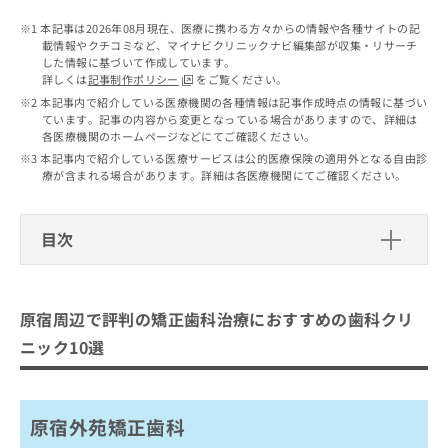
出
稿
クリ
資
稿
ニッ
の
本記事は2026年08月現在、医療に携わる方々からの情報や各種サイトの記
料
クナ
の
載情報やクチコミなど、マイナビクリニックナビ編集部が収集・リサーチ
お
の
ビサ
した情報に基づいて作成しています。
お
問
ご
イト
詳しくは
記事制作ポリシー
をご覧ください。
問
い
請
への
本記事内で紹介している医療機関の各種情報は記事作成時点の情報に基づい
い
合
お問
求
ています。記事の内容から変更となっている場合がありますので、詳細は
合
合せ
わ
は
各医療機関のホームページなどにてご確認ください。
フォ
わ
せ
こ
本記事内で紹介している医療サービスは公的医療保険の適用外となる自由診
ーム
せ
は
ち
療が含まれる場合があります。詳細は各医療機関にてご確認ください。
とな
は
こ
ら
りま
こ
ち
す。
ち
ら
クリ
目次
無
ら
ニッ
料
クの
資
原宿周辺で評判の矯正歯科治療におす
情
予
料
報
約・
すめの歯科クリニック10選
の
症状
原宿周辺で評判の矯正歯科治療におすすめの歯科クリ
拡
のご
ご
原宿外苑矯正歯科
充
ニック10選
相談
請
の
K Braces矯正歯科 原宿駅前
など
求
お
はで
は
神宮前矯正歯科
申
きま
こ
せん
し
原宿外苑矯正歯科
原宿プラス歯科・矯正歯科
ので
ち
込