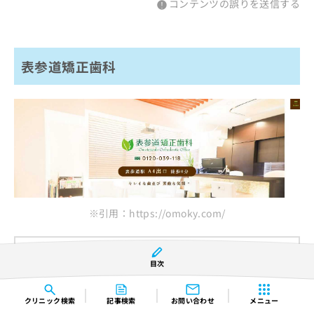
コンテンツの誤りを送信する
表参道矯正歯科
※引用：https://omoky.com/
基本情報（アクセス、住所、診療時間）
目次
東京メトロ 各線 表参道駅 A4出口 徒歩すぐ
クリニック
検索
記事検索
お問い合わせ
メニュー
〒107-0062 東京都港区南青山3-18-17 青山十八番館ビル