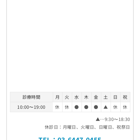
お
問
い
合
わ
せ
は
こ
ち
ら
診療時間
月
火
水
木
金
土
日
祝
10:00〜19:00
休
休
●
●
●
▲
休
休
▲…9:30〜18:30
休診日：月曜日、火曜日、日曜日、祝祭日
TEL：
03-6447-0455