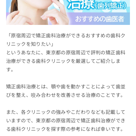
ッ
は
ク
こ
ナ
ち
ビ
ら
に
関
「原宿周辺で矯正歯科治療ができるおすすめの歯科ク
広
す
広
リニックを知りたい」
告
る
告
代
というあなたに、東京都の原宿周辺で評判の矯正歯科
お
出
理
問
稿
治療ができる歯科クリニックを厳選してご紹介しま
店
い
の
す。
合
の
お
わ
方
問
せ
い
は
矯正歯科治療とは、顎や歯を動かすことによって歯並
は
合
こ
びを整え、咬み合わせを改善させる治療のことです。
こ
わ
ち
ち
せ
ら
ら
は
また、各クリニックの強みやこだわりなども記載して
こ
こち
ち
いますので、東京都の原宿周辺で矯正歯科治療ができ
広
らは
広
ら
告
る歯科クリニックを探す際の参考になれば幸いです。
マイ
告
出
ナビ