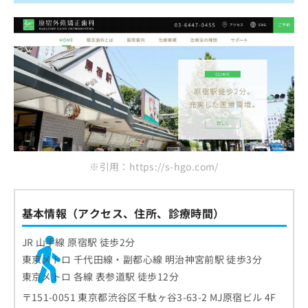
ご了
ら
表参道ヒカリデンタル矯正歯科
み
承く
は
ださ
杉山矯正歯科医院
こ
無
い。
表参道矯正歯科
ち
料
ら
情
原宿ファースト歯科
報
表参道デンタルオフィス
拡
掲
充
載
表参道高柳矯正歯科
の
情
お
報
まとめ：原宿周辺で評判の矯正歯科治療におす
申
の
すめの歯科クリニック10選
し
修
※引用：https://s-hgo.com/
込
正
み
は
は
こ
基本情報（アクセス、住所、診療時間）
こ
ち
ち
ら
JR 山手線 原宿駅 徒歩2分
ら
東京メトロ 千代田線・副都心線 明治神宮前駅 徒歩3分
そ
の
東京メトロ 各線 表参道駅 徒歩12分
他
〒151-0051 東京都渋谷区千駄ヶ谷3-63-2 MJ原宿ビル 4F
の