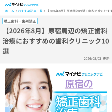
一
般
ホーム
おすすめ記事一覧
【2026年8月】原宿周辺の矯正歯科治療におす
ユ
矯正歯科・歯列矯正
ー
ザ
【2026年8月】原宿周辺の矯正歯科
ー
治療におすすめの歯科クリニック10
の
方
選
は
こ
2026/08/03
更新
ち
ら
医
マ
療
イ
関
ナ
係
ビ
者
ク
の
リ
方
ニ