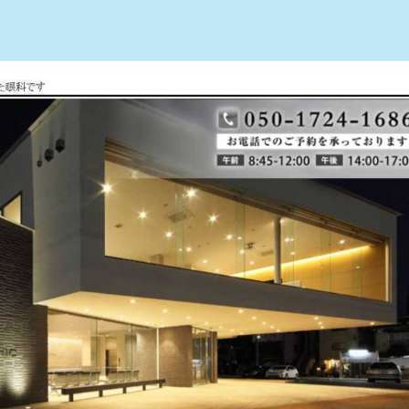
すめ10選