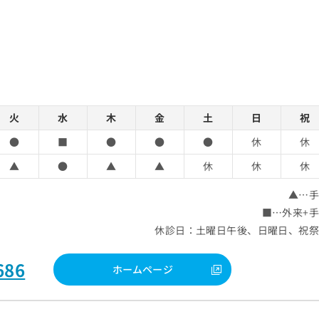
火
水
木
金
土
日
祝
●
■
●
●
●
休
休
▲
●
▲
▲
休
休
休
▲…
■…外来+
休診日：土曜日午後、日曜日、祝
686
ホームページ