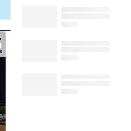
loading...
loading...
loading...