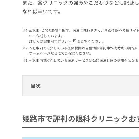
せ
こち
また、各クリニックの強みやこだわりなども記載
ち
らは
は
なれば幸いです。
マイ
こ
ら
ナビ
ち
クリ
ら
ニッ
本記事は2026年08月現在、医療に携わる方々からの情報や各種サ
クナ
いて作成しています。
広
ビサ
詳しくは
記事制作ポリシー
をご覧ください。
広
資
イト
告
告
本記事内で紹介している医療機関の各種情報は記事作成時点の情報に
への
料
出
ホームページなどにてご確認ください。
出
お問
の
稿
合せ
稿
本記事内で紹介している医療サービスは公的医療保険の適用外となる
ご
の
フォ
の
請
お
ーム
お
求
問
とな
問
りま
は
い
目次
い
す。
こ
合
合
クリ
ち
わ
ニッ
わ
ら
姫路市で評判の眼科クリニックおすすめ10
せ
クの
せ
は
予
は
野本眼科
約・
こ
姫路市で評判の眼科クリニックおす
こ
無
症状
ち
こじま眼科
ち
のご
料
ら
相談
ら
はりま眼科
情
など
報
のざと眼科
はで