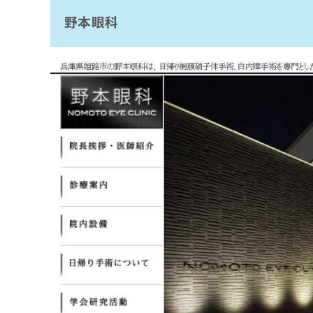
拡
資
きま
野本眼科
尾上眼科
充
料
せん
の
ので
の
鈴木眼科
ご了
お
ご
承く
ささお眼科クリニック
申
請
ださ
し
求
にしがき眼科クリニック
い。
込
は
土井眼科
み
こ
は
ち
岩崎眼科
こ
ら
ち
まとめ：姫路市で評判の眼科クリニックおす
ら
無
料
掲
情
載
報
情
拡
報
充
の
の
修
お
正
申
は
し
こ
込