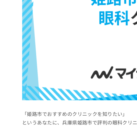
係
ク
者
リ
の
ニ
ッ
方
ク
は
ナ
こ
ビ
ち
に
関
ら
す
る
お
広
広
問
告
告
い
出
代
合
稿
わ
理
の
せ
店
お
は
「姫路市でおすすめのクリニックを知りたい」
の
問
こ
い
方
ち
というあなたに、兵庫県姫路市で評判の眼科クリ
合
ら
は
わ
こ