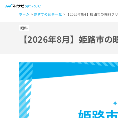
一
ホーム
おすすめ記事一覧
【2026年8月】姫路市の眼科ク
般
ユ
眼科
ー
ザ
【2026年8月】姫路市
ー
の
方
は
こ
ち
ら
医
マ
療
イ
ナ
関
ビ