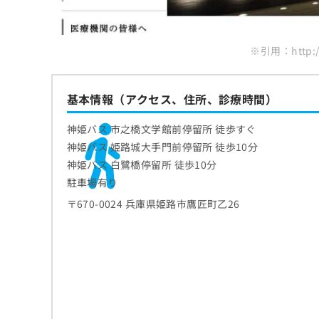
ち
み
ら
は
こ
※引用：http://
ち
そ
ら
の
他
基本情報（アクセス、住所、診療時間）
の
お
神姫バス 市之橋文学館前停留所 徒歩すぐ
問
神姫バス 姫路城大手門前停留所 徒歩10分
い
神姫バス 白鷺橋停留所 徒歩10分
合
わ
駐車場有り
せ
〒670-0024 兵庫県姫路市鷹匠町乙26
は
こ
ち
ら