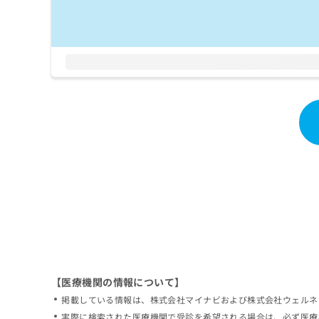
拡
資
きま
充
料
せん
の
ので
の
ご了
お
ご
承く
申
請
ださ
し
求
い。
込
は
み
こ
は
ち
こ
ら
ち
ら
無
料
掲
情
載
報
情
拡
報
充
の
の
修
お
【医療機関の情報について】
正
申
掲載している情報は、株式会社マイナビおよび株式会社ウェルネ
は
し
こ
実際に検索された医療機関で受診を希望される場合は、必ず医療
込