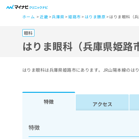
一
ホーム
近畿
兵庫県
姫路市
はりま勝原
はりま眼科（兵
般
ユ
眼科
ー
ザ
はりま眼科（兵庫県姫路
ー
の
方
はりま眼科は兵庫県姫路市にあります。JR山陽本線のは
は
こ
ち
ら
特徴
アクセス
医
マ
療
イ
特徴
ナ
関
ビ