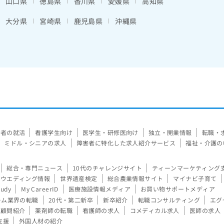
山口県
徳島県
香川県
愛媛県
高知県
大分県
宮崎県
鹿児島県
沖縄県
験者の就活
看護学生向け
医学生・研修医向け
独立・開業情報
転職・
ミドル・シニアの求人
障害者に特化した求人紹介サービス
福祉・介護の
総合・専門ニュース
10代のチャレンジサイト
ティーンマーケティング
ウエディング情報
世界遺産検定
総合農業情報サイト
マイナビ子育て
tudy
My CareerID
医療施設情報メディア
お買い物サポートメディア
ーム業界の転職
20代・第二新卒
新卒紹介
転職コンサルティング
エグ
顧問紹介
薬剤師の転職
看護師の求人
コメディカル求人
医師の求人
支援
外国人材の紹介