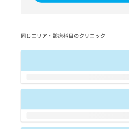
せ
こち
ち
らは
は
マイ
こ
ら
ナビ
ち
クリ
ら
ニッ
クナ
同じエリア・診療科目のクリニック
広
ビサ
広
資
イト
告
告
への
料
出
出
お問
の
稿
合せ
稿
ご
の
フォ
の
請
お
ーム
お
求
問
とな
問
りま
は
い
い
す。
こ
合
合
クリ
ち
わ
ニッ
わ
ら
せ
クの
せ
は
予
は
約・
こ
こ
無
症状
ち
ち
のご
料
ら
相談
ら
情
など
報
はで