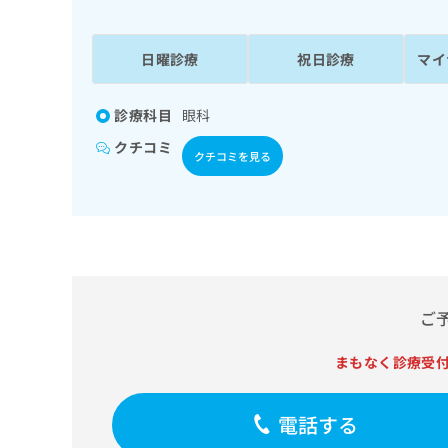
係
ク
者
リ
の
ニ
日曜診療
祝日診療
マイ
ッ
方
ク
は
ナ
診療科目
眼科
こ
ビ
クチコミ
ち
に
クチコミを見る
関
ら
す
る
お
広
広
問
告
告
い
出
代
合
稿
わ
ご
理
の
せ
店
お
は
まもなく診療受
の
問
こ
い
方
ち
合
ら
は
電話する
わ
こ