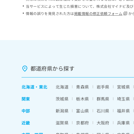
ち
み
当サービスによって生じた損害について、株式会社マイナビ及び
ら
は
情報の誤りを発見された方は
掲載情報の修正依頼フォーム
か
こ
ち
そ
ら
の
他
の
お
問
い
都道府県から探す
合
わ
せ
北海道
・
東北
北海道
青森県
岩手県
宮城県
は
こ
関東
茨城県
栃木県
群馬県
埼玉県
ち
ら
中部
新潟県
富山県
石川県
福井県
近畿
滋賀県
京都府
大阪府
兵庫県