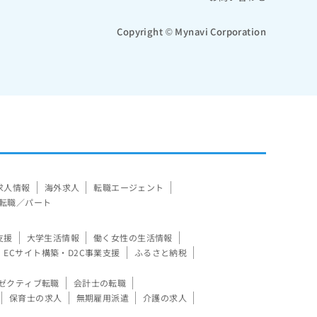
Copyright © Mynavi Corporation
求人情報
海外求人
転職エージェント
転職／パート
支援
大学生活情報
働く女性の生活情報
ECサイト構築・D2C事業支援
ふるさと納税
ゼクティブ転職
会計士の転職
保育士の求人
無期雇用派遣
介護の求人