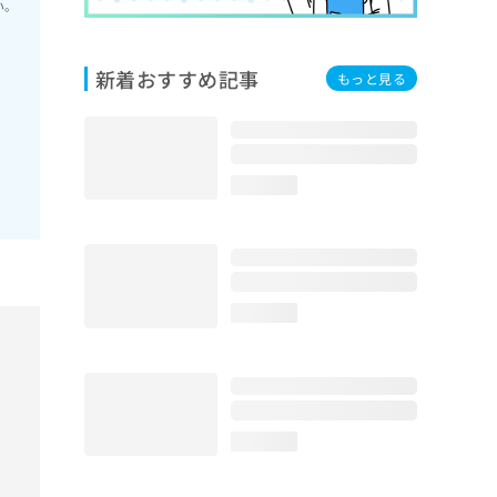
い。
新着おすすめ記事
もっと見る
loading...
loading...
loading...