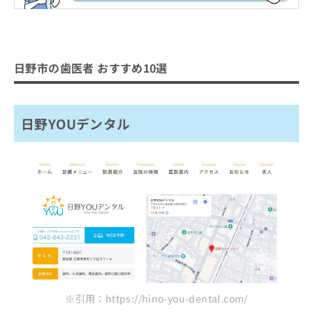
お
【歯医者をさらに解説】これを知ってから歯医
問
者への通院を検討しよう！
い
合
歯医者の基礎知識
わ
日野市の歯医者 おすすめ10選
せ
歯医者とは？何をするの？
歯医者はどう選べばいい？
は
歯医者を受診する目安
こ
歯医者を選ぶ際にチェックする4つのポ
日野YOUデンタル
ち
イント
ら
おすすめのクリニック一覧はこちらから
歯医者で治療可能な各項目について
1．むし歯治療
歯医者でのクリーニングとは？メリッ
2．インプラント
ト3つ
3．ホワイトニング
歯石・歯垢の除去
歯医者で使用する麻酔の種類と特徴
4．歯周病治療
口臭・着色の予防
歯医者の定期健診にはいくべき？検査
5．親知らずの抜歯
歯周病・むし歯の予防
項目と頻度
6．矯正治療
※引用：https://hino-you-dental.com/
むし歯のチェック
7．レーザー治療
歯医者の初診時に知っておくこと3つ｜