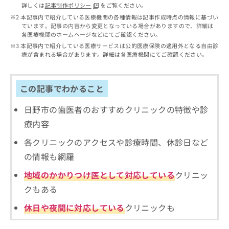
出
稿
クリ
資
詳しくは
記事制作ポリシー
をご覧ください。
稿
ニッ
の
料
本記事内で紹介している医療機関の各種情報は記事作成時点の情報に基づい
クナ
の
お
ています。記事の内容から変更となっている場合がありますので、詳細は
の
ビサ
お
各医療機関のホームページなどにてご確認ください。
問
ご
イト
問
い
本記事内で紹介している医療サービスは公的医療保険の適用外となる自由診
請
への
い
療が含まれる場合があります。詳細は各医療機関にてご確認ください。
合
お問
求
合
合せ
わ
は
フォ
わ
せ
こ
ーム
せ
は
この記事でわかること
ち
とな
は
こ
ら
りま
こ
ち
日野市の歯医者のおすすめクリニックの特徴や診
す。
ち
ら
クリ
無
療内容
ら
ニッ
料
クの
資
各クリニックのアクセスや診療時間、休診日など
情
予
料
報
約・
の情報も網羅
の
症状
拡
のご
ご
充
地域のかかりつけ医として対応している
クリニッ
相談
請
の
など
クもある
求
お
はで
は
申
きま
休日や夜間に対応している
クリニックも
こ
せん
し
ので
ち
込