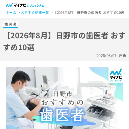
一
般
ホーム
おすすめ記事一覧
【2026年8月】日野市の歯医者 おすすめ10選
ユ
歯医者
ー
ザ
【2026年8月】日野市の歯医者 おす
ー
すめ10選
の
方
2026/08/07
更新
は
こ
ち
ら
医
マ
療
イ
関
ナ
係
ビ
者
ク
の
リ
方
ニ