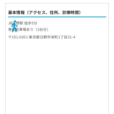
歯周ポケットの測定
初診料・所要時間・必要なもの
8．予防歯科
基本情報（アクセス、住所、診療時間）
歯石・プラークの確認
9．入れ歯治療
初診料の相場
ホワイトニングとは？費用相場の目安
噛み合わせや歯並びの確認
10．審美歯科
所要時間
も解説
JR日野駅 徒歩5分
口腔粘膜の観察
専用駐車場あり（3台分）
必要なもの
ホワイトニングの効果の考え方
歯医者の受診を検討する3つの目安
レントゲン撮影（必要に応じて）
〒191-0001 東京都日野市栄町1丁目31-4
オフィスホワイトニング
歯の痛みやしみる症状がある場合
口臭や唾液の状態確認
歯医者での初めての定期検診の流れ
ホームホワイトニング
歯ぐきの腫れや出血がみられる場合
生活習慣のヒアリング
1．予約と来院
デュアルホワイトニング
歯医者に関するよくある質問10選！
口臭や口内の不快感が気になる場合
フッ素塗布やクリーニング
2．問診票の記入
ホワイトニングの費用相場
まとめ：日野市の歯医者 おすすめ10選
3．口腔内の検査
施術前に確認したいポイント
4．クリーニングやケアの実施
効果を維持するための考え方
5．結果の説明と今後の案内