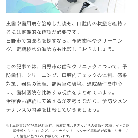
ッ
は
ク
こ
ナ
ち
ビ
虫歯や歯周病を治療した後も、口腔内の状態を維持す
ら
に
るには定期的な確認が必要です。
関
広
日野市で歯医者を探すなら、予防歯科やクリーニン
す
広
告
る
告
グ、定期検診の進め方も比較しておきましょう。
代
お
出
理
問
稿
店
い
この記事では、日野市の歯科クリニックについて、予
の
合
の
お
防歯科、クリーニング、口腔内チェックの体制、感染
わ
方
問
対策、器具の管理、診察室の環境、通院条件を中心
せ
い
は
は
合
に、歯科医院を比較する視点をまとめています。
こ
こ
わ
ち
治療後も継続して通えるかを考えながら、予防やメン
ち
せ
ら
ら
テナンスの内容を比較していきましょう。
は
こ
こち
ち
広
らは
本記事は2026年08月現在、医療に携わる方々からの情報や各種サイトの記
広
ら
告
マイ
載情報やクチコミなど、マイナビクリニックナビ編集部が収集・リサーチ
告
出
ナビ
した情報に基づいて作成しています。