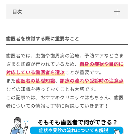
ご了
ら
み
承く
は
目次
ださ
こ
無
い。
ち
料
歯医者を検討する際に重要なこと
ら
情
報
日野市の歯医者 おすすめ10選
歯医者を検討する際に重要なこと
拡
掲
日野YOUデンタル
充
載
の
情
日野新町歯科医院
歯医者では、虫歯や歯周病の治療、予防ケアなどさま
お
報
ざまな診療が行われているため、
自身の症状や目的に
日野ファミリー歯科医院
申
の
し
修
対応している歯医者を選ぶ
ことが重要です。
日野駅前歯科口腔外科
込
正
また
歯医者の基礎知識
、
診療の流れや受診時の注意点
はせがわ歯科医院
み
は
は
などの知識を持っておくことも大切です。
こ
日野駅前まつもと歯科
こ
ち
この記事では、おすすめクリニックはもちろん、歯医
日野本町歯科医院
ち
ら
者についての情報も丁寧に解説していきます！
ら
わきもと歯科医院
そ
武内歯科医院
の
他
デンタルクリニック伏木
の