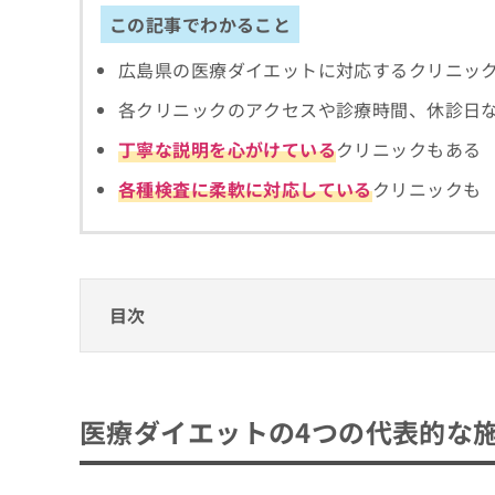
拡
資
きま
この記事でわかること
充
料
せん
の
ので
の
広島県の医療ダイエットに対応するクリニッ
ご了
お
ご
承く
申
請
各クリニックのアクセスや診療時間、休診日
ださ
し
求
い。
込
は
丁寧な説明を心がけている
クリニックもある
み
こ
は
各種検査に柔軟に対応している
クリニックも
ち
こ
ら
ち
ら
無
料
目次
掲
情
載
報
情
拡
医療ダイエットの4つの代表的な施術メニュ
報
充
の
1．メソセラピー（脂肪溶解注射）
の
広島県で評判の医療ダイエットにおすすめの
医療ダイエットの4つの代表的な
修
お
2．GLP-1
正
申
1．ラミュー広島中央クリニック
は
3．脂肪吸引
し
2．広島プルミエクリニック
こ
込