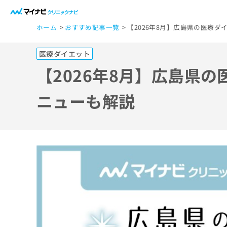
一
ホーム
おすすめ記事一覧
【2026年8月】広島県の医療
般
ユ
医療ダイエット
ー
ザ
【2026年8月】広島県
ー
の
ニューも解説
方
は
こ
ち
ら
医
マ
療
イ
ナ
関
ビ