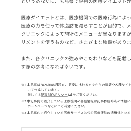
というあなたに、広島県で評判の医療ダイエット
せ
こち
ち
らは
は
マイ
こ
ら
ナビ
医療ダイエットとは、医療機関での医療行為によ
ち
クリ
医療の力を使って体脂肪を減らすことが目的で、
ら
ニッ
クナ
クリニックによって施術のメニューが異なります
広
ビサ
広
リメントを使うものなど、さまざまな種類があり
資
イト
告
告
への
料
出
出
お問
の
稿
合せ
稿
また、各クリニックの強みやこだわりなども記載
ご
の
フォ
の
請
お
す際の参考になれば幸いです。
ーム
お
求
問
とな
問
りま
は
い
い
す。
こ
合
本記事は2026年08月現在、医療に携わる方々からの情報や各種サ
合
クリ
ち
わ
いて作成しています。
ニッ
わ
ら
せ
詳しくは
記事制作ポリシー
をご覧ください。
クの
せ
は
予
本記事内で紹介している医療機関の各種情報は記事作成時点の情報に
は
約・
こ
ホームページなどにてご確認ください。
こ
無
症状
ち
本記事内で紹介している医療サービスは公的医療保険の適用外となる
ち
のご
料
ら
相談
ら
情
など
報
はで