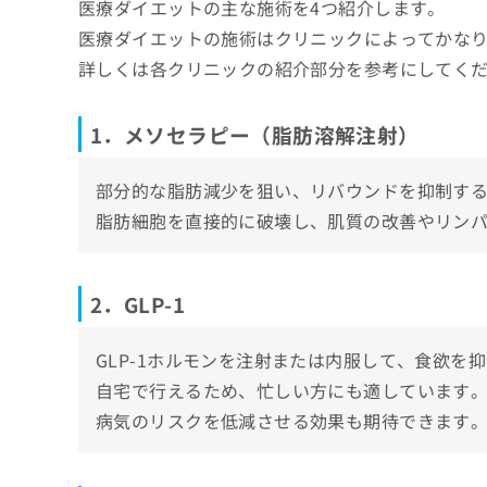
医療ダイエットの主な施術を4つ紹介します。
4．瘦身マシン
ち
み
3．湘南美容クリニック 広島院
医療ダイエットの施術はクリニックによってかな
ら
は
4．広島ステーションクリニック MILKY CL
こ
詳しくは各クリニックの紹介部分を参考にしてく
ち
5．品川スキンクリニック 広島院
そ
ら
の
まとめ：広島県で評判の医療ダイエットにお
1．メソセラピー（脂肪溶解注射）
他
の
お
部分的な脂肪減少を狙い、リバウンドを抑制す
問
脂肪細胞を直接的に破壊し、肌質の改善やリン
い
合
わ
せ
2．GLP-1
は
こ
GLP-1ホルモンを注射または内服して、食欲を
ち
ら
自宅で行えるため、忙しい方にも適しています
病気のリスクを低減させる効果も期待できます