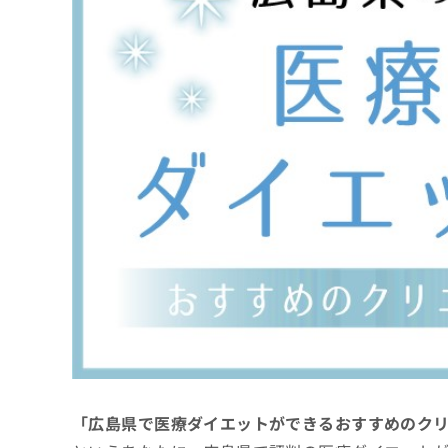
係
ク
者
リ
の
ニ
ッ
方
ク
は
ナ
こ
ビ
ち
に
関
ら
す
る
お
広
広
問
告
告
い
出
代
合
稿
わ
理
の
せ
店
お
は
の
問
こ
い
方
ち
合
ら
は
「広島県で医療ダイエットができるおすすめのク
わ
こ