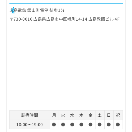
広島電鉄 銀山町電停 徒歩1分
〒730-0016 広島県広島市中区幟町14-14 広島教販ビル 4F
診療時間
月
火
水
木
金
土
日
祝
10:00〜19:00
●
●
●
●
●
●
●
●