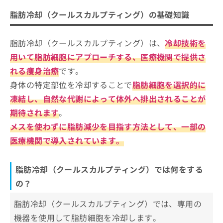
の基礎知識
ご了
ら
み
承く
脂肪冷却（クールスカルプティング）の基礎知識
は
脂肪冷却（クールスカルプティング）では何をす
ださ
脂肪冷却（クールスカルプティング）
こ
無
い。
るの？
を受けるクリニックを選ぶ際にチェッ
ち
料
脂肪冷却（クールスカルプティング）は、
冷却技術を
脂肪冷却（クールスカルプティング）の対象とな
ら
クする4つのポイント
情
そもそも脂肪冷却（クールスカルプティング）っ
る部位
広島市で評判の脂肪冷却におすすめの
用いて脂肪細胞にアプローチする、医療機関で提供さ
報
てどんな治療？わかりやすい比較表もあり！
拡
クリニック5選
掲
れる痩身治療
です。
充
載
エルムクリニック 広島院
身体の特定部位を冷却することで
脂肪細胞を選択的に
の
情
お
報
凍結し、自然な代謝によって体外へ排出されることが
広島ステーションクリニック MILKY CLOUD
申
の
期待されます
。
さくら美容クリニック
し
修
メスを使わずに脂肪減少を目指す方法として、一部の
込
正
湘南美容クリニック 広島院
み
は
医療機関で導入されています。
品川スキンクリニック 広島院
は
こ
こ
ち
【脂肪冷却の基礎知識】これを知ってから脂肪
ち
ら
脂肪冷却（クールスカルプティング）では何をする
冷却（クールスカルプティング）の施術を検討
ら
の？
しよう！
そ
脂肪冷却（クールスカルプティング）でよく使
の
脂肪冷却（クールスカルプティング）では、専用の
われる機器一覧
他
機器を使用して脂肪細胞を冷却します。
の