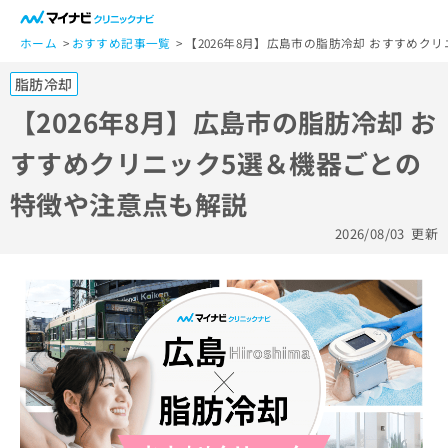
一
般
ホーム
おすすめ記事一覧
【2026年8月】広島市の脂肪冷却 おすすめク
ユ
脂肪冷却
ー
ザ
【2026年8月】広島市の脂肪冷却 お
ー
すすめクリニック5選＆機器ごとの
の
方
特徴や注意点も解説
は
こ
2026/08/03
更新
ち
ら
医
マ
療
イ
関
ナ
係
ビ
者
ク
の
リ
方
ニ