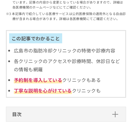
出
ています。記事の内容から変更となっている場合がありますので、詳細は
稿
クリ
資
各医療機関のホームページなどにてご確認ください。
稿
ニッ
の
料
クナ
の
本記事内で紹介している医療サービスは公的医療保険の適用外となる自由診
お
の
ビサ
療が含まれる場合があります。詳細は各医療機関にてご確認ください。
お
問
ご
イト
問
い
請
への
い
合
お問
求
合
合せ
この記事でわかること
わ
は
フォ
わ
せ
こ
ーム
せ
は
広島市の脂肪冷却クリニックの特徴や診療内容
ち
とな
は
こ
ら
りま
各クリニックのアクセスや診療時間、休診日など
こ
ち
す。
ち
ら
クリ
の情報も網羅
無
ら
ニッ
料
クの
予約制を導入している
クリニックもある
資
情
予
料
報
約・
丁寧な説明を心がけている
クリニックも
の
症状
拡
のご
ご
充
相談
請
の
など
求
お
はで
目次
は
申
きま
こ
せん
し
脂肪冷却（クールスカルプティング）
ので
ち
込