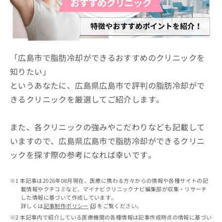
ッ
は
ク
こ
ナ
ち
ビ
ら
に
関
「広島市で脂肪冷却ができるおすすめのクリニックを
広
す
広
知りたい」
告
る
告
代
というあなたに、広島県広島市で評判の脂肪冷却がで
お
出
理
問
稿
きるクリニックを厳選してご紹介します。
店
い
の
合
の
お
わ
方
問
また、各クリニックの強みやこだわりなども記載して
せ
い
は
いますので、広島県広島市で脂肪冷却ができるクリニ
は
合
こ
ックを探す際の参考になれば幸いです。
こ
わ
ち
ち
せ
ら
ら
は
本記事は2026年08月現在、医療に携わる方々からの情報や各種サイトの記
こ
載情報やクチコミなど、マイナビクリニックナビ編集部が収集・リサーチ
こち
ち
広
した情報に基づいて作成しています。
らは
広
ら
告
詳しくは
記事制作ポリシー
をご覧ください。
マイ
告
出
本記事内で紹介している医療機関の各種情報は記事作成時点の情報に基づい
ナビ