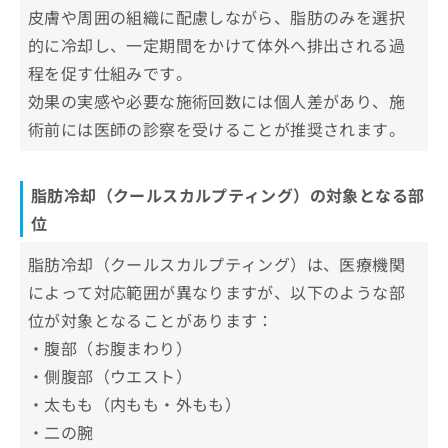
脂肪冷却で使用される機器の選び方と
お
皮膚や周囲の組織に配慮しながら、脂肪のみを選択
問
クリニック選びのポイント
的に冷却し、一定期間をかけて体外へ排出される過
い
導入機器を選ぶときのポイント
程を促す仕組みです。
合
脂肪冷却（クールスカルプティング）に関する
わ
効果の実感や必要な施術回数には個人差があり、施
クリニックで確認したいこと
よくある質問10選！
せ
術前には医師の診察を受けることが推奨されます。
避けたいクリニックの特徴
は
まとめ：広島市で評判の脂肪冷却におすすめの
こ
クリニック5選
ち
脂肪冷却（クールスカルプティング）の対象となる部
ら
位
脂肪冷却（クールスカルプティング）は、医療機関
によって対応範囲が異なりますが、以下のような部
位が対象となることがあります：
・腹部（お腹まわり）
・側腹部（ウエスト）
・太もも（内もも・外もも）
・二の腕