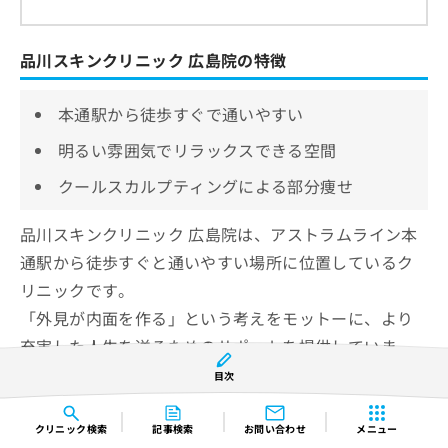
品川スキンクリニック 広島院の特徴
本通駅から徒歩すぐで通いやすい
明るい雰囲気でリラックスできる空間
クールスカルプティングによる部分痩せ
品川スキンクリニック 広島院は、アストラムライン本
通駅から徒歩すぐと通いやすい場所に位置しているク
リニックです。
「外見が内面を作る」という考えをモットーに、より
充実した人生を送るためのサポートを提供していま
す。
目次
また、クリニック内は気軽に相談できるよう明るくリ
クリニック
検索
記事検索
お問い合わせ
メニュー