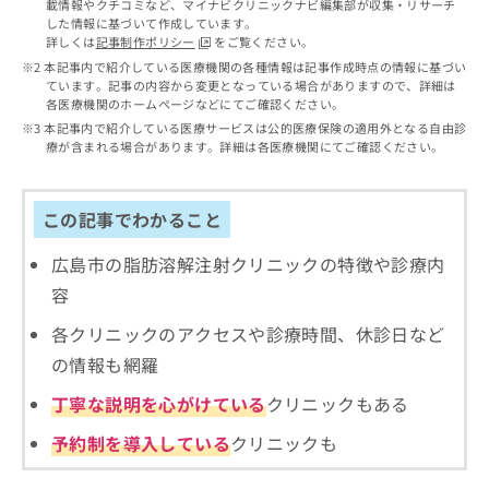
出
載情報やクチコミなど、マイナビクリニックナビ編集部が収集・リサーチ
稿
クリ
資
した情報に基づいて作成しています。
稿
ニッ
の
料
詳しくは
記事制作ポリシー
をご覧ください。
クナ
の
お
の
ビサ
本記事内で紹介している医療機関の各種情報は記事作成時点の情報に基づい
お
問
ご
イト
ています。記事の内容から変更となっている場合がありますので、詳細は
問
い
請
への
各医療機関のホームページなどにてご確認ください。
い
合
お問
求
本記事内で紹介している医療サービスは公的医療保険の適用外となる自由診
合
合せ
わ
は
療が含まれる場合があります。詳細は各医療機関にてご確認ください。
フォ
わ
せ
こ
ーム
せ
は
ち
とな
は
こ
ら
りま
この記事でわかること
こ
ち
す。
ち
ら
クリ
無
広島市の脂肪溶解注射クリニックの特徴や診療内
ら
ニッ
料
クの
容
資
情
予
料
報
約・
各クリニックのアクセスや診療時間、休診日など
の
症状
拡
のご
の情報も網羅
ご
充
相談
請
の
など
丁寧な説明を心がけている
クリニックもある
求
お
はで
は
申
きま
予約制を導入している
クリニックも
こ
せん
し
ので
ち
込