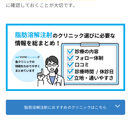
討しよう！
お
に確認しておくことが大切です。
問
脂肪溶解注射を受ける前に知っておき
い
たい基礎用語集
合
わ
デオキシコール酸
脂肪溶解注射はどんな流れで進むの？
せ
BNLS（ビーエヌエルエス）シリーズ
は
1．カウンセリング予約
脂肪溶解注射に関する質問10選！
こ
L-カルニチン
ち
2．問診と気になる部位の確認
カフェイン
ら
まとめ：広島市で評判の脂肪溶解注射におすす
3．医師による診察と適用可否の判断
めのクリニック5選
メソセラピー
4．治療プランと費用の説明
ダウンタイム
5．注射とアフターケア
カウンセリング
副作用
自由診療
脂肪溶解注射におすすめのクリニックはこちら
モニター施術