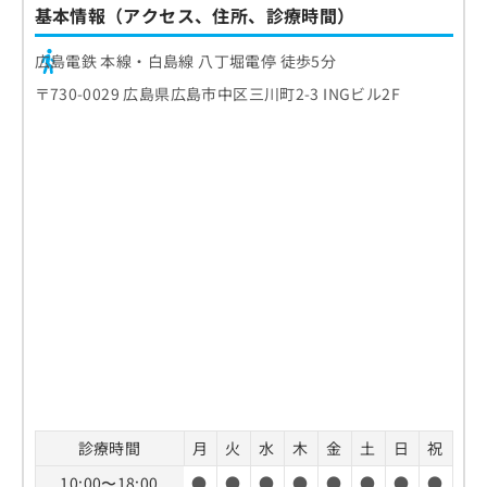
基本情報（アクセス、住所、診療時間）
広島電鉄 本線・白島線 八丁堀電停 徒歩5分
〒730-0029 広島県広島市中区三川町2-3 INGビル2F
診療時間
月
火
水
木
金
土
日
祝
10:00〜18:00
●
●
●
●
●
●
●
●