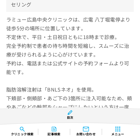
セリング
ラミュー広島中央クリニックは、広電 八丁堀電停より
徒歩5分の場所に位置しています。
不定休で、平日・土日祝日ともに18時まで診療。
完全予約制で患者の待ち時間を短縮し、スムーズに治
療が受けられるように心がけています。
予約は、電話または公式サイトの予約フォームより可
能です。
脂肪溶解注射は「BNLSネオ」を使用。
下頬部・側頬部・あご下の3箇所に注入可能なため、頬
やあごなどの輪郭をシャープにしたいという方は一度
相談してみてはいかがでしょうか。
目次
施術時間は5～10分程度と短時間で、痛みやダウンタイ
ムにも配慮しています。
クリニック
検索
記事検索
お問い合わせ
メニュー