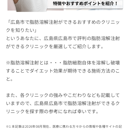
ッ
は
ク
こ
ナ
ち
ビ
「広島市で脂肪溶解注射ができるおすすめのクリニッ
ら
に
クを知りたい」
関
広
というあなたに、広島県広島市で評判の脂肪溶解注射
す
広
告
る
告
ができるクリニックを厳選してご紹介します。
代
お
出
理
問
稿
店
い
※脂肪溶解注射とは・・・脂肪細胞自体を溶解し破壊
の
合
の
お
することでダイエット効果が期待できる施術方法のこ
わ
方
問
と。
せ
い
は
は
合
こ
こ
わ
ち
また、各クリニックの強みやこだわりなども記載して
ち
せ
ら
ら
いますので、広島県広島市で脂肪溶解注射ができるク
は
こ
リニックを探す際の参考になれば幸いです。
こち
ち
広
らは
広
ら
告
マイ
告
出
本記事は2026年08月現在、医療に携わる方々からの情報や各種サイトの記
ナビ