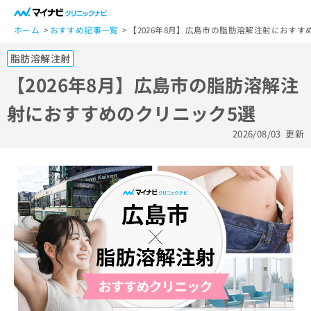
一
般
ホーム
おすすめ記事一覧
【2026年8月】広島市の脂肪溶解注射におすす
ユ
脂肪溶解注射
ー
ザ
【2026年8月】広島市の脂肪溶解注
ー
射におすすめのクリニック5選
の
方
2026/08/03
更新
は
こ
ち
ら
医
マ
療
イ
関
ナ
係
ビ
者
ク
の
リ
方
ニ