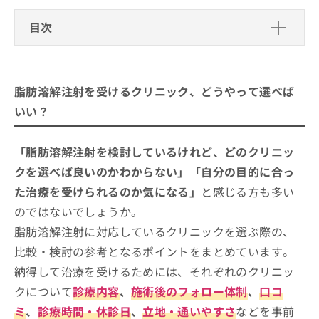
ご了
ら
み
承く
は
目次
ださ
こ
無
い。
ち
料
脂肪溶解注射を受けるクリニック、どうやって
ら
情
選べばいい？
報
脂肪溶解注射を受けるクリニック、どうやって選べば
拡
掲
クリニックを選ぶ際にチェックする4つ
充
いい？
載
のポイント
の
情
お
報
脂肪溶解注射の対応範囲とは？一般的な受診の流
広島市で評判の脂肪溶解注射におすす
「脂肪溶解注射を検討しているけれど、どのクリニッ
申
の
れも合わせて紹介
めのクリニック5選
し
修
クを選べば良いのかわからない」「自分の目的に合っ
込
正
広島プルミエクリニック
た治療を受けられるのか気になる」
と感じる方も多い
み
は
は
のではないでしょうか。
こ
アンベリエクリニック
こ
ち
脂肪溶解注射に対応しているクリニックを選ぶ際の、
エルムクリニック 広島院
ち
ら
比較・検討の参考となるポイントをまとめています。
ら
湘南美容クリニック 広島院
納得して治療を受けるためには、それぞれのクリニッ
そ
ラミュー広島中央クリニック
の
クについて
診療内容
、
施術後のフォロー体制
、
口コ
他
【脂肪溶解注射について】これを知ってから検
ミ
、
診療時間・休診日
、
立地・通いやすさ
などを事前
の