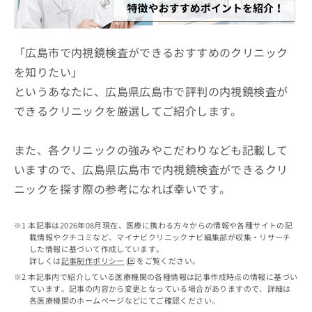
ッ
は
ク
こ
ナ
ち
ビ
「広島市で内視鏡検査ができるおすすめのクリニック
ら
に
を知りたい」
関
広
というあなたに、広島県広島市で評判の内視鏡検査が
す
広
告
る
告
できるクリニックを厳選してご紹介します。
代
お
出
理
問
稿
店
い
また、各クリニックの強みやこだわりなども記載して
の
合
の
お
いますので、広島県広島市で内視鏡検査ができるクリ
わ
方
問
ニックを探す際の参考になれば幸いです。
せ
い
は
は
合
こ
こ
わ
ち
本記事は2026年08月現在、医療に携わる方々からの情報や各種サイトの記
ち
せ
ら
載情報やクチコミなど、マイナビクリニックナビ編集部が収集・リサーチ
ら
は
した情報に基づいて作成しています。
こ
詳しくは
記事制作ポリシー
をご覧ください。
こち
ち
広
本記事内で紹介している医療機関の各種情報は記事作成時点の情報に基づい
らは
広
ら
ています。記事の内容から変更となっている場合がありますので、詳細は
告
マイ
各医療機関のホームページなどにてご確認ください。
告
出
ナビ