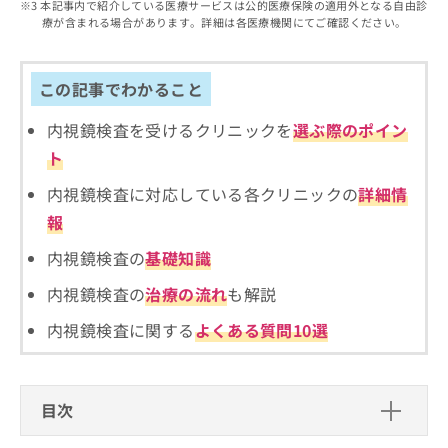
出
本記事内で紹介している医療サービスは公的医療保険の適用外となる自由診
稿
クリ
資
療が含まれる場合があります。詳細は各医療機関にてご確認ください。
稿
ニッ
の
料
クナ
の
お
の
ビサ
お
問
ご
イト
問
この記事でわかること
い
請
への
い
合
お問
求
合
合せ
内視鏡検査を受けるクリニックを
選ぶ際のポイン
わ
は
フォ
わ
せ
こ
ト
ーム
せ
は
ち
とな
は
こ
ら
内視鏡検査に対応している各クリニックの
詳細情
りま
こ
ち
す。
報
ち
ら
クリ
無
ら
ニッ
内視鏡検査の
基礎知識
料
クの
資
情
予
内視鏡検査の
治療の流れ
も解説
料
報
約・
の
症状
拡
内視鏡検査に関する
よくある質問10選
のご
ご
充
相談
請
の
など
求
お
はで
は
申
きま
目次
こ
せん
し
ので
ち
込