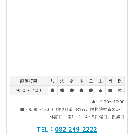
診療時間
月
火
水
木
金
土
日
祝
9:00〜17:00
●
●
●
●
●
▲
■
休
▲…9:00〜16:00
■…9:00～13:00（第2日曜日のみ、内視鏡検査のみ）
休診日：第1・3・4・5日曜日、祝祭日
TEL：
082-249-2222