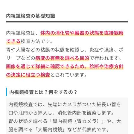
内視鏡検査の基礎知識
ご了
ら
み
承く
は
内視鏡検査とは？何をするの？
ださ
内視鏡検査を受けるクリニック、どう選べばい
こ
内視鏡検査の基礎知識
無
い。
内視鏡検査を受ける目安
い？
ち
料
ら
情
内視鏡検査は、
体内の消化管や臓器の状態を直接観察
内視鏡検査を受ける際にチェックする4
報
つのポイント
拡
できる
検査方法です。
掲
充
載
胃や大腸などの粘膜の状態を確認し、炎症や潰瘍、ポ
内視鏡検査ってなにをするの？基礎知識をわかり
の
広島市で評判の内視鏡検査におすすめ
情
やすく紹介！
リープなどの
病変の有無を調べる目的
で行われます。
お
報
のクリニック10選
申
の
画像を通じて詳細に確認できるため、診断や治療方針
広島DS 内視鏡・日帰り手術クリニック
し
修
の決定に役立つ検査
とされています。
込
正
河村内科消化器クリニック
み
は
おきた内科クリニック
は
こ
内視鏡検査とは？何をするの？
こ
ち
すみい内科クリニック
ち
ら
内視鏡検査では、先端にカメラがついた細長い管を
祇園わだ内科クリニック
ら
口や肛門から挿入し、消化管内部を観察します。
そ
広島八丁堀内科・胃腸内視鏡クリニック
の
胃の状態を調べる「胃内視鏡（胃カメラ）」や、大
中川外科胃腸科
他
腸を調べる「大腸内視鏡」などが代表的です。
の
ちゃたに胃腸科外科