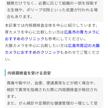
観察だけでなく、必要に応じて組織の一部を採取す
お
東広島中央クリニック
問
る生検や、ポリープ切除といった処置が行われる場
い
石川胃腸科医院
合もあります。
合
わ
【内視鏡検査の基礎知識】これを知ってから内
本記事では内視鏡検査全体を中心に紹介しています。
せ
視鏡検査を受けよう！
胃カメラを中心に比較したい方は
広島市の胃カメラに
は
こ
おすすめのクリニック
も参考にしてください。
内視鏡検査とは？検査の内容や特徴を解説
ち
大腸カメラを中心に比較したい方は
広島市周辺の大腸
ら
内視鏡検査で見つかる病気の一例
カメラにおすすめのクリニック
もあわせてご覧くださ
胃潰瘍・十二指腸潰瘍
い。
内視鏡検査の費用目安
逆流性食道炎
内視鏡検査に関するよくある質問10選！
大腸ポリープ
内視鏡検査を受ける目安
胃がん・大腸がん
まとめ：広島市で評判の内視鏡検査におすすめ
胃痛や胸やけ、血便、便通異常などが続く場合や、
のクリニック10選
炎症性腸疾患（潰瘍性大腸炎・クローン病）
検診で異常を指摘された際に内視鏡検査が検討され
胃ポリープ
ます。
また、がん検診や定期的な健康管理の一環として受