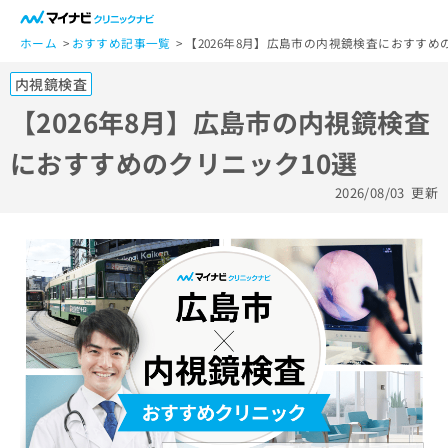
一
般
ホーム
おすすめ記事一覧
【2026年8月】広島市の内視鏡検査におすすめ
ユ
内視鏡検査
ー
ザ
【2026年8月】広島市の内視鏡検査
ー
におすすめのクリニック10選
の
方
2026/08/03
更新
は
こ
ち
ら
医
マ
療
イ
関
ナ
係
ビ
者
ク
の
リ
方
ニ