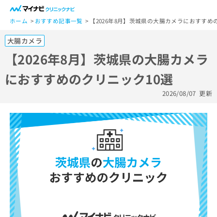
一
般
ホーム
おすすめ記事一覧
【2026年8月】茨城県の大腸カメラにおすすめ
ユ
大腸カメラ
ー
ザ
【2026年8月】茨城県の大腸カメラ
ー
におすすめのクリニック10選
の
方
2026/08/07
更新
は
こ
ち
ら
医
マ
療
イ
関
ナ
係
ビ
者
ク
の
リ
方
ニ