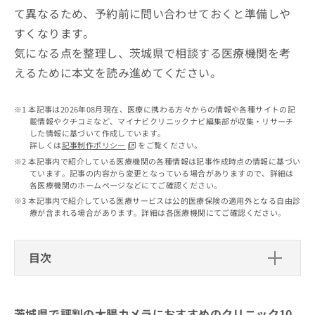
出
稿
クリ
資
て異なるため、予約前に問い合わせておくと準備しや
稿
ニッ
の
料
クナ
すくなります。
の
お
の
ビサ
お
問
ご
気になる点を整理し、茨城県で相談する医療機関を考
イト
問
い
請
への
えるために本文を読み進めてください。
い
合
お問
求
合
合せ
わ
は
フォ
わ
せ
こ
本記事は2026年08月現在、医療に携わる方々からの情報や各種サイトの記
ーム
せ
は
ち
載情報やクチコミなど、マイナビクリニックナビ編集部が収集・リサーチ
とな
は
こ
した情報に基づいて作成しています。
ら
りま
こ
詳しくは
記事制作ポリシー
をご覧ください。
ち
す。
ち
ら
クリ
本記事内で紹介している医療機関の各種情報は記事作成時点の情報に基づい
無
ら
ニッ
ています。記事の内容から変更となっている場合がありますので、詳細は
料
クの
各医療機関のホームページなどにてご確認ください。
資
情
予
本記事内で紹介している医療サービスは公的医療保険の適用外となる自由診
料
報
約・
療が含まれる場合があります。詳細は各医療機関にてご確認ください。
の
症状
拡
のご
ご
充
相談
請
の
目次
など
求
お
はで
は
申
きま
茨城県で評判の大腸カメラにおすすめ
こ
せん
し
のクリニック10選
ので
ち
込
茨城県で評判の大腸カメラにおすすめのクリニック10