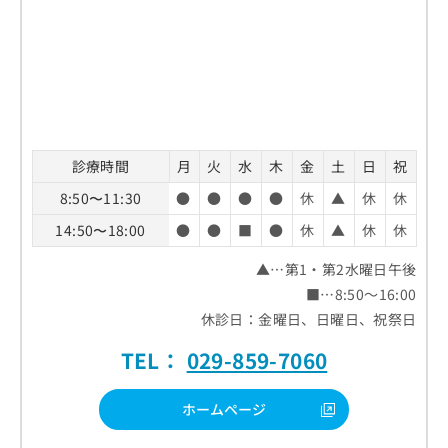
診療時間
月
火
水
木
金
土
日
祝
8:50〜11:30
●
●
●
●
休
▲
休
休
14:50〜18:00
●
●
■
●
休
▲
休
休
▲…第1・第2水曜日午後
■…8:50～16:00
休診日：金曜日、日曜日、祝祭日
TEL：
029-859-7060
ホームページ