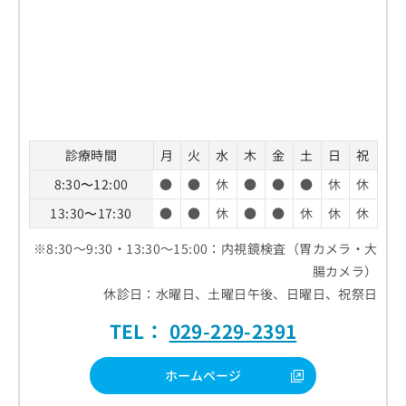
診療時間
月
火
水
木
金
土
日
祝
8:30〜12:00
●
●
休
●
●
●
休
休
13:30〜17:30
●
●
休
●
●
休
休
休
※8:30～9:30・13:30～15:00：内視鏡検査（胃カメラ・大
腸カメラ）
休診日：水曜日、土曜日午後、日曜日、祝祭日
TEL：
029-229-2391
ホームページ