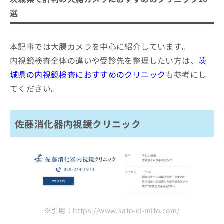
ご了
ら
み
佐藤消化器内視鏡クリニック
承く
選
は
ださ
つくば消化器・内視鏡クリニック
こ
無
い。
ち
料
おおつか内科クリニック 消化器内科・腎臓内科
ら
本記事では大腸カメラを中心に紹介しています。
情
そが内視鏡・消化器クリニック
報
内視鏡検査全体の違いや受診先を整理したい方は、
茨
拡
池田クリニック
掲
城県の内視鏡検査におすすめのクリニック
も参考にし
充
載
なかの杜セントラルクリニック
の
てください。
情
お
もりや胃腸・肛門・内視鏡クリニック
報
申
の
川崎クリニック
し
修
佐藤消化器内視鏡クリニック
込
上杉医院
正
み
は
かわわだクリニック
は
こ
こ
ち
まとめ：茨城県で評判の大腸カメラにおすすめ
ち
ら
のクリニック10選
ら
そ
の
※引用：https://www.sato-cl-mito.com/
他
の