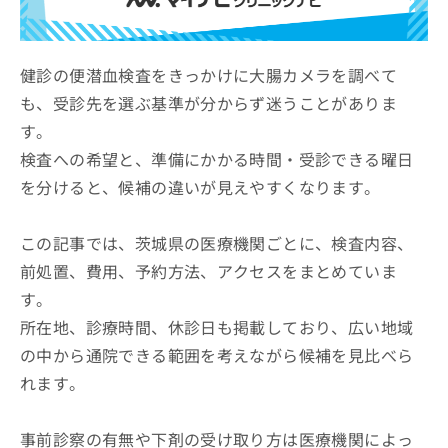
ッ
は
ク
こ
ナ
ち
ビ
健診の便潜血検査をきっかけに大腸カメラを調べて
ら
に
も、受診先を選ぶ基準が分からず迷うことがありま
関
広
す。
す
広
告
る
告
検査への希望と、準備にかかる時間・受診できる曜日
代
お
出
を分けると、候補の違いが見えやすくなります。
理
問
稿
店
い
の
合
の
お
この記事では、茨城県の医療機関ごとに、検査内容、
わ
方
問
前処置、費用、予約方法、アクセスをまとめていま
せ
い
は
は
合
す。
こ
こ
わ
ち
所在地、診療時間、休診日も掲載しており、広い地域
ち
せ
ら
ら
の中から通院できる範囲を考えながら候補を見比べら
は
こ
れます。
こち
ち
広
らは
広
ら
告
マイ
告
出
事前診察の有無や下剤の受け取り方は医療機関によっ
ナビ