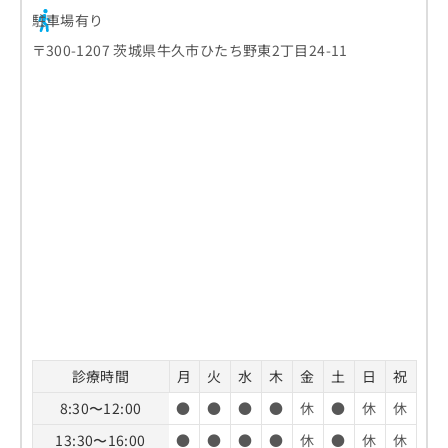
駐車場有り
〒300-1207 茨城県牛久市ひたち野東2丁目24-11
診療時間
月
火
水
木
金
土
日
祝
8:30〜12:00
●
●
●
●
休
●
休
休
13:30〜16:00
●
●
●
●
休
●
休
休