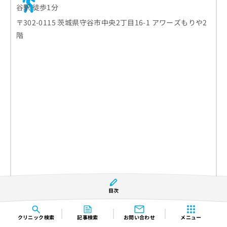
谷駅 徒歩1分
〒302-0115 茨城県守谷市中央2丁目16-1 アワーズもりや2
階
目次
診療時間
月
火
水
木
金
土
日
祝
9:00〜12:00
●
●
●
休
●
●
休
休
クリニック
検索
記事検索
お問い合わせ
メニュー