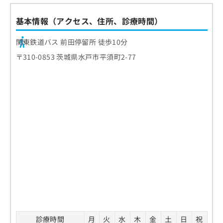
お
問
基本情報（アクセス、住所、診療時間）
い
合
関東鉄道バス 前田停留所 徒歩10分
わ
〒310-0853 茨城県水戸市平須町2-77
せ
は
こ
ち
ら
診療時間
月
火
水
木
金
土
日
祝