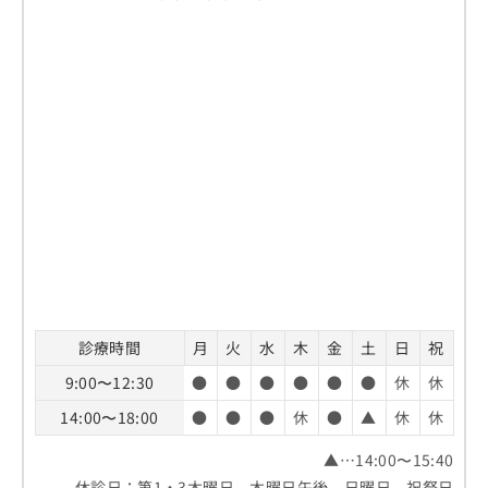
診療時間
月
火
水
木
金
土
日
祝
9:00〜12:30
●
●
●
●
●
●
休
休
14:00〜18:00
●
●
●
休
●
▲
休
休
▲…14:00〜15:40
休診日：第1・3木曜日、木曜日午後、日曜日、祝祭日