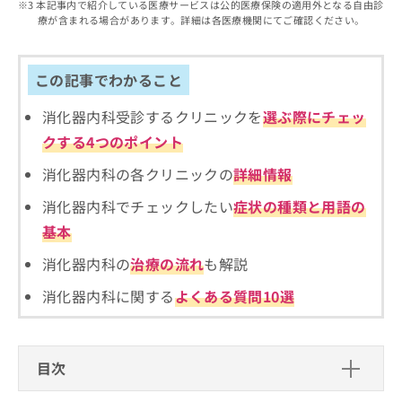
出
本記事内で紹介している医療サービスは公的医療保険の適用外となる自由診
稿
クリ
資
療が含まれる場合があります。詳細は各医療機関にてご確認ください。
稿
ニッ
の
料
クナ
の
お
の
ビサ
お
問
ご
イト
問
この記事でわかること
い
請
への
い
合
お問
求
合
合せ
消化器内科受診するクリニックを
選ぶ際にチェッ
わ
は
フォ
わ
せ
こ
クする4つのポイント
ーム
せ
は
ち
とな
は
こ
ら
消化器内科の各クリニックの
詳細情報
りま
こ
ち
す。
ち
消化器内科でチェックしたい
症状の種類と用語の
ら
クリ
無
ら
ニッ
基本
料
クの
資
情
予
消化器内科の
治療の流れ
も解説
料
報
約・
の
症状
拡
消化器内科に関する
よくある質問10選
のご
ご
充
相談
請
の
など
求
お
はで
は
申
きま
目次
こ
せん
し
ので
ち
込