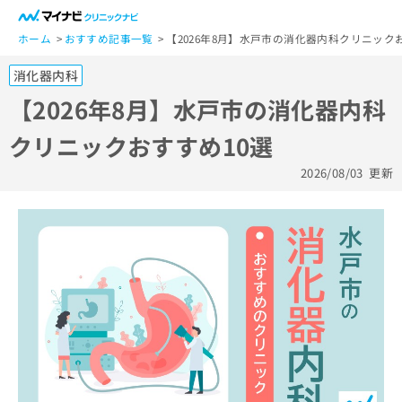
一
般
ホーム
おすすめ記事一覧
【2026年8月】水戸市の消化器内科クリニック
ユ
消化器内科
ー
ザ
【2026年8月】水戸市の消化器内科
ー
クリニックおすすめ10選
の
方
2026/08/03
更新
は
こ
ち
ら
医
マ
療
イ
関
ナ
係
ビ
者
ク
の
リ
方
ニ