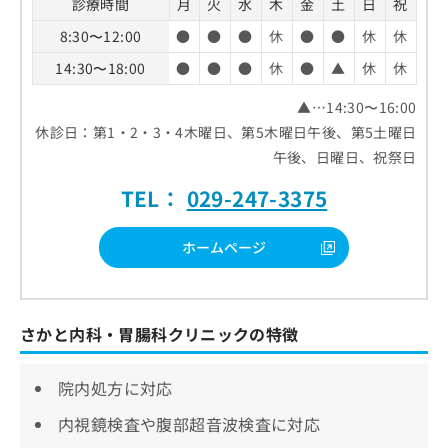
診療時間
月
火
水
木
金
土
日
祝
8:30〜12:00
●
●
●
休
●
●
休
休
14:30〜18:00
●
●
●
休
●
▲
休
休
▲…14:30〜16:00
休診日：第1・2・3・4木曜日、第5木曜日午後、第5土曜日
午後、日曜日、祝祭日
TEL：
029-247-3375
ホームページ
さかと内科・胃腸科クリニックの特徴
院内処方に対応
内視鏡検査や腹部超音波検査に対応