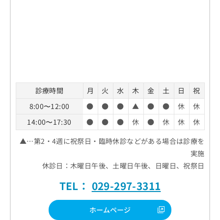
診療時間
月
火
水
木
金
土
日
祝
8:00〜12:00
●
●
●
▲
●
●
休
休
14:00〜17:30
●
●
●
休
●
休
休
休
▲…第2・4週に祝祭日・臨時休診などがある場合は診療を
実施
休診日：木曜日午後、土曜日午後、日曜日、祝祭日
TEL：
029-297-3311
ホームページ