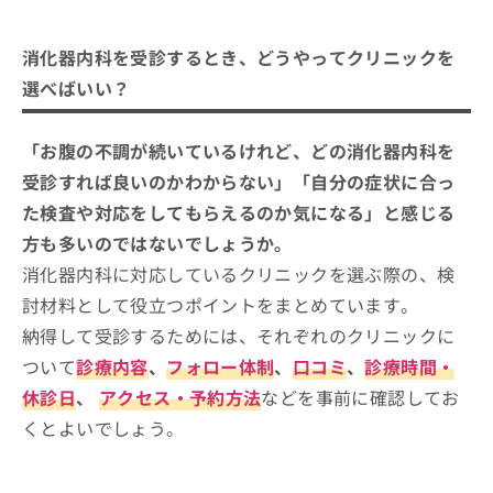
消化器内科を受診するとき、どうやってクリニ
ご了
ら
み
承く
ックを選べばいい？
は
ださ
こ
消化器内科を受診するとき、どうやってクリニックを
無
い。
消化器内科クリニックを選ぶ際に参考
ち
料
選べばいい？
ら
になる専門認定制度（公式サイトよ
情
報
り）
消化器内科の診療範囲、どこまで対応してもらえ
水戸市で評判の消化器内科クリニック
拡
「お腹の不調が続いているけれど、どの消化器内科を
掲
る？一般的な受診の流れも合わせて紹介
充
載
おすすめ10選
受診すれば良いのかわからない」「自分の症状に合っ
の
情
かねこ消化器内視鏡・肛門外科クリニック水戸院
た検査や対応をしてもらえるのか気になる」と感じる
お
報
申
の
方も多いのではないでしょうか。
かわわだクリニック
し
修
消化器内科に対応しているクリニックを選ぶ際の、検
小関外科胃腸科医院
込
正
み
討材料として役立つポイントをまとめています。
は
さかと内科・胃腸科クリニック
は
こ
納得して受診するためには、それぞれのクリニックに
こじま内科クリニック
こ
ち
ついて
診療内容
、
フォロー体制
、
口コミ
、
診療時間・
ち
ら
佐藤消化器内視鏡クリニック
ら
休診日
、
アクセス・予約方法
などを事前に確認してお
飯田内科クリニック
そ
くとよいでしょう。
松本クリニック
の
他
浅川医院
の