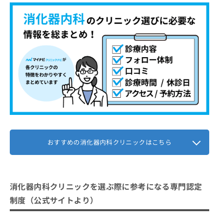
宮川内科クリニック
お
問
【消化器内科について】これを知ってから検討
い
合
しよう！
わ
せ
消化器内科を受診する前に知っておき
は
たい基礎用語集
こ
ち
逆流性食道炎
消化器内科の受診はどんな流れで進む
ら
胃潰瘍
の？
過敏性腸症候群（IBS）
1．カウンセリング予約
消化器内科に関する質問10選！
大腸ポリープ
2．問診と症状の確認
おすすめの消化器内科クリニックはこちら
まとめ：水戸市で評判の消化器内科クリニック
ピロリ菌感染
3．医師による診察
おすすめ10選
潰瘍性大腸炎
4．診療方針と費用の説明
クローン病
5．治療開始と経過管理
消化器内科クリニックを選ぶ際に参考になる専門認定
脂肪肝
制度（公式サイトより）
膵炎
胆石症