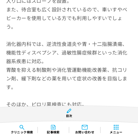
入り口にはスロープを設置。
また、待合室も広く設計されているので、車いすやベ
ビーカーを使用している方でも利用しやすいでしょ
う。
消化器内科では、逆流性食道炎や胃・十二指腸潰瘍、
機能性ディスペプシア、過敏性腸症候群といった消化
器系疾患に対応。
胃酸を抑える制酸剤や消化管運動機能改善薬、抗コリ
ン剤、緩下剤などの薬を用いて症状の改善を目指しま
す。
そのほか、ピロリ菌検査にも対応。
迅速ウレアーゼ試験や培養法といった内視鏡を使う検
目次
査のほか、抗体測定や尿素呼気試験などの内視鏡を使
わない検査を用いています。
クリニック
検索
記事検索
お問い合わせ
メニュー