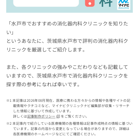
ッ
は
ク
こ
ナ
ち
ビ
「水戸市でおすすめの消化器内科クリニックを知りた
ら
に
い」
関
広
というあなたに、茨城県水戸市で評判の消化器内科ク
す
広
告
る
告
リニックを厳選してご紹介します。
代
お
出
理
問
稿
店
い
また、各クリニックの強みやこだわりなども記載して
の
合
の
お
いますので、茨城県水戸市で消化器内科クリニックを
わ
方
問
探す際の参考になれば幸いです。
せ
い
は
は
合
こ
こ
わ
ち
本記事は2026年08月現在、医療に携わる方々からの情報や各種サイトの記
ち
せ
ら
載情報やクチコミなど、マイナビクリニックナビ編集部が収集・リサーチ
ら
は
した情報に基づいて作成しています。
こ
詳しくは
記事制作ポリシー
をご覧ください。
こち
ち
広
本記事内で紹介している医療機関の各種情報は記事作成時点の情報に基づい
らは
広
ら
ています。記事の内容から変更となっている場合がありますので、詳細は
告
マイ
各医療機関のホームページなどにてご確認ください。
告
出
ナビ