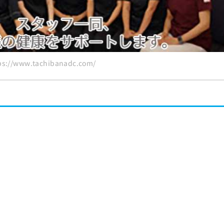
選
://www.tachibanadc.com/