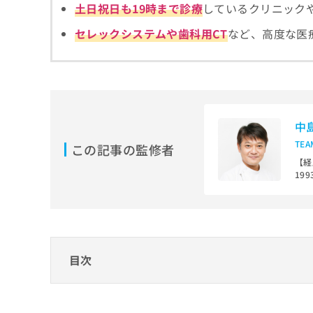
拡
土日祝日も19時まで診療
しているクリニック
資
きま
充
料
せん
セレックシステムや歯科用CT
など、高度な医
の
ので
の
ご了
お
ご
承く
申
請
ださ
し
求
い。
込
は
み
こ
は
ち
中
こ
ら
TE
ち
この記事の監修者
ら
【経
無
19
料
局
掲
19
情
大人
載
報
まで
情
拡
報
充
【経
の
の
目次
歯学
修
お
科学
正
申
歯医者を検討する際に重要なこと
は
し
こ
込