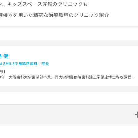
や、キッズスペース完備のクリニックも
療機器を用いた精密な治療環境のクリニック紹介
島 健
AM SMILE中島矯正歯科 院長
歴】
93年 大阪歯科大学歯学部卒業、同大学附属病院歯科矯正学講座博士専攻課程入
99年 現在のTEAM SMILE中島矯正歯科開設
の見えない、舌側矯正治療やマウスピース型矯正治療やこどもからの矯正治療
、広く専門ならではの矯正治療に特化した診療を25年間行っています。
歴】
博士、（公）日本矯正歯科学会認定医・臨床指導医 （一社）日本舌側矯正歯
会 認定医