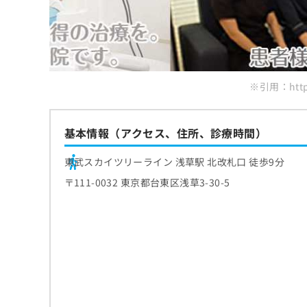
まとめ：台東区で評判の歯医者 おすすめ10
3．口腔内の検査
施術前に確認したいポイント
フッ素塗布やクリーニング
4．クリーニングやケアの実施
効果を維持するための考え方
5．結果の説明と今後の案内
※引用：https
基本情報（アクセス、住所、診療時間）
東武スカイツリーライン 浅草駅 北改札口 徒歩9分
〒111-0032 東京都台東区浅草3-30-5