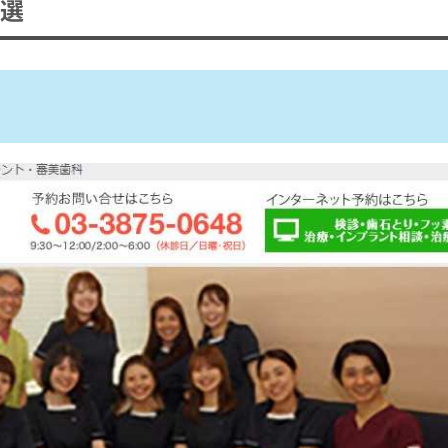
0選
ト
頻度
料・所要時間・必要なもの