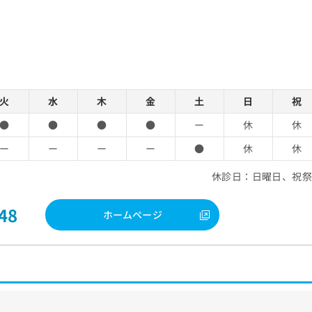
火
水
木
金
土
日
祝
●
●
●
●
ー
休
休
ー
ー
ー
ー
●
休
休
休診日：日曜日、祝
48
ホームページ