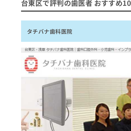
台東区で評判の歯医者 おすすめ1
歯医者を受診する目安
歯医者を選ぶ際にチェックする4つのポイン
おすすめのクリニック一覧はこちらから
歯医者で治療可能な各項目について
タチバナ歯科医院
1．むし歯治療
歯医者でのクリーニングとは？メリット3つ
2．インプラント
歯石・歯垢の除去
歯医者で使用する麻酔の種類と特徴
3．ホワイトニング
口臭・着色の予防
4．歯周病治療
歯医者の定期健診にはいくべき？検査項目と
歯周病・むし歯の予防
5．親知らずの抜歯
むし歯のチェック
歯医者の初診時に知っておくこと3つ｜初診
6．矯正治療
歯周ポケットの測定
初診料の相場
ホワイトニングとは？費用相場の目安も解説
7．レーザー治療
歯石・プラークの確認
所要時間
8．予防歯科
ホワイトニングの効果の考え方
噛み合わせや歯並びの確認
歯医者の受診を検討する3つの目安
必要なもの
9．入れ歯治療
オフィスホワイトニング
口腔粘膜の観察
歯の痛みやしみる症状がある場合
歯医者での初めての定期検診の流れ
10．審美歯科
ホームホワイトニング
レントゲン撮影（必要に応じて）
歯ぐきの腫れや出血がみられる場合
1．予約と来院
デュアルホワイトニング
歯医者に関するよくある質問10選！
口臭や唾液の状態確認
口臭や口内の不快感が気になる場合
2．問診票の記入
ホワイトニングの費用相場
生活習慣のヒアリング