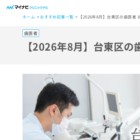
一
ホーム
おすすめ記事一覧
【2026年8月】台東区の歯医者 
般
ユ
歯医者
ー
ザ
【2026年8月】台東区の
ー
の
方
は
こ
ち
ら
医
マ
療
イ
ナ
関
ビ