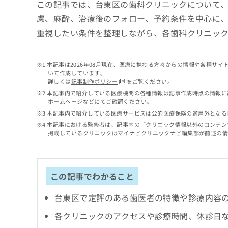
せ
こち
この記事では、台東区の歯科クリニックについて
ち
らは
は
慮、麻酔、治療後のフォロー、予約条件を中心に
マイ
こ
ら
ナビ
重視したい条件を整理しながら、各歯科クリニッ
ち
クリ
ら
ニッ
クナ
広
ビサ
本記事は2026年08月現在、医療に携わる方々からの情報や各種サ
広
資
イト
告
いて作成しています。
告
への
料
詳しくは
記事制作ポリシー
をご覧ください。
出
出
お問
の
稿
本記事内で紹介している医療機関の各種情報は記事作成時点の情報に
合せ
稿
ご
ホームページなどにてご確認ください。
の
フォ
の
請
お
本記事内で紹介している医療サービスは公的医療保険の適用外となる
ーム
お
求
問
とな
本記事における監修者は、記事内の「クリニック情報以外のコンテン
問
りま
は
い
掲載しているクリニックはマイナビクリニックナビ編集部が前述の
い
す。
こ
合
合
クリ
ち
わ
ニッ
わ
ら
せ
クの
せ
は
この記事でわかること
予
は
約・
こ
こ
無
症状
ち
台東区で定評のある歯医者の特徴や診療内容
ち
のご
料
ら
相談
ら
情
各クリニックのアクセスや診療時間、休診日
など
報
はで