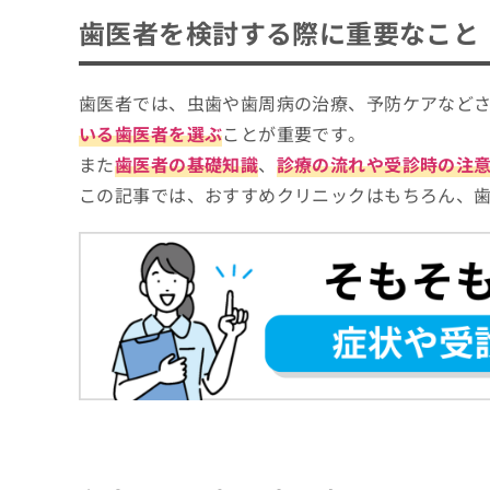
台東区で評判の歯医者 おすすめ10選
ち
み
歯医者を検討する際に重要なこと
ら
は
タチバナ歯科医院
こ
三ノ輪駅前歯科クリニック
ち
歯医者では、虫歯や歯周病の治療、予防ケアなど
そ
ら
新御徒町やまぐち歯科医院
の
いる歯医者を選ぶ
ことが重要です。
他
松原歯科クリニック
また
歯医者の基礎知識
、
診療の流れや受診時の注
の
上野ミント歯科
お
この記事では、おすすめクリニックはもちろん、
問
久保歯科医院
い
ビーノ御徒町歯科クリニック
合
わ
田 昌文 歯科医院
せ
山口よしのぶ歯科医院
は
こ
あきやま歯科医院
ち
ら
【歯医者をさらに解説】これを知ってから歯
歯医者の基礎知識
歯医者とは？何をするの？
歯医者はどう選べばいい？