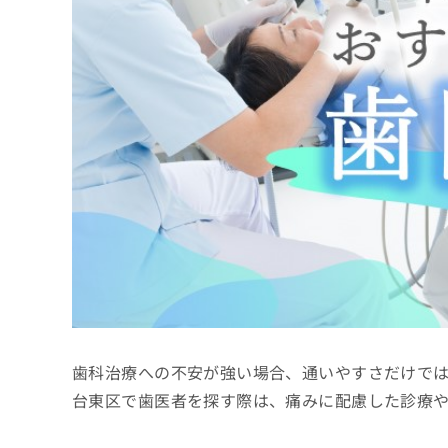
係
ク
者
リ
の
ニ
ッ
方
ク
は
ナ
こ
ビ
ち
に
関
ら
す
る
お
広
広
問
告
告
い
出
代
合
稿
わ
理
の
せ
店
お
は
歯科治療への不安が強い場合、通いやすさだけで
の
問
こ
い
方
ち
台東区で歯医者を探す際は、痛みに配慮した診療
合
ら
は
わ
こ