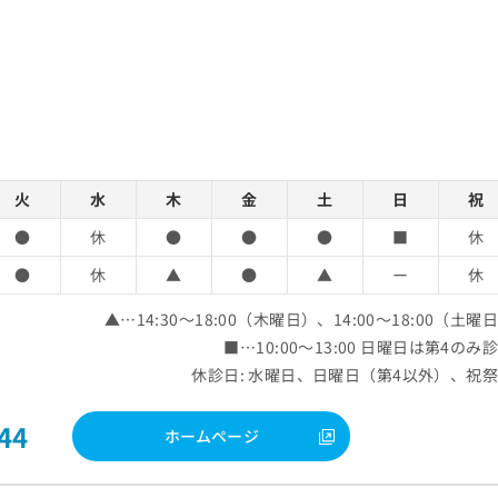
火
水
木
金
土
日
祝
●
休
●
●
●
■
休
●
休
▲
●
▲
ー
休
▲…14:30～18:00（木曜日）、14:00～18:00（土曜
■…10:00～13:00 日曜日は第4のみ
休診日: 水曜日、日曜日（第4以外）、祝
44
ホームページ