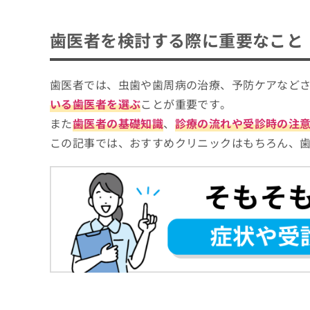
ち
み
ら
は
練馬区で評判の歯医者 おすすめ10選
歯医者を検討する際に重要なこと
こ
しんむら歯科医院
ち
そ
ら
練馬デンタルオフィス
の
歯医者では、虫歯や歯周病の治療、予防ケアなど
他
練馬駅前歯科矯正歯科
いる歯医者を選ぶ
ことが重要です。
の
ゆうかデンタルクリニック
お
また
歯医者の基礎知識
、
診療の流れや受診時の注
問
なか歯科クリニック
この記事では、おすすめクリニックはもちろん、
い
すずしろ歯科
合
わ
BREATH DENTAL CLINIC
せ
松山歯科医院
は
こ
おざわ歯科クリニック
ち
しんみ歯科 石神井台
ら
【歯医者をさらに解説】これを知ってから歯
歯医者の基礎知識