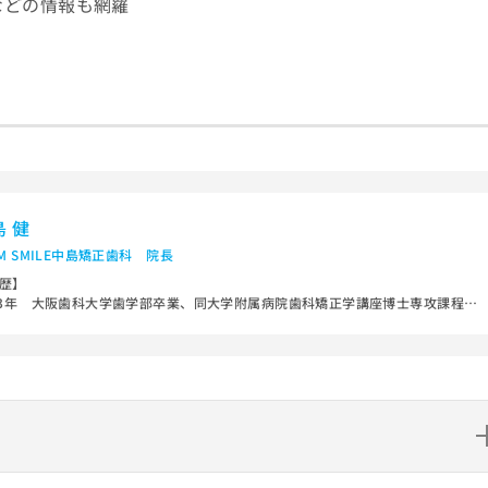
などの情報も網羅
島 健
AM SMILE中島矯正歯科 院長
歴】
93年 大阪歯科大学歯学部卒業、同大学附属病院歯科矯正学講座博士専攻課程入
99年 現在のTEAM SMILE中島矯正歯科開設
の見えない、舌側矯正治療やマウスピース型矯正治療やこどもからの矯正治療
、広く専門ならではの矯正治療に特化した診療を25年間行っています。
歴】
博士、（公）日本矯正歯科学会認定医・臨床指導医 （一社）日本舌側矯正歯
会 認定医