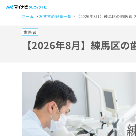
一
ホーム
おすすめ記事一覧
【2026年8月】練馬区の歯医者 
般
ユ
歯医者
ー
ザ
【2026年8月】練馬区の
ー
の
方
は
こ
ち
ら
医
マ
療
イ
ナ
関
ビ