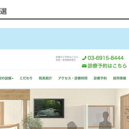
0選
ト
頻度
料・所要時間・必要なもの