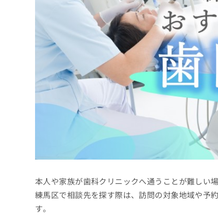
係
ク
者
リ
の
ニ
ッ
方
ク
は
ナ
こ
ビ
ち
に
関
ら
す
る
お
広
広
問
告
告
い
出
代
合
稿
わ
理
の
せ
店
お
は
本人や家族が歯科クリニックへ通うことが難しい
の
問
こ
い
方
ち
練馬区で相談先を探す際は、訪問の対象地域や予
合
ら
は
す。
わ
こ