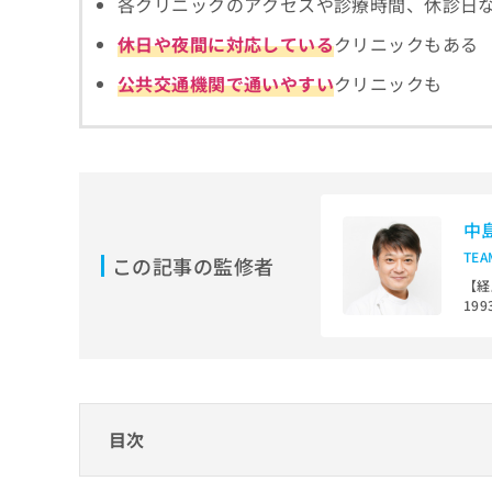
各クリニックのアクセスや診療時間、休診日
拡
資
きま
充
料
せん
休日や夜間に対応している
クリニックもある
の
ので
の
ご了
お
ご
公共交通機関で通いやすい
クリニックも
承く
申
請
ださ
し
求
い。
込
は
み
こ
は
ち
こ
ら
中
ち
ら
TE
この記事の監修者
無
【経
料
19
掲
情
局
載
報
19
情
拡
大人
報
充
まで
の
の
修
【経
お
目次
歯学
正
申
科学
は
し
こ
歯医者を検討する際に重要なこと
込