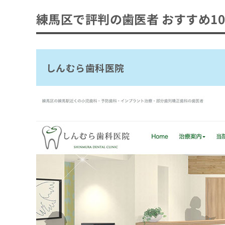
歯医者とは？何をするの？
歯医者はどう選べばいい？
練馬区で評判の歯医者 おすすめ1
歯医者を受診する目安
歯医者を選ぶ際にチェックする4つのポイン
おすすめのクリニック一覧はこちらから
歯医者で治療可能な各項目について
しんむら歯科医院
1．むし歯治療
歯医者でのクリーニングとは？メリット3つ
2．インプラント
歯石・歯垢の除去
歯医者で使用する麻酔の種類と特徴
3．ホワイトニング
口臭・着色の予防
4．歯周病治療
歯医者の定期健診にはいくべき？検査項目と
歯周病・むし歯の予防
5．親知らずの抜歯
むし歯のチェック
歯医者の初診時に知っておくこと3つ｜初診
6．矯正治療
歯周ポケットの測定
初診料の相場
ホワイトニングとは？費用相場の目安も解説
7．レーザー治療
歯石・プラークの確認
所要時間
8．予防歯科
ホワイトニングの効果の考え方
噛み合わせや歯並びの確認
歯医者の受診を検討する3つの目安
必要なもの
9．入れ歯治療
オフィスホワイトニング
口腔粘膜の観察
歯の痛みやしみる症状がある場合
歯医者での初めての定期検診の流れ
10．審美歯科
ホームホワイトニング
レントゲン撮影（必要に応じて）
歯ぐきの腫れや出血がみられる場合
1．予約と来院
デュアルホワイトニング
歯医者に関するよくある質問10選！
口臭や唾液の状態確認