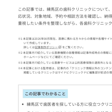
せ
こち
ち
らは
は
この記事では、練馬区の歯科クリニックについて
マイ
こ
ら
ナビ
応状況、対象地域、予約や相談方法を確認し、納
ち
クリ
ら
重視したい条件を整理しながら、各歯科クリニッ
ニッ
クナ
広
ビサ
広
資
イト
告
告
本記事は2026年08月現在、医療に携わる方々からの情報や各種サ
への
料
出
いて作成しています。
出
お問
の
稿
詳しくは
記事制作ポリシー
をご覧ください。
合せ
稿
ご
の
フォ
本記事内で紹介している医療機関の各種情報は記事作成時点の情報に
の
請
お
ーム
ホームページなどにてご確認ください。
お
求
問
とな
本記事内で紹介している医療サービスは公的医療保険の適用外となる
問
りま
は
い
い
本記事における監修者は、記事内の「クリニック情報以外のコンテン
す。
こ
合
掲載しているクリニックはマイナビクリニックナビ編集部が前述の
合
クリ
ち
わ
ニッ
わ
ら
せ
クの
せ
は
予
は
約・
こ
この記事でわかること
こ
無
症状
ち
ち
のご
料
ら
相談
練馬区で歯医者を探している方に役立つクリ
ら
情
など
報
はで