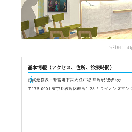
口臭や口内の不快感が気になる場合
2．問診票の記入
ホワイトニングの費用相場
生活習慣のヒアリング
まとめ：練馬区で評判の歯医者 おすすめ10
3．口腔内の検査
施術前に確認したいポイント
フッ素塗布やクリーニング
4．クリーニングやケアの実施
効果を維持するための考え方
5．結果の説明と今後の案内
※引用：http:
基本情報（アクセス、住所、診療時間）
西武池袋線・都営地下鉄大江戸線 練馬駅 徒歩4分
〒176-0001 東京都練馬区練馬1-28-5 ライオンズマン