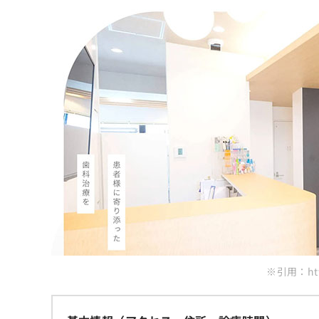
ち
み
ら
は
こ
ち
そ
ら
の
他
の
お
問
い
合
わ
せ
は
こ
ち
ら
※引用：http