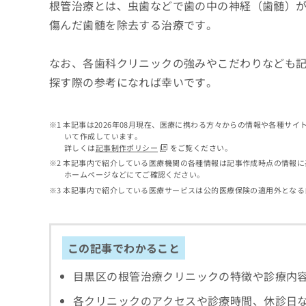
せ
こち
根管治療とは、虫歯などで歯の中の神経（歯髄）
ち
らは
は
傷んだ歯髄を除去する治療です。
マイ
こ
ら
ナビ
ち
クリ
ら
なお、各歯科クリニックの強みやこだわりなども
ニッ
クナ
探す際の参考になれば幸いです。
広
ビサ
広
資
イト
告
告
への
料
出
出
お問
の
稿
本記事は2026年08月現在、医療に携わる方々からの情報や各種サ
合せ
稿
いて作成しています。
ご
の
フォ
の
詳しくは
記事制作ポリシー
をご覧ください。
請
お
ーム
お
本記事内で紹介している医療機関の各種情報は記事作成時点の情報に
求
問
とな
問
ホームページなどにてご確認ください。
りま
は
い
い
す。
本記事内で紹介している医療サービスは公的医療保険の適用外となる
こ
合
合
クリ
ち
わ
ニッ
わ
ら
せ
クの
せ
は
予
は
この記事でわかること
約・
こ
こ
無
症状
ち
ち
のご
料
目黒区の根管治療クリニックの特徴や診療内
ら
相談
ら
情
など
報
各クリニックのアクセスや診療時間、休診日
はで