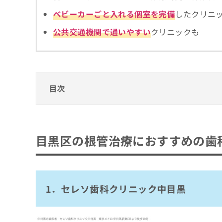
拡
資
きま
ベビーカーごと入れる個室を完備
したクリニ
充
料
せん
の
ので
の
公共交通機関で通いやすい
クリニックも
ご了
お
ご
承く
申
請
ださ
し
求
い。
込
は
み
こ
は
ち
目次
こ
ら
ち
目黒区の根管治療におすすめの歯科クリニッ
ら
無
1．セレソ歯科クリニック中目黒
料
目黒区の根管治療におすすめの歯
掲
情
2．ノア歯科クリニック 中目黒
載
報
3．もんでん歯科クリニック
情
拡
報
充
4．浜中デンタルクリニック
の
の
1．セレソ歯科クリニック中目黒
5．呂歯科診療所
修
お
正
申
まとめ：目黒区の根管治療におすすめの歯科
は
し
こ
込