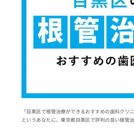
係
ク
者
リ
の
ニ
ッ
方
ク
は
ナ
こ
ビ
ち
に
関
ら
す
る
お
広
広
問
告
告
い
出
代
合
稿
わ
理
の
せ
店
お
は
「目黒区で根管治療ができるおすすめの歯科クリ
の
問
こ
い
方
ち
というあなたに、東京都目黒区で評判の良い根管
合
ら
は
わ
こ