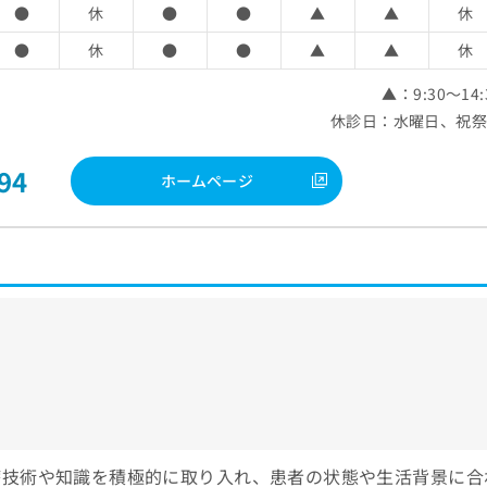
●
休
●
●
▲
▲
休
●
休
●
●
▲
▲
休
▲：9:30～14:
休診日：水曜日、祝
94
ホームページ
療技術や知識を積極的に取り入れ、患者の状態や生活背景に合