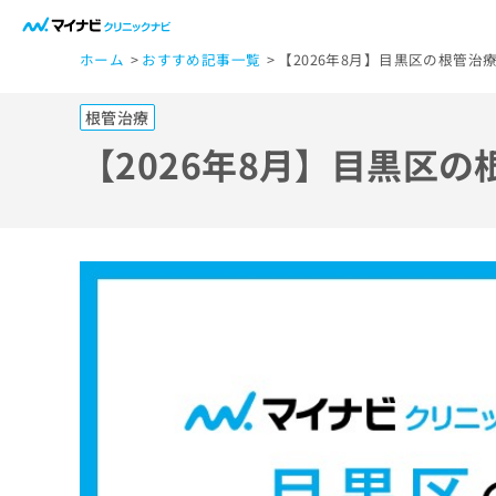
一
ホーム
おすすめ記事一覧
【2026年8月】目黒区の根管
般
ユ
根管治療
ー
ザ
【2026年8月】目黒区
ー
の
方
は
こ
ち
ら
医
マ
療
イ
ナ
関
ビ