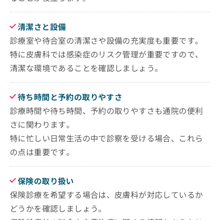
お
問
清潔さと設備
い
合
診療室や待合室の清潔さや設備の充実度も重要です。
わ
特に皮膚科では感染症のリスク管理が重要ですので、
せ
は
清潔な環境であることを確認しましょう。
こ
ち
ら
待ち時間と予約の取りやすさ
診療時間や待ち時間、予約の取りやすさも通院の便利
さに関わります。
特に忙しい日常生活の中で診察を受ける場合、これら
の点は重要です。
保険の取り扱い
保険診療を希望する場合は、皮膚科が対応しているか
どうかを確認しましょう。