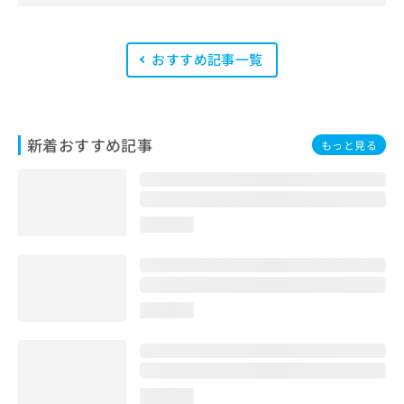
会が実施する「YMAA（薬機法・医療
法適法広告取扱個人認証規格）」講習
を修了したメンバーが複数名在籍して
います。
おすすめ記事一覧
新着おすすめ記事
もっと見る
loading...
loading...
loading...