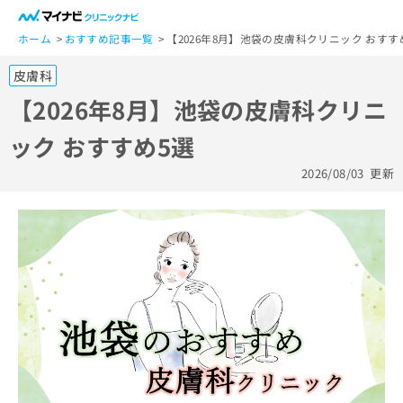
一
般
ホーム
おすすめ記事一覧
【2026年8月】池袋の皮膚科クリニック おすす
ユ
皮膚科
ー
ザ
【2026年8月】池袋の皮膚科クリニ
ー
ック おすすめ5選
の
方
2026/08/03
更新
は
こ
ち
ら
医
マ
療
イ
関
ナ
係
ビ
者
ク
の
リ
方
ニ