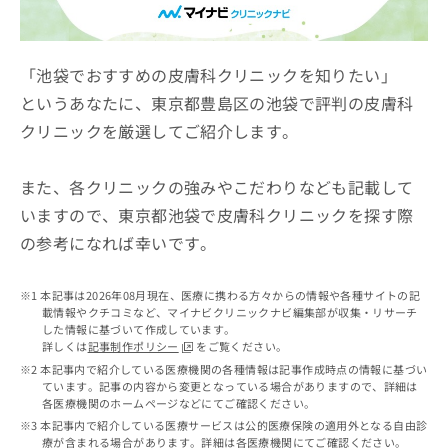
ッ
は
ク
こ
ナ
ち
ビ
「池袋でおすすめの皮膚科クリニックを知りたい」
ら
に
というあなたに、東京都豊島区の池袋で評判の皮膚科
関
広
クリニックを厳選してご紹介します。
す
広
告
る
告
代
お
出
また、各クリニックの強みやこだわりなども記載して
理
問
稿
店
い
いますので、東京都池袋で皮膚科クリニックを探す際
の
合
の
お
の参考になれば幸いです。
わ
方
問
せ
い
は
は
合
本記事は2026年08月現在、医療に携わる方々からの情報や各種サイトの記
こ
こ
わ
載情報やクチコミなど、マイナビクリニックナビ編集部が収集・リサーチ
ち
ち
した情報に基づいて作成しています。
せ
ら
詳しくは
記事制作ポリシー
をご覧ください。
ら
は
本記事内で紹介している医療機関の各種情報は記事作成時点の情報に基づい
こ
ています。記事の内容から変更となっている場合がありますので、詳細は
こち
ち
広
各医療機関のホームページなどにてご確認ください。
らは
広
ら
告
マイ
本記事内で紹介している医療サービスは公的医療保険の適用外となる自由診
告
出
ナビ
療が含まれる場合があります。詳細は各医療機関にてご確認ください。