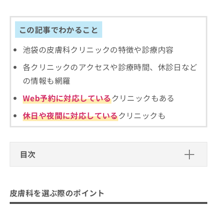
出
稿
クリ
資
稿
ニッ
の
料
クナ
の
お
の
この記事でわかること
ビサ
お
問
ご
イト
問
い
請
への
池袋の皮膚科クリニックの特徴や診療内容
い
合
お問
求
合
合せ
わ
は
各クリニックのアクセスや診療時間、休診日など
フォ
わ
せ
こ
ーム
の情報も網羅
せ
は
ち
とな
は
こ
ら
りま
Web予約に対応している
クリニックもある
こ
ち
す。
ち
ら
クリ
休日や夜間に対応している
クリニックも
無
ら
ニッ
料
クの
資
情
予
料
報
約・
の
症状
目次
拡
のご
ご
充
相談
請
皮膚科を選ぶ際のポイント
の
など
求
お
はで
医師の専門性と資格
は
皮膚科を選ぶ際のポイント
申
池袋で評判の皮膚科クリニックおすす
きま
こ
せん
し
評判と口コミ
め5選
ので
ち
込