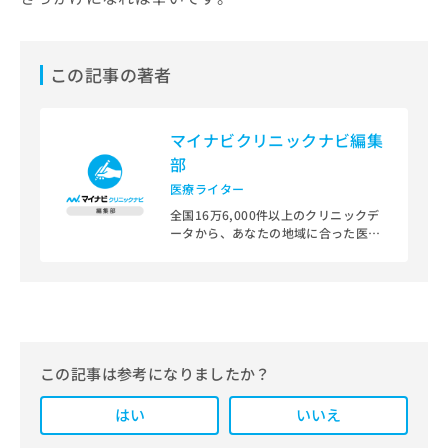
この記事の著者
マイナビクリニックナビ編集
部
医療ライター
全国16万6,000件以上のクリニックデ
ータから、あなたの地域に合った医療
機関を見つけられる、クリニック検索
＆医療情報サイト「マイナビクリニッ
クナビ」。
編集部では、地域ごとの医療機関情報
をわかりやすく整理し、最新の公式情
報にもとづいて発信しています。
この記事は参考になりましたか？
また、医療広告ガイドラインに準拠し
はい
た編集体制を整えており、編集部内に
いいえ
は、一般社団法人薬機法医療法規格協