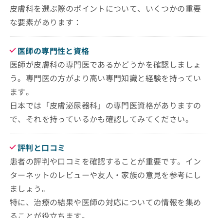
清潔さと設備
ご了
ら
池袋皮膚科
み
皮膚科を選ぶ際のポイントについて、いくつかの重要
まとめ：池袋で評判の皮膚科クリニックおすす
承く
は
待ち時間と予約の取りやすさ
ださ
立教通り皮フ科形成外科
め5選
な要素があります：
こ
無
い。
保険の取り扱い
池袋駅前のだ皮膚科
ち
料
ら
情
池袋皮膚科ゆうスキンクリニック 池袋院
医師の専門性と資格
報
恩田皮膚科クリニック
医師が皮膚科の専門医であるかどうかを確認しましょ
拡
掲
充
載
う。専門医の方がより高い専門知識と経験を持ってい
の
情
ます。
お
報
申
日本では「皮膚泌尿器科」の専門医資格がありますの
の
し
修
で、それを持っているかも確認してみてください。
込
正
み
は
は
こ
評判と口コミ
こ
ち
患者の評判や口コミを確認することが重要です。イン
ち
ら
ら
ターネットのレビューや友人・家族の意見を参考にし
そ
ましょう。
の
特に、治療の結果や医師の対応についての情報を集め
他
ることが役立ちます。
の