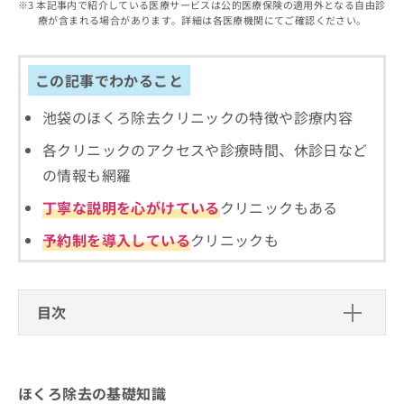
出
本記事内で紹介している医療サービスは公的医療保険の適用外となる自由診
稿
クリ
資
療が含まれる場合があります。詳細は各医療機関にてご確認ください。
稿
ニッ
の
料
クナ
の
お
の
ビサ
お
問
ご
イト
問
この記事でわかること
い
請
への
い
合
お問
求
合
合せ
池袋のほくろ除去クリニックの特徴や診療内容
わ
は
フォ
わ
せ
こ
ーム
各クリニックのアクセスや診療時間、休診日など
せ
は
ち
とな
は
こ
ら
の情報も網羅
りま
こ
ち
す。
ち
丁寧な説明を心がけている
クリニックもある
ら
クリ
無
ら
ニッ
料
クの
予約制を導入している
クリニックも
資
情
予
料
報
約・
の
症状
拡
のご
ご
充
目次
相談
請
の
など
求
お
はで
ほくろ除去の基礎知識
は
申
きま
こ
せん
し
ほくろ除去とは？何をするの？
ほくろ除去の施術を受けるクリニック、どう選
ので
ほくろ除去の基礎知識
ち
込