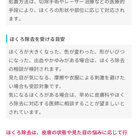
処置方法は、切除手術やレーザー治療などの医療的
お
手段により、ほくろの形状や部位に応じて対応され
【ほくろ除去の基礎知識】これを知ってからほ
問
い
くろ除去の施術を検討しよう！
ます。
合
わ
ほくろやイボってなに？治療を受ける
せ
前に知っておこう
ほくろ除去を受ける目安
は
こ
ほくろ・イボってなに？
ほくろ・イボ除去施術の種類
ほくろが大きくなった、色が変わった、形がいびつ
ち
ほくろとイボの違い
になった、出血やかゆみがある場合は、ほくろ除去
ら
切除手術（外科的切除）
ほくろ除去を受ける前に知っておきた
ほくろやイボの除去を検討する目安
の相談が検討されます。
レーザー治療
い！ダウンタイムやデメリットについ
見た目が気になる、摩擦や衣服による刺激を避けた
て
液体窒素による凍結療法（冷凍療法）
施術後の赤みや腫れ
ほくろ除去に関するよくある質問10選！
い場合も受診対象です。
電気焼灼（電気メス）
かさぶたの形成
気になるほくろがある場合は、早めに皮膚科やほく
まとめ：池袋で評判のほくろ除去におすすめの
色素沈着や瘢痕のリスク
ろ除去に対応する医師に相談することが望ましいと
クリニック10選
施術後の生活上の注意点
されています。
ほくろ除去は、皮膚の状態や見た目の悩みに応じて行