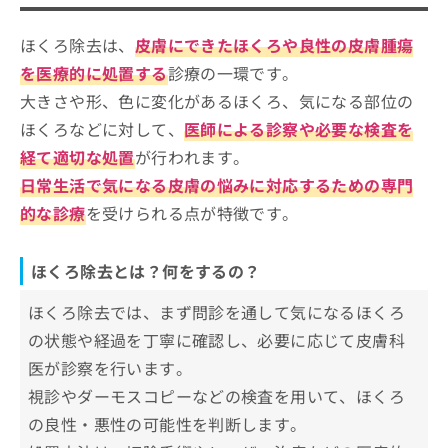
ほくろ除去を受ける目安
べばいい？
ご了
ら
み
承く
は
ださ
ほくろ除去は、
皮膚にできたほくろや良性の皮膚腫瘍
ほくろ除去を受ける際にチェックする4
こ
無
い。
つのポイント
ち
を医療的に処置する
診療の一環です。
料
ら
情
大きさや形、色に変化があるほくろ、気になる部位の
そもそもほくろ除去ってなにをするの？主な症例
池袋で評判のほくろ除去におすすめの
報
や要因を掲載！
ほくろなどに対して、
医師による診察や必要な検査を
拡
クリニック10選
掲
充
経て適切な処置
が行われます。
載
池袋駅前のだ皮膚科
の
情
日常生活で気になる皮膚の悩みに対応するための専門
お
報
池袋サンシャイン美容外科
的な診療
を受けられる点が特徴です。
申
の
池袋皮膚科
し
修
込
正
品川スキンクリニック 池袋院
ほくろ除去とは？何をするの？
み
は
池袋西口 ふくろう皮膚科クリニック
は
こ
ほくろ除去では、まず問診を通して気になるほくろ
こ
ち
池袋フェミークリニック
ち
ら
の状態や経過を丁寧に確認し、必要に応じて皮膚科
はなふさ皮膚科 池袋院
ら
医が診察を行います。
みずほクリニック
そ
視診やダーモスコピーなどの検査を用いて、ほくろ
の
アイシークリニック 池袋院
他
の良性・悪性の可能性を判断します。
池袋皮フ科形成外科
の