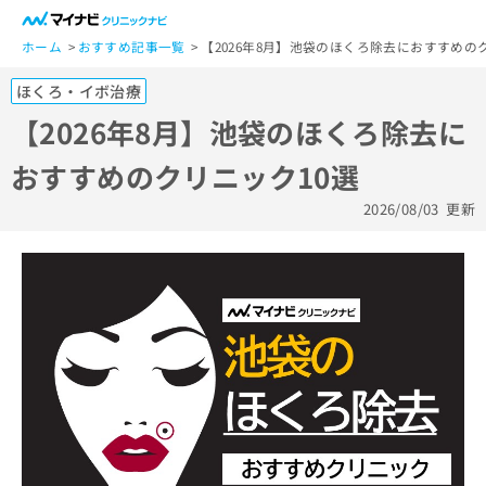
一
般
ホーム
おすすめ記事一覧
【2026年8月】池袋のほくろ除去におすすめの
ユ
ほくろ・イボ治療
ー
ザ
【2026年8月】池袋のほくろ除去に
ー
おすすめのクリニック10選
の
方
2026/08/03
更新
は
こ
ち
ら
医
マ
療
イ
関
ナ
係
ビ
者
ク
の
リ
方
ニ