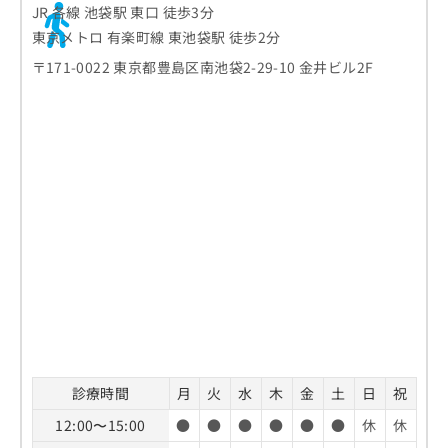
JR 各線 池袋駅 東口 徒歩3分
東京メトロ 有楽町線 東池袋駅 徒歩2分
〒171-0022 東京都豊島区南池袋2-29-10 金井ビル2F
診療時間
月
火
水
木
金
土
日
祝
12:00〜15:00
●
●
●
●
●
●
休
休