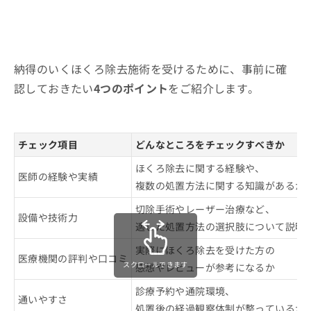
納得のいくほくろ除去施術を受けるために、事前に確
認しておきたい
4つのポイント
をご紹介します。
チェック項目
どんなところをチェックすべきか
ほくろ除去に関する経験や、
医師の経験や実績
複数の処置方法に関する知識があるか
切除手術やレーザー治療など、
設備や技術力
適した処置方法の選択肢について説明
実際にほくろ除去を受けた方の
医療機関の評判や口コミ
スクロールできます
感想やレビューが参考になるか
診療予約や通院環境、
通いやすさ
処置後の経過観察体制が整っているか