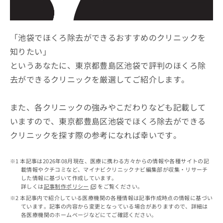
ッ
は
ク
こ
ナ
ち
ビ
「池袋でほくろ除去ができるおすすめのクリニックを
ら
に
知りたい」
関
広
というあなたに、東京都豊島区池袋で評判のほくろ除
す
広
告
る
告
去ができるクリニックを厳選してご紹介します。
代
お
出
理
問
稿
店
い
また、各クリニックの強みやこだわりなども記載して
の
合
の
お
いますので、東京都豊島区池袋でほくろ除去ができる
わ
方
問
クリニックを探す際の参考になれば幸いです。
せ
い
は
は
合
こ
こ
わ
ち
本記事は2026年08月現在、医療に携わる方々からの情報や各種サイトの記
ち
せ
ら
載情報やクチコミなど、マイナビクリニックナビ編集部が収集・リサーチ
ら
は
した情報に基づいて作成しています。
こ
詳しくは
記事制作ポリシー
をご覧ください。
こち
ち
広
本記事内で紹介している医療機関の各種情報は記事作成時点の情報に基づい
らは
広
ら
ています。記事の内容から変更となっている場合がありますので、詳細は
告
マイ
各医療機関のホームページなどにてご確認ください。
告
出
ナビ