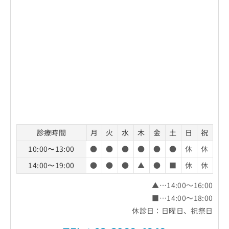
お
問
い
合
わ
せ
は
こ
ち
ら
診療時間
月
火
水
木
金
土
日
祝
10:00〜13:00
●
●
●
●
●
●
休
休
14:00〜19:00
●
●
●
▲
●
■
休
休
▲…14:00～16:00
■…14:00～18:00
休診日：日曜日、祝祭日