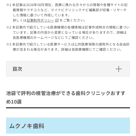
出
稿
クリ
資
本記事は2026年08月現在、医療に携わる方々からの情報や各種サイトの記
稿
ニッ
の
料
載情報やクチコミなど、マイナビクリニックナビ編集部が収集・リサーチ
クナ
の
お
した情報に基づいて作成しています。
の
ビサ
お
詳しくは
記事制作ポリシー
をご覧ください。
問
ご
イト
問
い
本記事内で紹介している医療機関の各種情報は記事作成時点の情報に基づい
請
への
い
ています。記事の内容から変更となっている場合がありますので、詳細は
合
お問
求
各医療機関のホームページなどにてご確認ください。
合
合せ
わ
は
フォ
わ
本記事内で紹介している医療サービスは公的医療保険の適用外となる自由診
せ
こ
ーム
療が含まれる場合があります。詳細は各医療機関にてご確認ください。
せ
は
ち
とな
は
こ
ら
りま
こ
ち
す。
目次
ち
ら
クリ
無
ら
ニッ
料
クの
池袋で評判の根管治療ができる歯科ク
資
情
予
リニックおすすめ10選
料
報
約・
池袋で評判の根管治療ができる歯科クリニックおすす
の
症状
拡
ムクノキ歯科
のご
め10選
ご
充
相談
ALBA歯科＆矯正歯科 池袋東口院
請
の
など
求
お
椿本デンタルクリニック
はで
は
申
きま
ムクノキ歯科
倉本歯科医院
こ
せん
し
ので
ち
込
西池袋TKデンタルクリニック