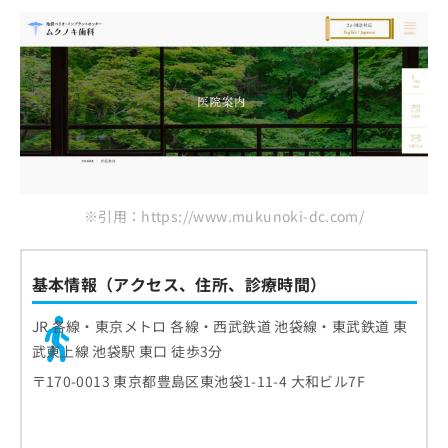
ご了
ら
み
承く
池袋駅東口つのり歯科
は
ださ
こ
無
い。
池袋きのした歯科・矯正歯科
ち
料
グランドメゾンデンタルクリニック
ら
情
報
シールズデンタルクリニック 東池袋院
拡
掲
しもやま歯科医院
充
載
の
情
まとめ：池袋で評判の根管治療ができる歯科ク
お
報
リニックおすすめ10選
申
※引用：https://www.mukunoki-dc.com/
の
し
修
込
正
み
は
基本情報（アクセス、住所、診療時間）
は
こ
こ
ち
JR 各線・東京メトロ 各線・西武鉄道 池袋線・東武鉄道 東
ち
ら
武東上線 池袋駅 東口 徒歩3分
ら
〒170-0013 東京都豊島区東池袋1-11-4 大和ビル7F
そ
の
他
の