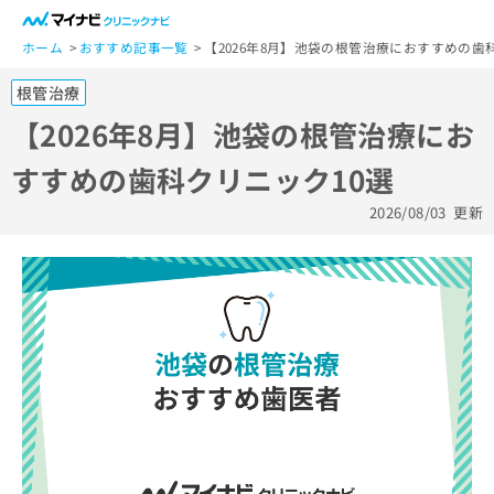
一
般
ホーム
おすすめ記事一覧
【2026年8月】池袋の根管治療におすすめの歯
ユ
根管治療
ー
ザ
【2026年8月】池袋の根管治療にお
ー
すすめの歯科クリニック10選
の
方
2026/08/03
更新
は
こ
ち
ら
医
マ
療
イ
関
ナ
係
ビ
者
ク
の
リ
方
ニ