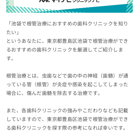
ッ
は
ク
こ
ナ
ち
ビ
「池袋で根管治療におすすめの歯科クリニックを知り
ら
に
たい」
関
広
というあなたに、東京都豊島区池袋で根管治療ができ
す
広
告
る
告
るおすすめの歯科クリニックを厳選してご紹介しま
代
お
出
す。
理
問
稿
店
い
の
合
の
お
根管治療とは、虫歯などで歯の中の神経（歯髄）が通
わ
方
問
っている管（根管）が炎症や感染を起こしてしまった
せ
い
は
は
合
場合に、傷んだ歯髄を除去する治療です。
こ
こ
わ
ち
ち
せ
ら
ら
また、各歯科クリニックの強みやこだわりなども記載
は
こ
していますので、東京都豊島区池袋で根管治療ができ
こち
ち
広
らは
る歯科クリニックを探す際の参考になれば幸いです。
広
ら
告
マイ
告
出
ナビ