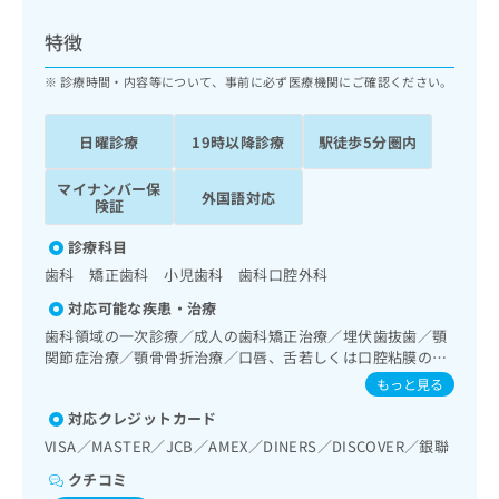
ッ
は
ク
こ
特徴
ナ
ち
ビ
診療時間・内容等について、事前に必ず医療機関にご確認ください。
ら
に
関
広
日曜診療
19時以降診療
駅徒歩5分圏内
す
広
告
る
告
代
マイナンバー保
お
出
外国語対応
険証
理
問
稿
店
い
の
診療科目
合
の
お
歯科 矯正歯科 小児歯科 歯科口腔外科
わ
方
問
せ
い
は
対応可能な疾患・治療
は
合
こ
歯科領域の一次診療／成人の歯科矯正治療／埋伏歯抜歯／顎
こ
わ
ち
関節症治療／顎骨骨折治療／口唇、舌若しくは口腔粘膜の炎
ち
せ
症、外傷又は腫瘍の治療
ら
もっと見る
ら
は
こ
対応クレジットカード
こち
ち
広
VISA／MASTER／JCB／AMEX／DINERS／DISCOVER／銀聯
らは
広
ら
告
マイ
クチコミ
告
出
ナビ