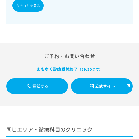
出
稿
クリ
資
クチコミを見る
稿
ニッ
の
料
クナ
の
お
の
ビサ
お
問
ご
イト
問
い
請
への
い
合
お問
求
合
合せ
わ
は
フォ
わ
せ
こ
ーム
せ
は
ち
ご予約・お問い合わせ
とな
は
こ
ら
りま
こ
ち
す。
まもなく診療受付終了
（19:30まで）
ち
ら
クリ
無
ら
ニッ
料
クの
資
情
電話する
公式サイト
予
料
報
約・
の
症状
拡
のご
ご
充
相談
請
の
など
求
お
はで
は
申
きま
同じエリア・診療科目のクリニック
こ
せん
し
ので
ち
込