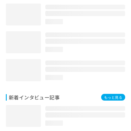
loading...
loading...
loading...
新着インタビュー記事
もっと見る
loading...