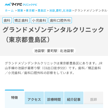
一
般
ホーム
関東
東京都
豊島区
池袋
,
要町
,
北池袋
グランドメゾンデンタル
ユ
歯科
矯正歯科
小児歯科
歯科口腔外科
ー
ザ
グランドメゾンデンタルクリニック
ー
（東京都豊島区）
の
方
は
池袋駅
要町駅
北池袋駅
こ
ち
グランドメゾンデンタルクリニックは東京都豊島区にあります。JR
ら
山手線の池袋が最寄り駅（C6出口徒歩5分）です。歯科／矯正歯科
／小児歯科／歯科口腔外科の診察をしています。
医
マ
療
イ
関
ナ
係
ビ
者
ク
特徴
アクセス
診療時間
紹介記事
医師
の
リ
方
ニ