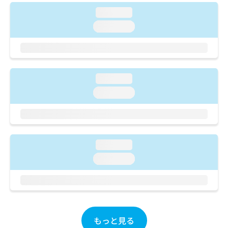
ご了
ら
み
承く
loading...
は
ださ
こ
loading...
無
い。
ち
料
ら
情
報
拡
掲
充
loading...
載
の
情
loading...
お
報
申
の
し
修
込
正
み
は
loading...
は
こ
loading...
こ
ち
ち
ら
ら
そ
の
他
もっと見る
の