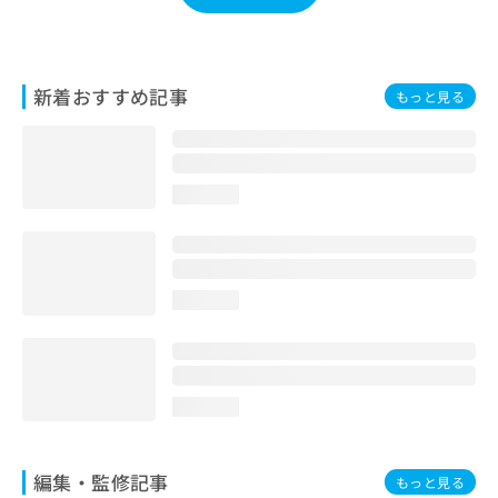
お
問
い
合
新着おすすめ記事
もっと見る
わ
せ
は
こ
ち
loading...
ら
loading...
loading...
編集・監修記事
もっと見る