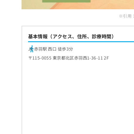
ち
み
ら
は
※引用：ht
こ
ち
そ
ら
の
基本情報（アクセス、住所、診療時間）
他
の
JR 赤羽駅 西口 徒歩3分
お
問
〒115-0055 東京都北区赤羽西1-36-11 2F
い
合
わ
せ
は
こ
ち
ら