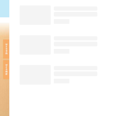
loading...
loading...
loading...