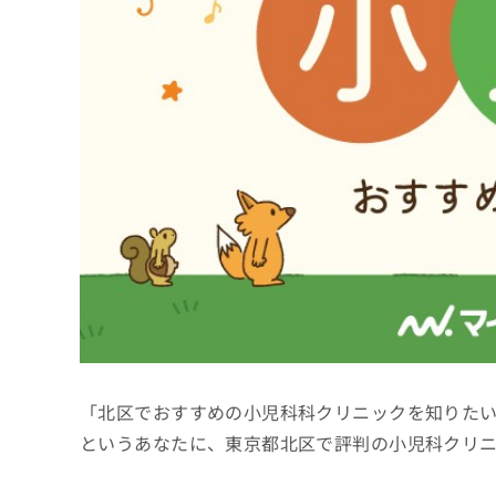
係
ク
者
リ
の
ニ
ッ
方
ク
は
ナ
こ
ビ
ち
に
関
ら
す
る
お
広
広
問
告
告
い
出
代
合
稿
わ
理
の
せ
店
お
は
「北区でおすすめの小児科科クリニックを知りた
の
問
こ
い
方
ち
というあなたに、東京都北区で評判の小児科クリ
合
ら
は
わ
こ