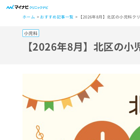
一
ホーム
おすすめ記事一覧
【2026年8月】北区の小児科ク
般
ユ
小児科
ー
ザ
【2026年8月】北区の
ー
の
方
は
こ
ち
ら
医
マ
療
イ
ナ
関
ビ