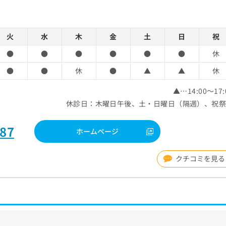
火
水
木
金
土
日
祝
●
●
●
●
●
●
休
●
●
休
●
▲
▲
休
▲…14:00～17:
休診日：木曜日午後、土・日曜日（隔週）、祝
087
ホームページ
クチコミを見る