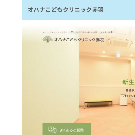
拡
資
きま
オハナこどもクリニック赤羽
おひさまクリニック
充
料
せん
の
ので
の
はんだこどもクリニック
ご了
お
ご
承く
浮間小児科クリニック
申
請
ださ
し
求
ほくとクリニック
い。
込
は
板垣医院
み
こ
は
ち
かとうクリニック
こ
ら
ち
まとめ：北区で評判の小児科クリニックおす
ら
無
料
掲
情
載
報
情
拡
報
充
の
の
修
お
正
申
は
し
こ
込