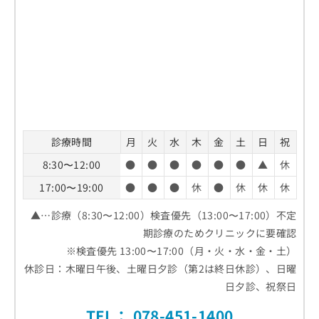
診療時間
月
火
水
木
金
土
日
祝
8:30〜12:00
●
●
●
●
●
●
▲
休
17:00〜19:00
●
●
●
休
●
休
休
休
▲…診療（8:30〜12:00）検査優先（13:00〜17:00）不定
期診療のためクリニックに要確認
※検査優先 13:00〜17:00（月・火・水・金・土）
休診日：木曜日午後、土曜日夕診（第2は終日休診）、日曜
日夕診、祝祭日
TEL：
078-451-1400