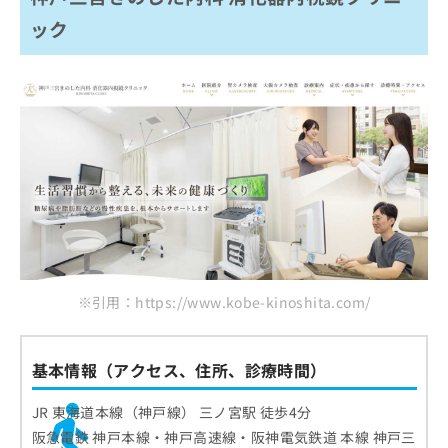
ご了
おおつか内科・消化器内科・IBDクリニック
ら
み
承く
ック
は
ださ
まとめ：神戸市で評判の内視鏡検査におすすめ
こ
無
い。
のクリニック10選
ち
料
ら
情
報
拡
掲
充
載
の
情
お
報
申
の
し
修
込
正
み
は
は
こ
※引用：https://www.kobe-kinoshita.com/
こ
ち
ち
ら
ら
基本情報（アクセス、住所、診療時間）
そ
の
JR 東海道本線（神戸線） 三ノ宮駅 徒歩4分
他
阪急電鉄 神戸本線・神戸高速線・阪神電気鉄道 本線 神戸三
の