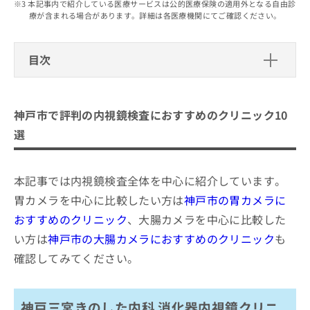
出
本記事内で紹介している医療サービスは公的医療保険の適用外となる自由診
稿
クリ
資
療が含まれる場合があります。詳細は各医療機関にてご確認ください。
稿
ニッ
の
料
クナ
の
お
の
ビサ
お
問
ご
イト
目次
問
い
請
への
い
合
お問
求
神戸市で評判の内視鏡検査におすすめ
合
合せ
わ
は
フォ
わ
のクリニック10選
せ
こ
ーム
神戸市で評判の内視鏡検査におすすめのクリニック10
せ
は
ち
とな
神戸三宮きのした内科 消化器内視鏡クリニック
は
こ
ら
選
りま
こ
ち
神戸もりぬし消化器内視鏡クリニック
す。
ち
ら
クリ
無
きなが内科・内視鏡クリニック
ら
ニッ
料
本記事では内視鏡検査全体を中心に紹介しています。
クの
からと胃腸・内視鏡クリニック
資
情
予
胃カメラを中心に比較したい方は
神戸市の胃カメラに
料
報
約・
みなみ消化器内科・内視鏡クリニック
の
症状
おすすめのクリニック
、大腸カメラを中心に比較した
拡
のご
青山内科クリニック
ご
充
い方は
神戸市の大腸カメラにおすすめのクリニック
も
相談
請
の
神戸消化器・内視鏡クリニック
など
確認してみてください。
求
お
はで
神戸元町みつみや大腸内視鏡内科・肛門外科
は
申
きま
こ
せん
し
田中内科クリニック
ので
ち
込
神戸三宮きのした内科 消化器内視鏡クリニ