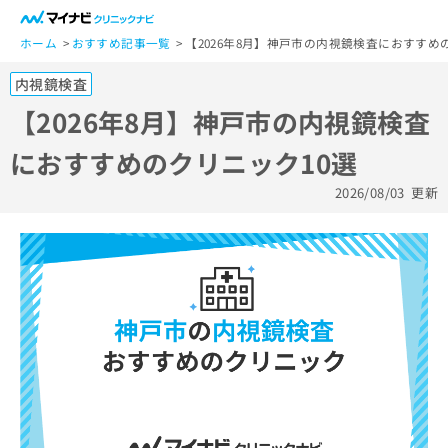
一
般
ホーム
おすすめ記事一覧
【2026年8月】神戸市の内視鏡検査におすすめ
ユ
内視鏡検査
ー
ザ
【2026年8月】神戸市の内視鏡検査
ー
におすすめのクリニック10選
の
方
2026/08/03
更新
は
こ
ち
ら
医
マ
療
イ
関
ナ
係
ビ
者
ク
の
リ
方
ニ