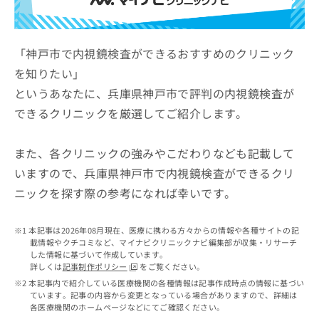
ッ
は
ク
こ
ナ
ち
ビ
「神戸市で内視鏡検査ができるおすすめのクリニック
ら
に
を知りたい」
関
広
というあなたに、兵庫県神戸市で評判の内視鏡検査が
す
広
告
る
告
できるクリニックを厳選してご紹介します。
代
お
出
理
問
稿
店
い
また、各クリニックの強みやこだわりなども記載して
の
合
の
お
いますので、兵庫県神戸市で内視鏡検査ができるクリ
わ
方
問
ニックを探す際の参考になれば幸いです。
せ
い
は
は
合
こ
こ
わ
ち
本記事は2026年08月現在、医療に携わる方々からの情報や各種サイトの記
ち
せ
ら
載情報やクチコミなど、マイナビクリニックナビ編集部が収集・リサーチ
ら
は
した情報に基づいて作成しています。
こ
詳しくは
記事制作ポリシー
をご覧ください。
こち
ち
広
本記事内で紹介している医療機関の各種情報は記事作成時点の情報に基づい
らは
広
ら
ています。記事の内容から変更となっている場合がありますので、詳細は
告
マイ
各医療機関のホームページなどにてご確認ください。
告
出
ナビ