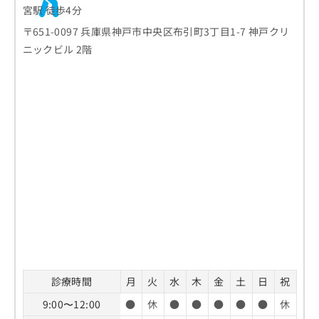
お
宮駅 徒歩4分
問
〒651-0097 兵庫県神戸市中央区布引町3丁目1-7 神戸クリ
い
ニックビル 2階
合
わ
せ
は
こ
ち
ら
診療時間
月
火
水
木
金
土
日
祝
9:00〜12:00
●
休
●
●
●
●
●
休