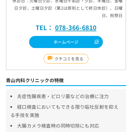
休診日：火曜日夕診、水曜日午前診・夕診、木曜日、金曜
日夕診、土曜日夕診（第2は原則として終日休診）、日曜
日、祝祭日
TEL：
078-366-6810
ホームページ
クチコミを見る
青山内科クリニックの特徴
炎症性腸疾患・ピロリ菌などの治療に注力
経口検査においてもできる限り嘔吐反射を抑え
る手技を実施
大腸カメラ検査時の同時切除にも対応