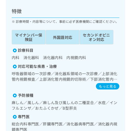
ッ
は
ク
こ
特徴
ナ
ち
ビ
診療時間・内容等について、事前に必ず医療機関にご確認ください。
ら
に
関
マイナンバー保
セカンドオピニ
広
外国語対応
す
広
険証
オン対応
告
る
告
代
お
診療科目
出
理
問
稿
内科 消化器科 消化器内科 内視鏡内科
店
い
の
対応可能な疾患・治療
合
の
お
わ
呼吸器領域の一次診療／消化器系領域の一次診療／上部消化
方
問
せ
管内視鏡検査／上部消化管内視鏡的切除術／下部消化管内視
い
は
鏡検査／下部消化管内視鏡的切除術／肝･胆道・膵臓領域の
は
合
もっと見る
こ
一次診療／循環器系領域の一次診療／腎･泌尿器系領域の一
こ
わ
ち
予防接種
次診療／内分泌･代謝･栄養領域の一次診療／血液・免疫系領
ち
せ
ら
域の一次診療／CT撮影／漢方薬の処方
ら
麻しん／風しん／麻しん及び風しんの二種混合／水痘／イン
は
フルエンザ／おたふくかぜ／B型肝炎
こ
こち
ち
広
専門医
らは
広
ら
告
マイ
総合内科専門医／肝臓専門医／消化器病専門医／消化器内視
告
出
ナビ
鏡専門医