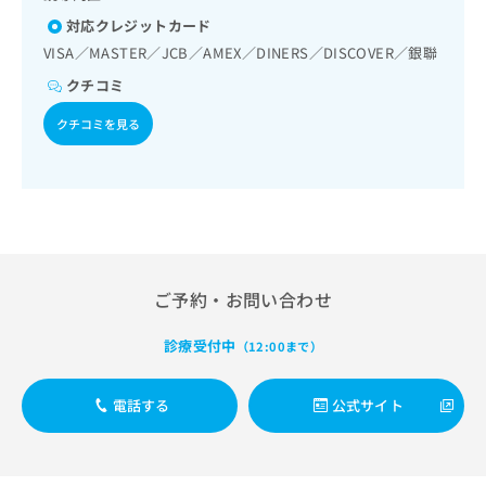
出
稿
クリ
資
対応クレジットカード
稿
ニッ
の
料
クナ
の
お
VISA／MASTER／JCB／AMEX／DINERS／DISCOVER／銀聯
の
ビサ
お
問
ご
イト
クチコミ
問
い
請
への
い
合
お問
求
クチコミを見る
合
合せ
わ
は
フォ
わ
せ
こ
ーム
せ
は
ち
とな
は
こ
ら
りま
こ
ち
す。
ち
ら
クリ
無
ら
ニッ
料
クの
ご予約・お問い合わせ
資
情
予
料
報
約・
の
症状
拡
診療受付中
（12:00まで）
のご
ご
充
相談
請
の
など
電話する
公式サイト
求
お
はで
は
申
きま
こ
せん
し
ので
ち
込