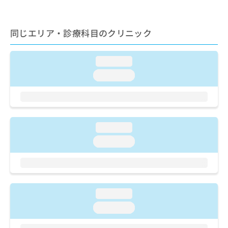
ご了
ら
み
承く
は
ださ
こ
無
い。
同じエリア・診療科目のクリニック
ち
料
ら
情
報
loading...
拡
掲
loading...
充
載
の
情
お
報
申
の
し
修
loading...
込
正
み
は
loading...
は
こ
こ
ち
ち
ら
ら
loading...
そ
の
loading...
他
の