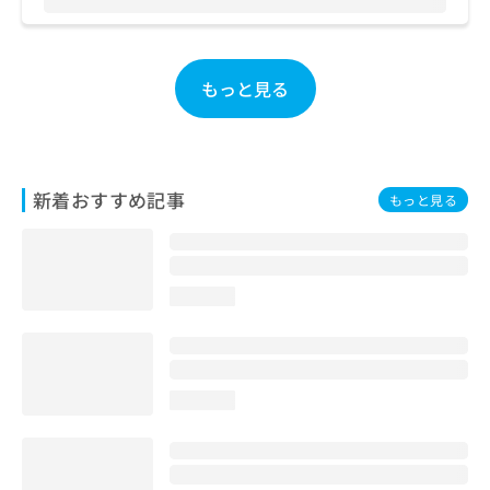
お
問
い
合
もっと見る
わ
せ
は
こ
ち
新着おすすめ記事
もっと見る
ら
loading...
loading...