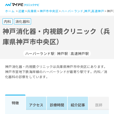
一
般
ホーム
近畿
兵庫県
神戸市中央区
ハーバーランド
,
神戸
,
高速神戸
神戸
ユ
内科
消化器科
ー
ザ
神戸消化器・内視鏡クリニック（兵
ー
庫県神戸市中央区）
の
方
は
ハーバーランド駅
神戸駅
高速神戸駅
こ
ち
神戸消化器・内視鏡クリニックは兵庫県神戸市中央区にあります。
ら
神戸市営地下鉄海岸線のハーバーランドが最寄り駅です。内科／消
化器科の診察をしています。
医
マ
療
イ
関
ナ
係
ビ
者
ク
特徴
アクセス
診療時間
紹介記事
医師
の
リ
方
ニ