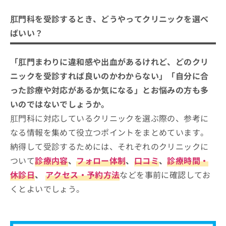
ご了
ら
を選べばいい？
み
承く
は
肛門科を受診するとき、どうやってクリニックを選べ
ださ
こ
肛門科クリニックを選ぶ際に参考にな
無
い。
ばいい？
ち
料
る専門認定制度（公式サイトより）
ら
情
肛門科の診療範囲、どこまで対応してもらえる？
報
神戸市で評判の肛門科クリニック5選
「肛門まわりに違和感や出血があるけれど、どのクリ
一般的な受診の流れも合わせて紹介
拡
掲
ニックを受診すれば良いのかわからない」「自分に合
しばきた消化器外科・肛門クリニック
充
載
の
情
った診療や対応があるか気になる」とお悩みの方も多
フラワーロードのむら肛門クリニック
お
報
いのではないでしょうか。
由美子クリニック
申
の
肛門科に対応しているクリニックを選ぶ際の、参考に
し
修
細野クリニック
込
正
なる情報を集めて役立つポイントをまとめています。
大澤クリニック
み
は
納得して受診するためには、それぞれのクリニックに
は
こ
【肛門科について】これを知ってから検討しよ
こ
ち
ついて
診療内容
、
フォロー体制
、
口コミ
、
診療時間・
ち
う！
ら
休診日
、
アクセス・予約方法
などを事前に確認してお
ら
くとよいでしょう。
3つの痔の種類
そ
の
1．痔核（いぼ痔）
肛門科を受診する前に知っておきたい
他
2．あな痔（痔瘻）
の
基礎用語集