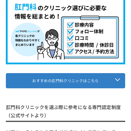
お
3．切れ痔（裂肛）
肛門周囲膿瘍
問
肛門科の受診はどんな流れで進むの？
い
肛門ポリープ
1．カウンセリング予約
合
肛門科に関する質問10選！
肛門皮垂
わ
2．問診と症状の確認
せ
肛門癌
まとめ：神戸市で評判の肛門科クリニック5選
3．医師による診察
は
尖圭コンジローマ
こ
4．診療方針と費用の説明
ち
肛門掻痒（そうよう）症
5．治療開始と経過管理
ら
便失禁
直腸脱
肛門狭窄
おすすめの肛門科クリニックはこちら
直腸瘤
肛門科クリニックを選ぶ際に参考になる専門認定制度
（公式サイトより）