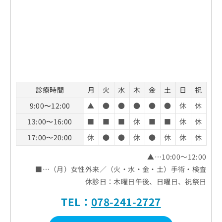
診療時間
月
火
水
木
金
土
日
祝
9:00〜12:00
▲
●
●
●
●
●
休
休
13:00〜16:00
■
■
■
休
■
■
休
休
17:00〜20:00
休
●
●
休
●
休
休
休
▲…10:00～12:00
■…（月）女性外来／（火・水・金・土）手術・検査
休診日：木曜日午後、日曜日、祝祭日
TEL：
078-241-2727