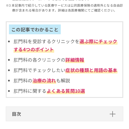
出
稿
クリ
資
本記事内で紹介している医療サービスは公的医療保険の適用外となる自由診
稿
ニッ
の
料
療が含まれる場合があります。詳細は各医療機関にてご確認ください。
クナ
の
お
の
ビサ
お
問
ご
イト
問
い
請
への
この記事でわかること
い
合
お問
求
合
合せ
わ
は
肛門科を受診するクリニックを
選ぶ際にチェック
フォ
わ
せ
こ
ーム
せ
は
する4つのポイント
ち
とな
は
こ
ら
りま
肛門科の各クリニックの
詳細情報
こ
ち
す。
ち
ら
クリ
無
肛門科でチェックしたい
症状の種類と用語の基本
ら
ニッ
料
クの
資
肛門科の
治療の流れ
も解説
情
予
料
報
約・
肛門科に関する
よくある質問10選
の
症状
拡
のご
ご
充
相談
請
の
など
求
お
はで
目次
は
申
きま
こ
せん
し
肛門科を受診するとき、どうやってクリニック
ので
ち
込