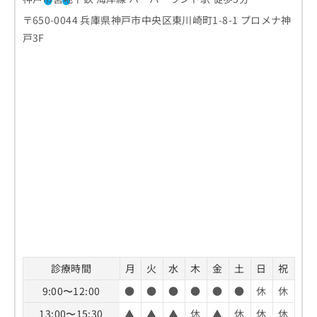
〒650-0044 兵庫県神戸市中央区東川崎町1-8-1 プロメナ神
戸3F
診療時間
月
火
水
木
金
土
日
祝
9:00〜12:00
●
●
●
●
●
●
休
休
13:00〜15:30
▲
▲
▲
休
▲
休
休
休