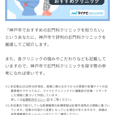
ッ
は
ク
こ
ナ
ち
ビ
ら
に
関
「神戸市でおすすめの肛門科クリニックを知りたい」
広
す
広
というあなたに、神戸市で評判の肛門科クリニックを
告
る
告
代
厳選してご紹介します。
お
出
理
問
稿
店
い
の
また、各クリニックの強みやこだわりなども記載して
合
の
お
わ
方
問
いますので、神戸市で肛門科クリニックを探す際の参
せ
い
は
考になれば幸いです。
は
合
こ
こ
わ
ち
ち
せ
本記事は2026年08月現在、医療に携わる方々からの情報や各種サイトの記
ら
ら
は
載情報やクチコミなど、マイナビクリニックナビ編集部が収集・リサーチ
した情報に基づいて作成しています。
こ
こち
詳しくは
記事制作ポリシー
をご覧ください。
ち
広
らは
本記事内で紹介している医療機関の各種情報は記事作成時点の情報に基づい
広
ら
告
マイ
ています。記事の内容から変更となっている場合がありますので、詳細は
告
出
ナビ
各医療機関のホームページなどにてご確認ください。