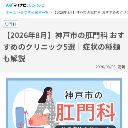
一
般
ホーム
おすすめ記事一覧
【2026年8月】神戸市の肛門科 おすすめのク
ユ
肛門科
ー
ザ
【2026年8月】神戸市の肛門科 おす
ー
すめのクリニック5選｜症状の種類
の
方
も解説
は
こ
2026/08/03
更新
ち
ら
医
マ
療
イ
関
ナ
係
ビ
者
ク
の
リ
方
ニ