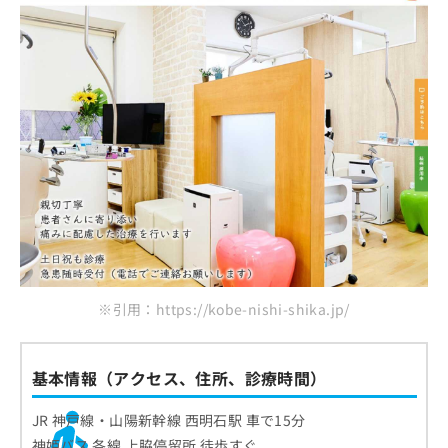
ご了
ら
み
承く
デュオこうべデンタルケアクリニックPino
は
ださ
こ
無
い。
神戸ルミナスデンタルクリニック
ち
料
日高歯科
ら
情
報
新神戸アート歯科・矯正歯科
拡
掲
充
載
まとめ：神戸市で評判のホワイトニングにおす
の
情
すめのクリニック10選
お
報
申
の
し
修
込
正
み
は
は
こ
※引用：https://kobe-nishi-shika.jp/
こ
ち
ち
ら
ら
基本情報（アクセス、住所、診療時間）
そ
の
JR 神戸線・山陽新幹線 西明石駅 車で15分
他
の
神姫バス 各線 上脇停留所 徒歩すぐ