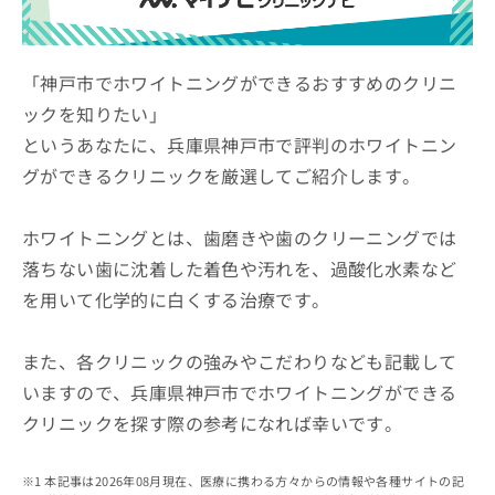
ッ
は
ク
こ
ナ
ち
ビ
「神戸市でホワイトニングができるおすすめのクリニ
ら
に
ックを知りたい」
関
広
というあなたに、兵庫県神戸市で評判のホワイトニン
す
広
告
る
告
グができるクリニックを厳選してご紹介します。
代
お
出
理
問
稿
店
い
ホワイトニングとは、歯磨きや歯のクリーニングでは
の
合
の
お
落ちない歯に沈着した着色や汚れを、過酸化水素など
わ
方
問
を用いて化学的に白くする治療です。
せ
い
は
は
合
こ
こ
わ
ち
また、各クリニックの強みやこだわりなども記載して
ち
せ
ら
ら
いますので、兵庫県神戸市でホワイトニングができる
は
こ
クリニックを探す際の参考になれば幸いです。
こち
ち
広
らは
広
ら
告
マイ
告
出
本記事は2026年08月現在、医療に携わる方々からの情報や各種サイトの記
ナビ