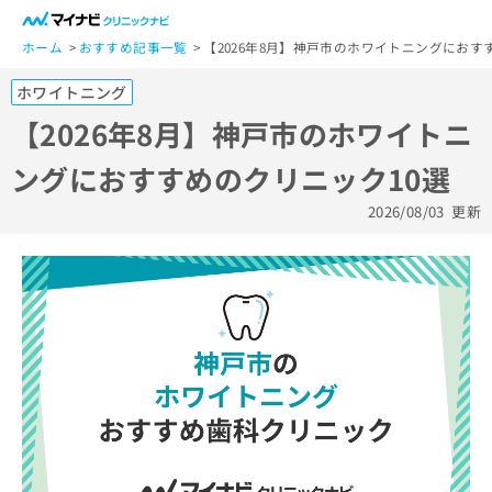
一
般
ホーム
おすすめ記事一覧
【2026年8月】神戸市のホワイトニングにおす
ユ
ホワイトニング
ー
ザ
【2026年8月】神戸市のホワイトニ
ー
ングにおすすめのクリニック10選
の
方
2026/08/03
更新
は
こ
ち
ら
医
マ
療
イ
関
ナ
係
ビ
者
ク
の
リ
方
ニ