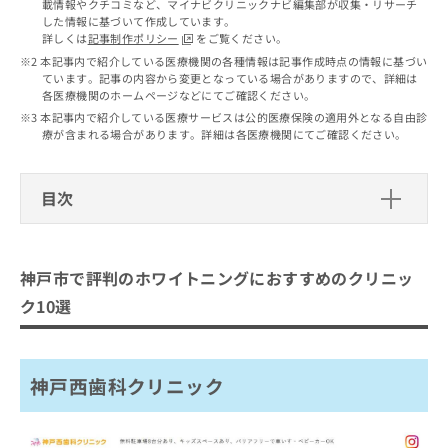
出
載情報やクチコミなど、マイナビクリニックナビ編集部が収集・リサーチ
稿
クリ
資
した情報に基づいて作成しています。
稿
ニッ
の
料
詳しくは
記事制作ポリシー
をご覧ください。
クナ
の
お
の
ビサ
本記事内で紹介している医療機関の各種情報は記事作成時点の情報に基づい
お
問
ご
イト
ています。記事の内容から変更となっている場合がありますので、詳細は
問
い
請
への
各医療機関のホームページなどにてご確認ください。
い
合
お問
求
本記事内で紹介している医療サービスは公的医療保険の適用外となる自由診
合
合せ
わ
は
療が含まれる場合があります。詳細は各医療機関にてご確認ください。
フォ
わ
せ
こ
ーム
せ
は
ち
とな
は
こ
ら
りま
目次
こ
ち
す。
ち
ら
クリ
神戸市で評判のホワイトニングにおす
無
ら
ニッ
料
すめのクリニック10選
クの
資
神戸市で評判のホワイトニングにおすすめのクリニッ
情
予
神戸西歯科クリニック
料
報
約・
ク10選
の
症状
拡
神戸三宮谷歯科クリニック
のご
ご
充
相談
春藤歯科医院
請
の
など
求
お
神戸西歯科クリニック
はで
浦島歯科医院
は
申
きま
うしじま歯科・矯正歯科クリニック
こ
せん
し
ので
ち
込
松田歯科医院