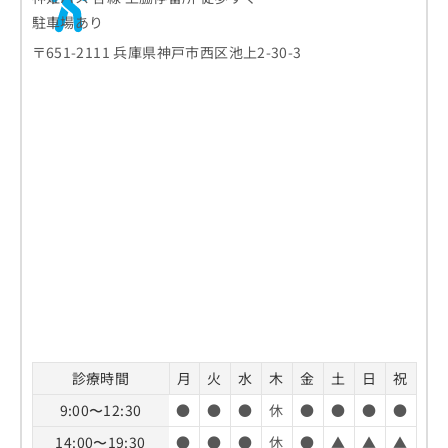
お
駐車場あり
問
〒651-2111 兵庫県神戸市西区池上2-30-3
い
合
わ
せ
は
こ
ち
ら
診療時間
月
火
水
木
金
土
日
祝
9:00〜12:30
●
●
●
休
●
●
●
●
14:00〜19:30
●
●
●
休
●
▲
▲
▲