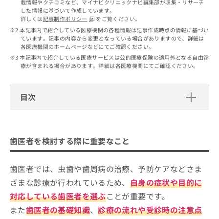
出
載情報やクチコミなど、マイナビクリニックナビ編集部が収集・リサーチ
稿
クリ
資
した情報に基づいて作成しています。
稿
ニッ
の
料
詳しくは
記事制作ポリシー
をご覧ください。
クナ
の
お
の
ビサ
本記事内で紹介している医療機関の各種情報は記事作成時点の情報に基づい
お
問
ご
イト
ています。記事の内容から変更となっている場合がありますので、詳細は
問
い
請
への
各医療機関のホームページなどにてご確認ください。
い
合
お問
求
本記事内で紹介している医療サービスは公的医療保険の適用外となる自由診
合
合せ
わ
は
療が含まれる場合があります。詳細は各医療機関にてご確認ください。
フォ
わ
せ
こ
ーム
せ
は
ち
とな
は
こ
ら
りま
目次
こ
ち
す。
ち
ら
クリ
歯医者を検討する際に重要なこと
無
ら
ニッ
料
クの
資
情
芦屋市で評判の歯医者 おすすめ10選
予
歯医者を検討する際に重要なこと
料
報
約・
むらまつ歯科クリニック
の
症状
拡
のご
ご
充
芦屋浜風のはいしゃさん 神田歯科
歯医者では、虫歯や歯周病の治療、予防ケアなどさま
相談
請
の
など
ざまな診療が行われているため、
自身の症状や目的に
はぐるまデンタルクリニック
求
お
はで
は
申
対応している歯医者を選ぶ
ことが重要です。
きま
芦屋まにわ歯科
こ
せん
し
また
歯医者の基礎知識
、
診療の流れや受診時の注意点
芦屋M&S歯科・矯正クリニック 本院
ので
ち
込