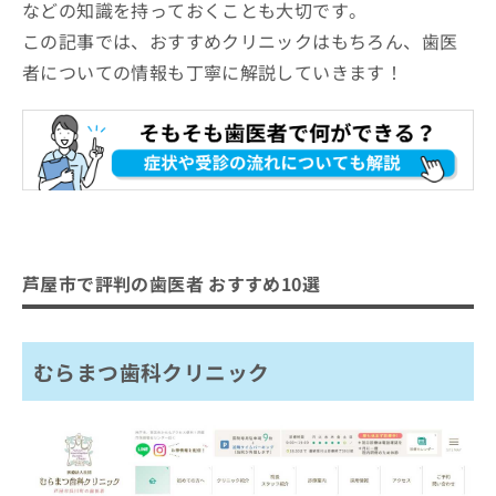
ご了
ら
などの知識を持っておくことも大切です。
み
Bio Dental Clinic ASHIYA
承く
は
この記事では、おすすめクリニックはもちろん、歯医
ださ
のとはら歯科医院芦屋診療所
こ
無
い。
者についての情報も丁寧に解説していきます！
ち
料
タバタデンタルクリニック
ら
情
藤井ファミリー歯科
報
拡
芦屋川デンタルクリニック
掲
充
載
の
【歯医者をさらに解説】これを知ってから歯医
情
お
報
者への通院を検討しよう！
申
の
し
修
歯医者の基礎知識
込
芦屋市で評判の歯医者 おすすめ10選
正
み
歯医者とは？何をするの？
は
歯医者はどう選べばいい？
は
こ
歯医者を受診する目安
こ
ち
歯医者を選ぶ際にチェックする4つのポ
むらまつ歯科クリニック
ち
ら
イント
ら
そ
おすすめのクリニック一覧はこちらから
歯医者で治療可能な各項目について
の
他
1．むし歯治療
歯医者でのクリーニングとは？メリッ
の