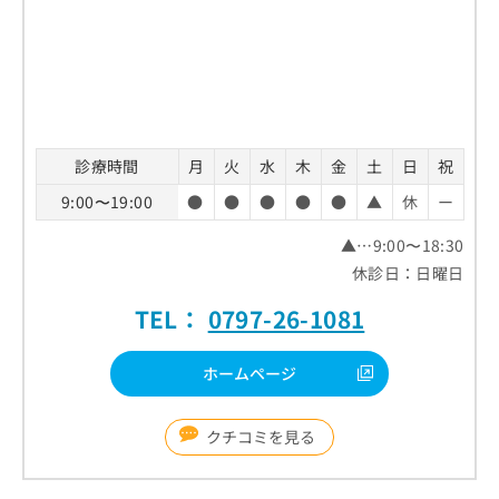
4．クリーニングやケアの実施
効果を維持するための考え方
5．結果の説明と今後の案内
診療時間
月
火
水
木
金
土
日
祝
9:00〜19:00
●
●
●
●
●
▲
休
ー
▲…9:00〜18:30
休診日：日曜日
TEL：
0797-26-1081
ホームページ
クチコミを見る