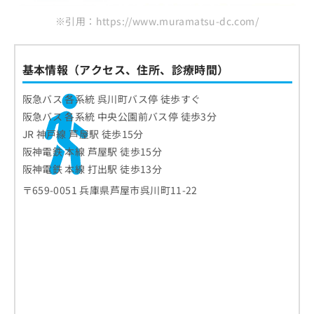
2．インプラント
ト3つ
お
※引用：https://www.muramatsu-dc.com/
問
3．ホワイトニング
歯石・歯垢の除去
歯医者で使用する麻酔の種類と特徴
い
4．歯周病治療
口臭・着色の予防
合
歯医者の定期健診にはいくべき？検査
わ
5．親知らずの抜歯
基本情報（アクセス、住所、診療時間）
歯周病・むし歯の予防
せ
項目と頻度
6．矯正治療
は
阪急バス 各系統 呉川町バス停 徒歩すぐ
むし歯のチェック
こ
7．レーザー治療
歯医者の初診時に知っておくこと3つ｜
阪急バス 各系統 中央公園前バス停 徒歩3分
ち
歯周ポケットの測定
初診料・所要時間・必要なもの
8．予防歯科
JR 神戸線 芦屋駅 徒歩15分
ら
歯石・プラークの確認
阪神電鉄 本線 芦屋駅 徒歩15分
9．入れ歯治療
初診料の相場
ホワイトニングとは？費用相場の目安
噛み合わせや歯並びの確認
阪神電鉄 本線 打出駅 徒歩13分
10．審美歯科
所要時間
も解説
口腔粘膜の観察
〒659-0051 兵庫県芦屋市呉川町11-22
必要なもの
ホワイトニングの効果の考え方
歯医者の受診を検討する3つの目安
レントゲン撮影（必要に応じて）
オフィスホワイトニング
歯の痛みやしみる症状がある場合
口臭や唾液の状態確認
歯医者での初めての定期検診の流れ
ホームホワイトニング
歯ぐきの腫れや出血がみられる場合
生活習慣のヒアリング
1．予約と来院
デュアルホワイトニング
歯医者に関するよくある質問10選！
口臭や口内の不快感が気になる場合
フッ素塗布やクリーニング
2．問診票の記入
ホワイトニングの費用相場
まとめ：芦屋市で評判の歯医者 おすすめ10選
3．口腔内の検査
施術前に確認したいポイント