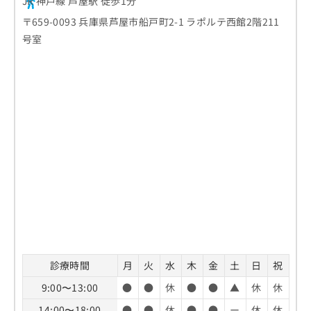
JR 神戸線 芦屋駅 徒歩1分
〒659-0093 兵庫県芦屋市船戸町2-1 ラポルテ西館2階211
号室
診療時間
月
火
水
木
金
土
日
祝
9:00〜13:00
●
●
休
●
●
▲
休
休
14:00〜18:00
●
●
休
●
●
ー
休
休