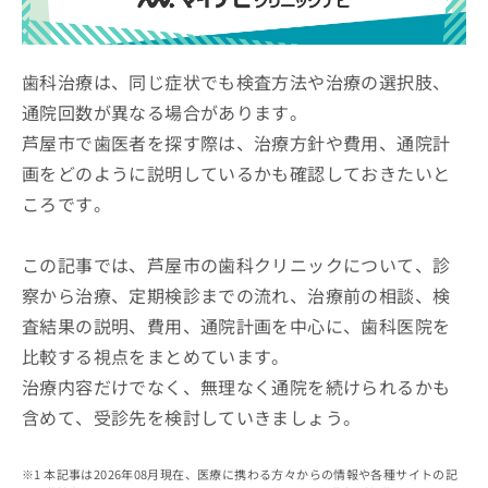
ッ
は
ク
こ
ナ
ち
ビ
歯科治療は、同じ症状でも検査方法や治療の選択肢、
ら
に
通院回数が異なる場合があります。
関
広
芦屋市で歯医者を探す際は、治療方針や費用、通院計
す
広
告
る
告
画をどのように説明しているかも確認しておきたいと
代
お
出
ころです。
理
問
稿
店
い
の
合
の
お
この記事では、芦屋市の歯科クリニックについて、診
わ
方
問
察から治療、定期検診までの流れ、治療前の相談、検
せ
い
は
は
合
査結果の説明、費用、通院計画を中心に、歯科医院を
こ
こ
わ
ち
比較する視点をまとめています。
ち
せ
ら
ら
治療内容だけでなく、無理なく通院を続けられるかも
は
こ
含めて、受診先を検討していきましょう。
こち
ち
広
らは
広
ら
告
マイ
告
出
本記事は2026年08月現在、医療に携わる方々からの情報や各種サイトの記
ナビ