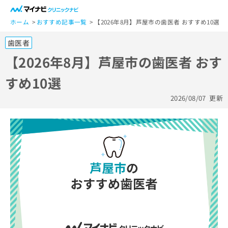
一
般
ホーム
おすすめ記事一覧
【2026年8月】芦屋市の歯医者 おすすめ10選
ユ
歯医者
ー
ザ
【2026年8月】芦屋市の歯医者 おす
ー
すめ10選
の
方
2026/08/07
更新
は
こ
ち
ら
医
マ
療
イ
関
ナ
係
ビ
者
ク
の
リ
方
ニ