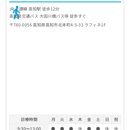
JR 土讃線 高知駅 徒歩12分
高知県交通バス 大田川橋バス停 徒歩すぐ
〒780-0056 高知県高知市北本町4-5-33 ラフィネ1F
診療時間
月
火
水
木
金
土
日
祝
9:30〜13:00
●
●
●
休
●
●
休
休